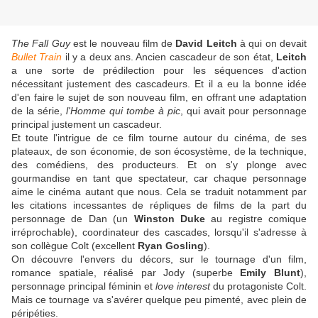
The Fall Guy
est le nouveau film de
David Leitch
à qui on devait
Bullet Train
il y a deux ans. Ancien cascadeur de son état,
Leitch
a une sorte de prédilection pour les séquences d'action
nécessitant justement des cascadeurs. Et il a eu la bonne idée
d'en faire le sujet de son nouveau film, en offrant une adaptation
de la série,
l'Homme qui tombe à pic
, qui avait pour personnage
principal justement un cascadeur.
Et toute l'intrigue de ce film tourne autour du cinéma, de ses
plateaux, de son économie, de son écosystème, de la technique,
des comédiens, des producteurs. Et on s'y plonge avec
gourmandise en tant que spectateur, car chaque personnage
aime le cinéma autant que nous. Cela se traduit notamment par
les citations incessantes de répliques de films de la part du
personnage de Dan (un
Winston Duke
au registre comique
irréprochable), coordinateur des cascades, lorsqu'il s'adresse à
son collègue Colt (excellent
Ryan Gosling
).
On découvre l'envers du décors, sur le tournage d'un film,
romance spatiale, réalisé par Jody (superbe
Emily Blunt
),
personnage principal féminin et
love interest
du protagoniste Colt.
Mais ce tournage va s'avérer quelque peu pimenté, avec plein de
péripéties.