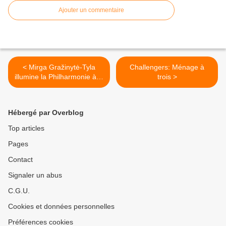
Ajouter un commentaire
< Mirga Gražinytė-Tyla
Challengers: Ménage à
illumine la Philharmonie à la
trois >
tête de l'Orchestre
Philharmonique de Radio
France
Hébergé par Overblog
Top articles
Pages
Contact
Signaler un abus
C.G.U.
Cookies et données personnelles
Préférences cookies