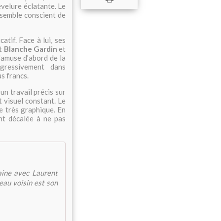
evelure éclatante. Le
l semble conscient de
atif. Face à lui, ses
nt
Blanche Gardin
et
s'amuse d'abord de la
ogressivement dans
us francs.
 un travail précis sur
t visuel constant. Le
e très graphique. En
nt décalée à ne pas
aine avec Laurent
eau voisin est son