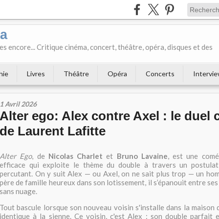
ka
es encore... Critique cinéma, concert, théâtre, opéra, disques et des
hie
Livres
Théâtre
Opéra
Concerts
Intervi
1 Avril 2026
Alter ego: Alex contre Axel : le duel c
de Laurent Lafitte
Alter Ego
, de
Nicolas Charlet
et
Bruno Lavaine
, est une comé
efficace qui exploite le thème du double à travers un postula
percutant. On y suit Alex — ou Axel, on ne sait plus trop — un ho
père de famille heureux dans son lotissement, il s’épanouit entre ses
sans nuage.
Tout bascule lorsque son nouveau voisin s'installe dans la maison d
identique à la sienne. Ce voisin, c'est Alex : son double parfait 