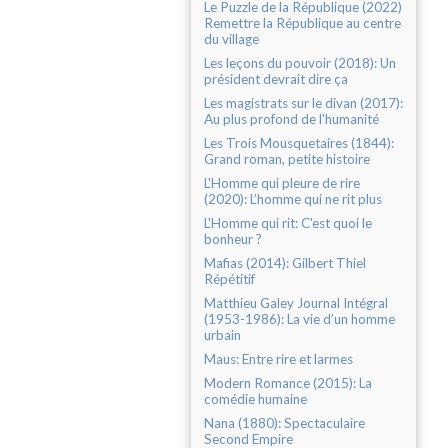
Le Puzzle de la République (2022)
Remettre la République au centre
du village
Les leçons du pouvoir (2018): Un
président devrait dire ça
Les magistrats sur le divan (2017):
Au plus profond de l'humanité
Les Trois Mousquetaires (1844):
Grand roman, petite histoire
L'Homme qui pleure de rire
(2020): L’homme qui ne rit plus
L'Homme qui rit: C'est quoi le
bonheur ?
Mafias (2014): Gilbert Thiel
Répétitif
Matthieu Galey Journal Intégral
(1953-1986): La vie d’un homme
urbain
Maus: Entre rire et larmes
Modern Romance (2015): La
comédie humaine
Nana (1880): Spectaculaire
Second Empire