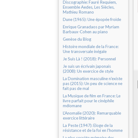
Discographie: Fauré Requiem,
Ensemble Aedes, Les Siècles,
Mathieu Romano
Dune (1965): Une épopée froide
Enrique Granadaos par Myriam
Barbaux-Cohen au piano
Genèse du Blog
Histoire mondiale de la France:
Une transversale inégale
Je Suis Là ! (2018): Personnel
Je suis un écrivain japonais
(2008): Un exercice de style
La Domination masculine n'existe
pas (2015): Un peu de science ne
fait pas de mal
La Musique de film en France: Le
livre parfait pour le cinéphile
mélomane
L'Anomalie (2020): Remarquable
exercice littéraire
La Peste (1947): Eloge de la
résistance et de la foi en l'homme
La plus secrète mémoire des