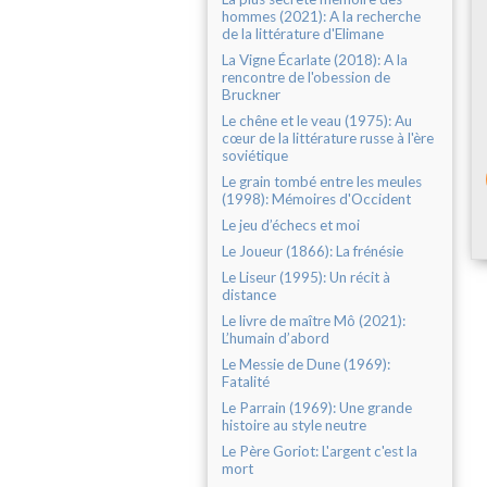
hommes (2021): A la recherche
de la littérature d'Elimane
La Vigne Écarlate (2018): A la
rencontre de l'obession de
Bruckner
Le chêne et le veau (1975): Au
cœur de la littérature russe à l'ère
soviétique
Le grain tombé entre les meules
(1998): Mémoires d'Occident
Le jeu d’échecs et moi
Le Joueur (1866): La frénésie
Le Liseur (1995): Un récit à
distance
Le livre de maître Mô (2021):
L’humain d’abord
Le Messie de Dune (1969):
Fatalité
Le Parrain (1969): Une grande
histoire au style neutre
Le Père Goriot: L'argent c'est la
mort