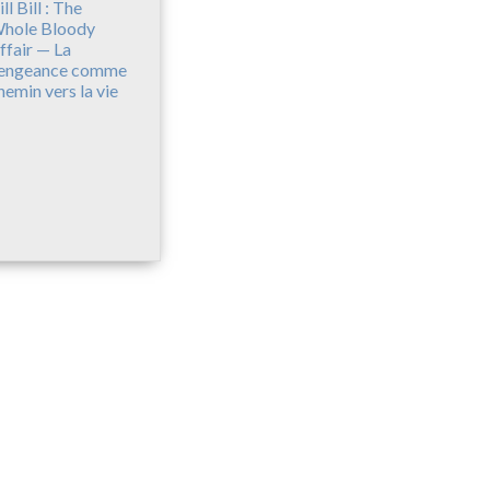
ll Bill : The
hole Bloody
ffair — La
engeance comme
hemin vers la vie