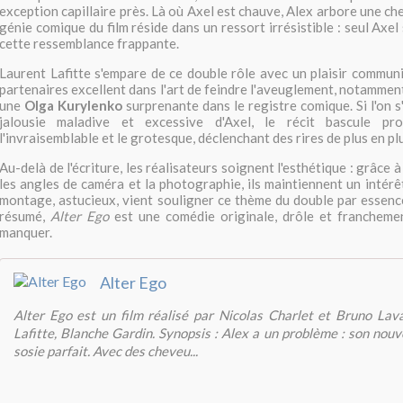
exception capillaire près. Là où Axel est chauve, Alex arbore une ch
génie comique du film réside dans un ressort irrésistible : seul Axe
cette ressemblance frappante.
Laurent Lafitte s'empare de ce double rôle avec un plaisir communic
partenaires excellent dans l'art de feindre l'aveuglement, notamme
une
Olga Kurylenko
surprenante dans le registre comique. Si l'on 
jalousie maladive et excessive d'Axel, le récit bascule pr
l'invraisemblable et le grotesque, déclenchant des rires de plus en pl
Au-delà de l'écriture, les réalisateurs soignent l'esthétique : grâce à
les angles de caméra et la photographie, ils maintiennent un intérê
montage, astucieux, vient souligner ce thème du double par essenc
résumé,
Alter Ego
est une comédie originale, drôle et francheme
manquer.
Alter Ego
Alter Ego est un film réalisé par Nicolas Charlet et Bruno Lav
Lafitte, Blanche Gardin. Synopsis : Alex a un problème : son nouv
sosie parfait. Avec des cheveu...