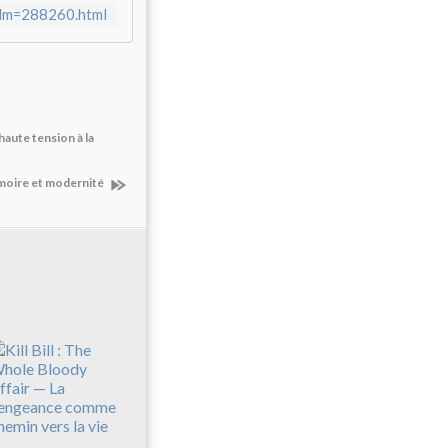
film=288260.html
aute tension à la
émoire et modernité