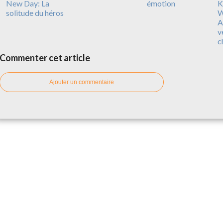
New Day: La
émotion
Ki
solitude du héros
W
A
v
c
Commenter cet article
Ajouter un commentaire