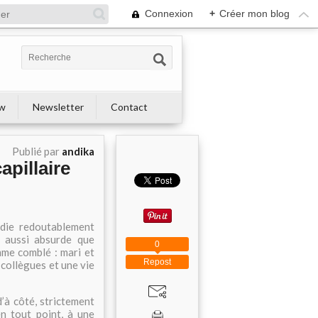
Connexion
+
Créer mon blog
ew
Newsletter
Contact
Publié par
andika
apillaire
die redoutablement
t aussi absurde que
0
mme comblé : mari et
Repost
 collègues et une vie
’à côté, strictement
en tout point, à une