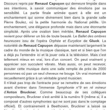
Discours repris par
Renaud Capuçon
qui demeure limpide dans
ses intentions, à savoir communiquer des émotions par sa
sensibilité. La partie finale animée quant à elle est un
enchantement qui sonne divinement bien dans la grande salle
Pierre Boulez, où la petite harmonie du National pétille. Un
enchantement, une élégance profonde mais dans une étonnante
simplicité. Après une ovation bien méritée,
Renaud Capuçon
revient pour délivrer un bis de toute beauté. Le
Ballet des ombres
heureuses
issu de l'opéra
Orphée et Eurydice
de
Gluck
. La
notoriété de
Renaud Capuçon
dépasse maintenant largement le
cadre du monde de la musique classique, tant et si bien que l'on
a déjà pu l'entendre ici et là jouer cela à la télévision. Mais c'est
tellement mieux en vrai, lors d'un concert. On peut vraiment y
apprécier son succulent vibrato. Mais aussi, on peut recevoir,
écouter cette musique dans une salle remplie de près de 2000
personnes où pas un seul cheveux ne bouge. Un vrai moment de
recueillement grâce à un véritable grand musicien.
Il n'était pas trop de l'entracte pour se remettre de ses émotions
avant d'entrer dans l'immense
Symphonie n°9 en ré mineur
d'
Anton Bruckner
. Comme beaucoup de ses collègues
compositeurs, Bruckner s'est arrêté à la numéro 9 (même si, il a
composé d'autres symphonies qui ne sont pas dans le comptage
officiel). Et contrairement à Beethoven, Bruckner a laissé sa