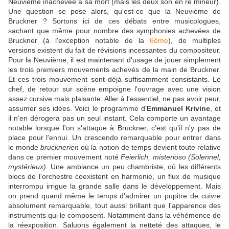
Neuvième inachevée à sa mort (mais les deux son en ré mineur).
Une question se pose alors, qu'est-ce que la Neuvième de
Bruckner ? Sortons ici de ces débats entre musicologues,
sachant que même pour nombre des symphonies achevées de
Bruckner (à l'exception notable de la
6ème
), de multiples
versions existent du fait de révisions incessantes du compositeur.
Pour la Neuvième, il est maintenant d'usage de jouer simplement
les trois premiers mouvements achevés de la main de Bruckner.
Et ces trois mouvement sont déjà suffisamment consistants. Le
chef, de retour sur scène empoigne l'ouvrage avec une vision
assez cursive mais plaisante. Aller à l'essentiel, ne pas avoir peur,
assumer ses idées. Voici le programme d'
Emmanuel Krivine
, et
il n'en dérogera pas un seul instant. Cela comporte un avantage
notable lorsque l'on s'attaque à Bruckner, c'est qu'il n'y pas de
place pour l'ennui. Un crescendo remarquable pour entrer dans
le monde
brucknerien
où la notion de temps devient toute relative
dans ce premier mouvement noté
Feierlich, misterioso (Solennel,
mystérieux).
Une ambiance un peu chambriste, où les différents
blocs de l'orchestre coexistent en harmonie, un flux de musique
interrompu irrigue la grande salle dans le développement. Mais
on prend quand même le temps d'admirer un pupitre de cuivre
absolument remarquable, tout aussi brillant que l'apparence des
instruments qui le composent. Notamment dans la véhémence de
la réexposition. Saluons également la netteté des attaques, le