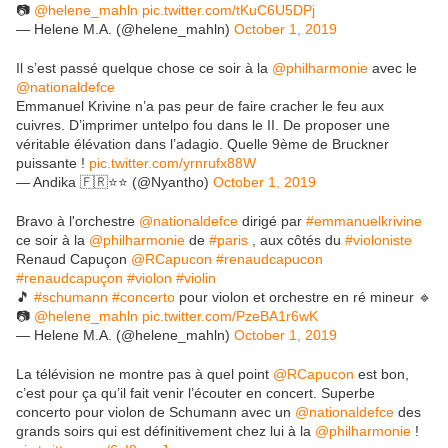
📷
@helene_mahln
pic.twitter.com/tKuC6U5DPj
— Helene M.A. (@helene_mahln)
October 1, 2019
Il s’est passé quelque chose ce soir à la
@philharmonie
avec le
@nationaldefce
Emmanuel Krivine n’a pas peur de faire cracher le feu aux
cuivres. D’imprimer untelpo fou dans le II. De proposer une
véritable élévation dans l’adagio. Quelle 9ème de Bruckner
puissante !
pic.twitter.com/yrnrufx88W
— Andika 🇫🇷⭐️⭐️ (@Nyantho)
October 1, 2019
Bravo à l'orchestre
@nationaldefce
dirigé par
#emmanuelkrivine
ce soir à la
@philharmonie
de
#paris
, aux côtés du
#violoniste
Renaud Capuçon
@RCapucon
#renaudcapucon
#renaudcapuçon
#violon
#violin
🎵
#schumann
#concerto
pour violon et orchestre en ré mineur 🔹️
📷
@helene_mahln
pic.twitter.com/PzeBA1r6wK
— Helene M.A. (@helene_mahln)
October 1, 2019
La télévision ne montre pas à quel point
@RCapucon
est bon,
c’est pour ça qu’il fait venir l’écouter en concert. Superbe
concerto pour violon de Schumann avec un
@nationaldefce
des
grands soirs qui est définitivement chez lui à la
@philharmonie
!