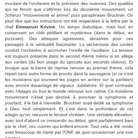
mordant de l'orchestre et la précision des nuances. Des qualités
qui ne feront que s'affirmer lors du deuxième mouvement, un
Scherzo
"mouvementé et animé" pour paraphraser Bruckner. On
peut dire que les instructions ont été respectées à la lettre par le
chef
Emmanuel Krivine
. Un tempo diabolique, mais tout en
conservant un côté pétillant et mystérieux (dans le début, en
pizzicato). Des attaques agressives, abrasives pour ces
passages à la verticalité fascinante. La sécheresse des cordes
conduit l'orchestre à accrocher l'oreille de l'auditeur. La tension
est toujours présente dans le second thème même si on allège
aux cordes (du bon usage du spiccato aux seconds violons). Et
lorsque que la barre de reprise renvoie au premier thème, cela
repart sans autre forme de procès dans la sauvagerie (si ce n'est
les musiciens qui tournent les pages en arrière sur la partition)
avec encore davantage de vigueur. Jubilatoire. Et quel contraste
avec l'
Adagio
où tout le monde retrouve son calme. Ce troisième
mouvement n'était pas destiné à ponctuer la symphonie et
pourtant, il le fait à merveille. Bruckner avait dédié sa symphonie
à Dieu, tout simplement. Et c'est dans la profondeur de cet
adagio qu'on retrouve le fervent chrétien. Une véritable élévation,
avec tout d'abord ce crescendo au début, géré parfaitement bien
par le chef, ces cuivres qui brillent encore. Tout cela a été rendu
avec beaucoup de clarté par l'ONF, de quoi occasionner une vive