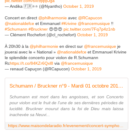
pic.twitter.com/6xI9pppJga
— Andika 🇫🇷⭐️⭐️ (@Nyantho)
October 1, 2019
Concert en direct
@philharmonie
avec
@RCapucon
@nationaldefce
et Emmanuel
#Krivine
@francemusique
!!
#Schumann
#Bruckner
😍😍😍
pic.twitter.com/7Fq7p4z1nb
— Clément Rochefort (@cl_rochefort)
October 1, 2019
À 20h30 à la
@philharmonie
en direct sur
@francemusique
je
jouerai avec le « National »
@nationaldefce
et Emmanuel Krivine
le splendide concerto pour violon de R.Schumann
Rc
https://t.co/84KZr6Qxl8
via
@francemusique
— renaud Capuçon (@RCapucon)
October 1, 2019
Schumann / Bruckner n°9 - Mardi 01 octobre 2019 - 20h30 Philharmonie de Paris
Schumann est mort dans les angoisses, et son Concerto
pour violon est le fruit de l'une de ses dernières périodes de
lucidité. Bruckner mourut dans la foi de Dieu mais laissa
inachevée sa Neuvi...
https://www.maisondelaradio.fr/evenement/concert-symphonique/schumann-bruckner-ndeg9-capucon-krivine