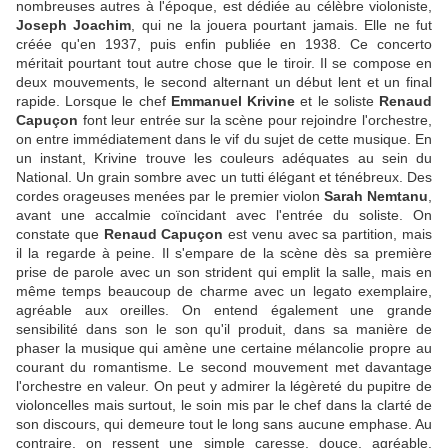
nombreuses autres à l'époque, est dédiée au célèbre violoniste,
Joseph Joachim
, qui ne la jouera pourtant jamais. Elle ne fut
créée qu'en 1937, puis enfin publiée en 1938. Ce concerto
méritait pourtant tout autre chose que le tiroir. Il se compose en
deux mouvements, le second alternant un début lent et un final
rapide. Lorsque le chef
Emmanuel Krivine
et le soliste
Renaud
Capuçon
font leur entrée sur la scène pour rejoindre l'orchestre,
on entre immédiatement dans le vif du sujet de cette musique. En
un instant, Krivine trouve les couleurs adéquates au sein du
National. Un grain sombre avec un tutti élégant et ténébreux. Des
cordes orageuses menées par le premier violon
Sarah Nemtanu
,
avant une accalmie coïncidant avec l'entrée du soliste. On
constate que
Renaud Capuçon
est venu avec sa partition, mais
il la regarde à peine. Il s'empare de la scène dès sa première
prise de parole avec un son strident qui emplit la salle, mais en
même temps beaucoup de charme avec un legato exemplaire,
agréable aux oreilles. On entend également une grande
sensibilité dans son le son qu'il produit, dans sa manière de
phaser la musique qui amène une certaine mélancolie propre au
courant du romantisme. Le second mouvement met davantage
l'orchestre en valeur. On peut y admirer la légèreté du pupitre de
violoncelles mais surtout, le soin mis par le chef dans la clarté de
son discours, qui demeure tout le long sans aucune emphase. Au
contraire, on ressent une simple caresse, douce, agréable.