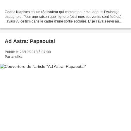
Cedric Klapisch est un réalisateur qui compte pour moi depuis l’Auberge
espagnole. Pour une raison que j’ignore (et si mes souvenirs sont fidèles),
j’avais vu ce film dans le cadre d’une sortie scolaire. Et je l’avais revu au
cinéma avec un ami et sa...
Ad Astra: Papaoutai
Publié le 28/10/2019 à 07:00
Par
andika