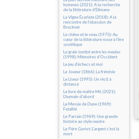
hommes (2021): A la recherche
de la littérature d'Elimane
La Vigne Écarlate (2018): A la
rencontre de l'obession de
Bruckner
Le chêne et le veau (1975): Au
cœur de la littérature russe à l'ère
soviétique
Le grain tombé entre les meules
(1998): Mémoires d'Occident
Le jeu d’échecs et moi
Le Joueur (1866): La frénésie
Le Liseur (1995): Un récit à
distance
Le livre de maître Mô (2021):
L’humain d’abord
Le Messie de Dune (1969):
Fatalité
Le Parrain (1969): Une grande
histoire au style neutre
Le Père Goriot: L'argent c'est la
mort