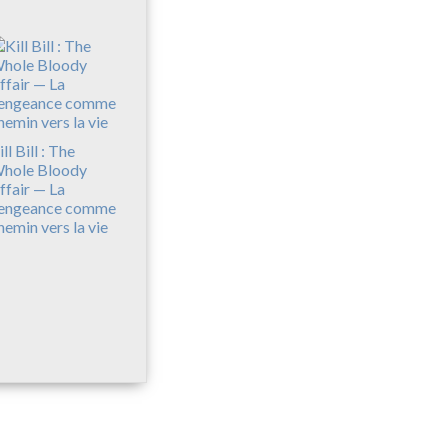
ll Bill : The
hole Bloody
ffair — La
engeance comme
hemin vers la vie