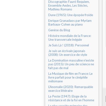
Discographie: Fauré Requiem,
Ensemble Aedes, Les Siècles,
Mathieu Romano
Dune (1965): Une épopée froide
Enrique Granadaos par Myriam
Barbaux-Cohen au piano
Genèse du Blog
Histoire mondiale de la France:
Une transversale inégale
Je Suis Là ! (2018): Personnel
Je suis un écrivain japonais
(2008): Un exercice de style
La Domination masculine n'existe
pas (2015): Un peu de science ne
fait pas de mal
La Musique de film en France: Le
livre parfait pour le cinéphile
mélomane
L'Anomalie (2020): Remarquable
exercice littéraire
La Peste (1947): Eloge de la
résistance et de la foi en l'homme
La plus secrète mémoire des