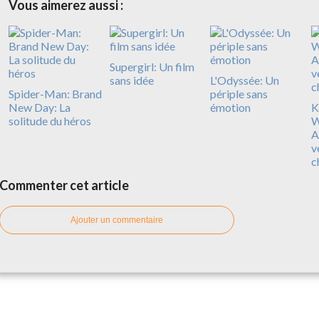
Vous aimerez aussi :
Supergirl: Un film
sans idée
L'Odyssée: Un
Spider-Man: Brand
périple sans
New Day: La
émotion
Ki
solitude du héros
W
A
v
c
Commenter cet article
Ajouter un commentaire