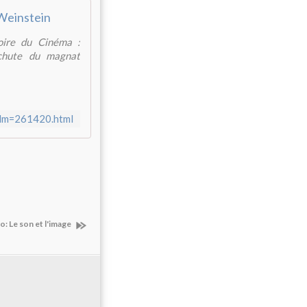
Weinstein
oire du Cinéma :
 chute du magnat
film=261420.html
no: Le son et l'image