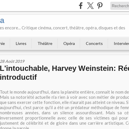
ka
es encore... Critique cinéma, concert, théâtre, opéra, disques et des
hie
Livres
Théâtre
Opéra
Concerts
Intervi
28 Août 2019
L'intouchable, Harvey Weinstein: Réq
introductif
Tout le monde aujourd'hui, dans la planète entière, connait le nom d
Mais sa notoriété actuelle n'a rien à voir avec son métier de produ
que sans exercer cette fonction, elle n'aurait pas atteint ce niveau. 
aujourd'hui, c'est parce qu'il a été un prédateur méthodique de fe
nombreuses années, dans un silence assourdissant. Mais sa cél
inversement proportionnelle avec celle de ses victimes qui pour 
justement de célébrité et de gloire dans une carrière artistique. 
donne la parole.