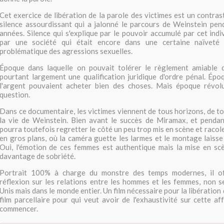
Cet exercice de libération de la parole des victimes est un contras
silence assourdissant qui a jalonné le parcours de Weinstein pe
années. Silence qui s'explique par le pouvoir accumulé par cet ind
par une société qui était encore dans une certaine naïvet
problématique des agressions sexuelles.
Époque dans laquelle on pouvait tolérer le règlement amiable d
pourtant largement une qualification juridique d'ordre pénal. Époq
l'argent pouvaient acheter bien des choses. Mais époque révo
question.
Dans ce documentaire, les victimes viennent de tous horizons, de to
la vie de Weinstein. Bien avant le succès de Miramax, et penda
pourra toutefois regretter le côté un peu trop mis en scène et racol
en gros plans, où la caméra guette les larmes et le montage laisse 
Oui, l'émotion de ces femmes est authentique mais la mise en sc
davantage de sobriété.
Portrait 100% à charge du monstre des temps modernes, il o
réflexion sur les relations entre les hommes et les femmes, non 
Unis mais dans le monde entier. Un film nécessaire pour la libération 
film parcellaire pour qui veut avoir de l'exhaustivité sur cette af
commencer.