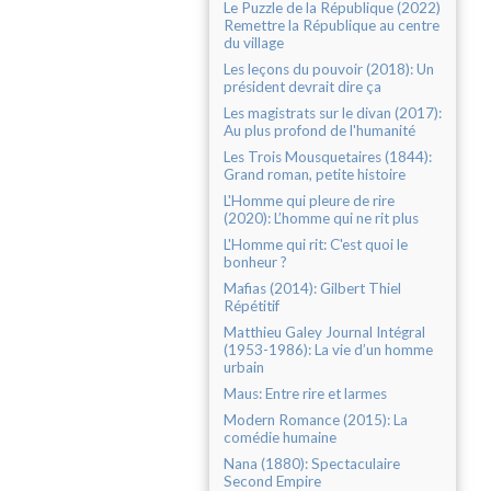
Le Puzzle de la République (2022)
Remettre la République au centre
du village
Les leçons du pouvoir (2018): Un
président devrait dire ça
Les magistrats sur le divan (2017):
Au plus profond de l'humanité
Les Trois Mousquetaires (1844):
Grand roman, petite histoire
L'Homme qui pleure de rire
(2020): L’homme qui ne rit plus
L'Homme qui rit: C'est quoi le
bonheur ?
Mafias (2014): Gilbert Thiel
Répétitif
Matthieu Galey Journal Intégral
(1953-1986): La vie d’un homme
urbain
Maus: Entre rire et larmes
Modern Romance (2015): La
comédie humaine
Nana (1880): Spectaculaire
Second Empire