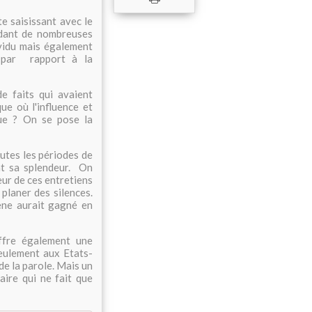
te saisissant avec le
ndant de nombreuses
ividu mais également
é par rapport à la
e faits qui avaient
ue où l'influence et
lue ? On se pose la
utes les périodes de
nt sa splendeur. On
eur de ces entretiens
planer des silences.
ène aurait gagné en
ffre également une
seulement aux Etats-
de la parole. Mais un
faire qui ne fait que