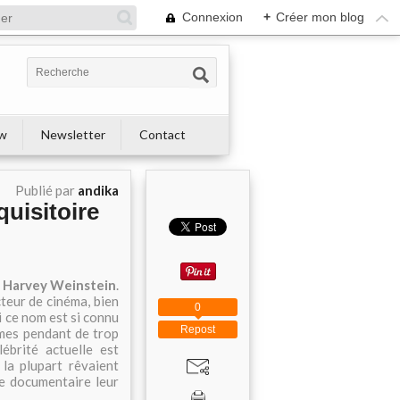
Connexion
+
Créer mon blog
ew
Newsletter
Contact
Publié par
andika
uisitoire
e
Harvey Weinstein
.
cteur de cinéma, bien
0
Si ce nom est si connu
Repost
mmes pendant de trop
ébrité actuelle est
la plupart rêvaient
Ce documentaire leur