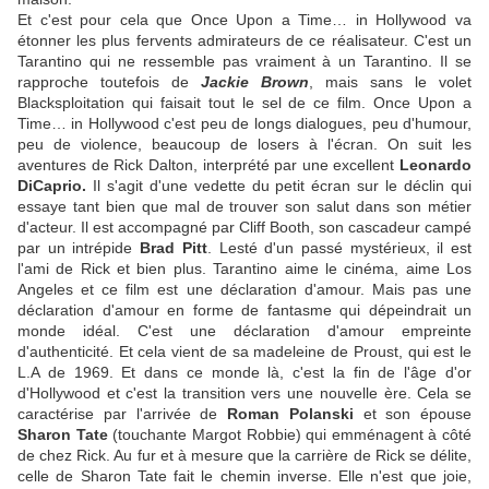
Et c'est pour cela que Once Upon a Time… in Hollywood va
étonner les plus fervents admirateurs de ce réalisateur. C'est un
Tarantino qui ne ressemble pas vraiment à un Tarantino. Il se
rapproche toutefois de
Jackie Brown
, mais sans le volet
Blacksploitation qui faisait tout le sel de ce film. Once Upon a
Time… in Hollywood c'est peu de longs dialogues, peu d'humour,
peu de violence, beaucoup de losers à l'écran. On suit les
aventures de Rick Dalton, interprété par une excellent
Leonardo
DiCaprio.
Il s'agit d'une vedette du petit écran sur le déclin qui
essaye tant bien que mal de trouver son salut dans son métier
d'acteur. Il est accompagné par Cliff Booth, son cascadeur campé
par un intrépide
Brad Pitt
. Lesté d'un passé mystérieux, il est
l'ami de Rick et bien plus. Tarantino aime le cinéma, aime Los
Angeles et ce film est une déclaration d'amour. Mais pas une
déclaration d'amour en forme de fantasme qui dépeindrait un
monde idéal. C'est une déclaration d'amour empreinte
d'authenticité. Et cela vient de sa madeleine de Proust, qui est le
L.A de 1969. Et dans ce monde là, c'est la fin de l'âge d'or
d'Hollywood et c'est la transition vers une nouvelle ère. Cela se
caractérise par l'arrivée de
Roman Polanski
et son épouse
Sharon Tate
(touchante Margot Robbie) qui emménagent à côté
de chez Rick. Au fur et à mesure que la carrière de Rick se délite,
celle de Sharon Tate fait le chemin inverse. Elle n'est que joie,