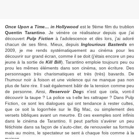
Once Upon a Time… in Hollywood
est le 9ème film du trublion
Quentin Tarantino
. Je vénère ce réalisateur depuis que j'ai
découvert
Pulp Fiction
à l'adolescence et dès lors, j'ai adoré
chacun de ses films. Mieux, depuis
Inglourious Basterds
en
2009, je me rends systématiquement au cinéma pour les
découvrir sur grand écran, comme il se doit (j'étais encore un peu
jeune à la sortie de
Kill Bill
). Tarantino emploie toujours peu ou
prou les mêmes éléments dans son cinéma, son écriture. Des
personnages très charismatiques et très (très) bavards. De
l'humour noir à foison et une violence qui ne manque pas non
plus de faire rire. Il sait également bâtir de la tension comme peu
de personne. Ainsi,
Reservoir Dog
s n'est que cela, vont-il
découvrir la taupe ? La police va t-elle les rattraper ? Dans Pulp
Fiction, ce sont les dialogues qui ont tendance à rester cultes,
que ce soit la logorrhée sur le Big Mac, ou simplement des
versets bibliques avant un meurtre. Et ces exemples sont infinis
dans le cinéma de Tarantino. Il peut parfois s'avérer un peu
fétichiste dans sa façon de s'auto-citer, de renouveler sa formule
mais au moins, le spectateur se sent à chaque fois comme à la
maison.