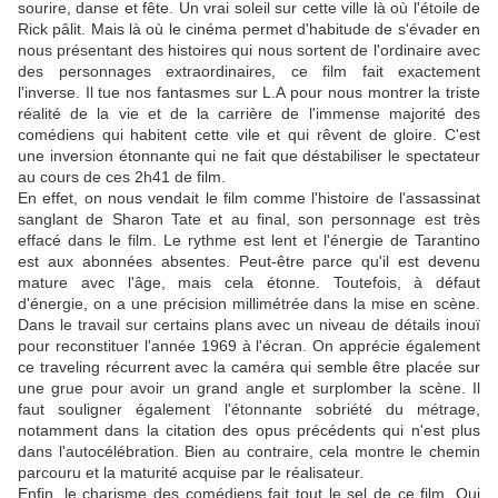
sourire, danse et fête. Un vrai soleil sur cette ville là où l'étoile de
Rick pâlit. Mais là où le cinéma permet d'habitude de s'évader en
nous présentant des histoires qui nous sortent de l'ordinaire avec
des personnages extraordinaires, ce film fait exactement
l'inverse. Il tue nos fantasmes sur L.A pour nous montrer la triste
réalité de la vie et de la carrière de l'immense majorité des
comédiens qui habitent cette vile et qui rêvent de gloire. C'est
une inversion étonnante qui ne fait que déstabiliser le spectateur
au cours de ces 2h41 de film.
En effet, on nous vendait le film comme l'histoire de l'assassinat
sanglant de Sharon Tate et au final, son personnage est très
effacé dans le film. Le rythme est lent et l'énergie de Tarantino
est aux abonnées absentes. Peut-être parce qu'il est devenu
mature avec l'âge, mais cela étonne. Toutefois, à défaut
d'énergie, on a une précision millimétrée dans la mise en scène.
Dans le travail sur certains plans avec un niveau de détails inouï
pour reconstituer l'année 1969 à l'écran. On apprécie également
ce traveling récurrent avec la caméra qui semble être placée sur
une grue pour avoir un grand angle et surplomber la scène. Il
faut souligner également l'étonnante sobriété du métrage,
notamment dans la citation des opus précédents qui n'est plus
dans l'autocélébration. Bien au contraire, cela montre le chemin
parcouru et la maturité acquise par le réalisateur.
Enfin, le charisme des comédiens fait tout le sel de ce film. Qui