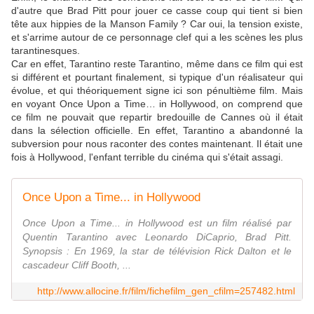
d'autre que Brad Pitt pour jouer ce casse coup qui tient si bien
tête aux hippies de la Manson Family ? Car oui, la tension existe,
et s'arrime autour de ce personnage clef qui a les scènes les plus
tarantinesques.
Car en effet, Tarantino reste Tarantino, même dans ce film qui est
si différent et pourtant finalement, si typique d'un réalisateur qui
évolue, et qui théoriquement signe ici son pénultième film. Mais
en voyant Once Upon a Time… in Hollywood, on comprend que
ce film ne pouvait que repartir bredouille de Cannes où il était
dans la sélection officielle. En effet, Tarantino a abandonné la
subversion pour nous raconter des contes maintenant. Il était une
fois à Hollywood, l'enfant terrible du cinéma qui s'était assagi.
Once Upon a Time... in Hollywood
Once Upon a Time... in Hollywood est un film réalisé par
Quentin Tarantino avec Leonardo DiCaprio, Brad Pitt.
Synopsis : En 1969, la star de télévision Rick Dalton et le
cascadeur Cliff Booth, ...
http://www.allocine.fr/film/fichefilm_gen_cfilm=257482.html