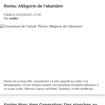
Roma: Allégorie de l'abandon
Publié le 31/12/2018 à 17:29
Par
andika
Roma est un beau film, assurément. Le soin apporté au cadre, à la
photographie, ce noir et blanc lunaire, ces travelling circulaires délicieux. Il
n'y a pas à dire, Alfonso Cuaron sait filmer. Toutefois, ce film souffre de
nombreuses choses. Premièrement,...
Spider-Man: New Generation: Des planches au