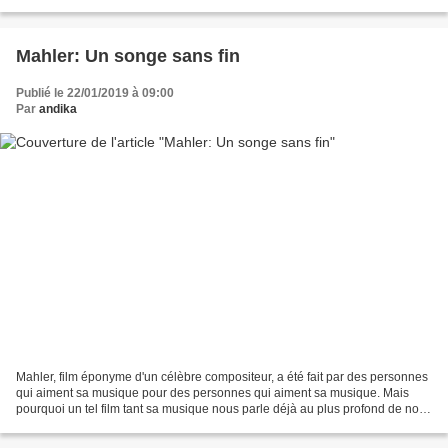
finalement décliné. Le projet était...
Mahler: Un songe sans fin
Publié le 22/01/2019 à 09:00
Par
andika
Mahler, film éponyme d'un célèbre compositeur, a été fait par des personnes
qui aiment sa musique pour des personnes qui aiment sa musique. Mais
pourquoi un tel film tant sa musique nous parle déjà au plus profond de nous
mêmes ? Absolument pas pour faire...