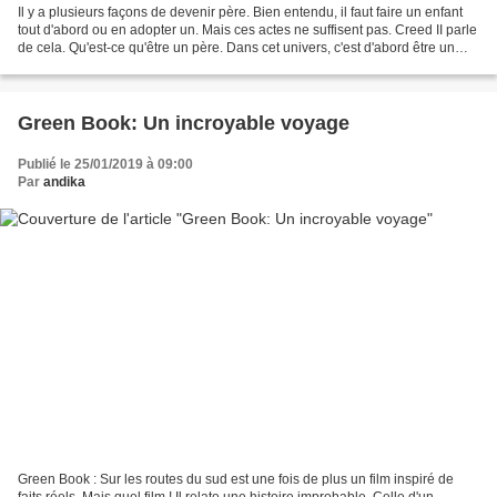
Il y a plusieurs façons de devenir père. Bien entendu, il faut faire un enfant
tout d'abord ou en adopter un. Mais ces actes ne suffisent pas. Creed II parle
de cela. Qu'est-ce qu'être un père. Dans cet univers, c'est d'abord être un
boxeur, puisqu'on...
Green Book: Un incroyable voyage
Publié le 25/01/2019 à 09:00
Par
andika
Green Book : Sur les routes du sud est une fois de plus un film inspiré de
faits réels. Mais quel film ! Il relate une histoire improbable. Celle d'un