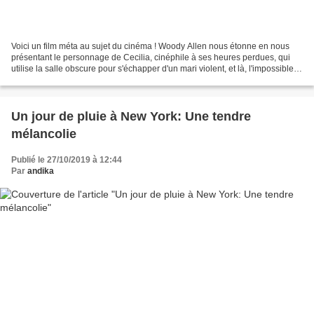
Voici un film méta au sujet du cinéma ! Woody Allen nous étonne en nous
présentant le personnage de Cecilia, cinéphile à ses heures perdues, qui
utilise la salle obscure pour s'échapper d'un mari violent, et là, l'impossible
se produit, le coup de foudre...
Un jour de pluie à New York: Une tendre
mélancolie
Publié le 27/10/2019 à 12:44
Par
andika