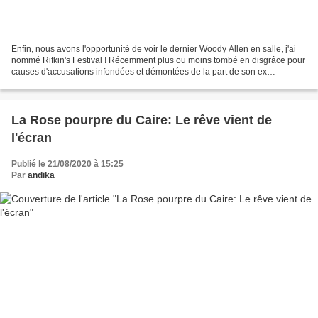
Enfin, nous avons l'opportunité de voir le dernier Woody Allen en salle, j'ai
nommé Rifkin's Festival ! Récemment plus ou moins tombé en disgrâce pour
causes d'accusations infondées et démontées de la part de son ex
compagne, Mia Farrow, Woody Allen continue...
La Rose pourpre du Caire: Le rêve vient de
l'écran
Publié le 21/08/2020 à 15:25
Par
andika