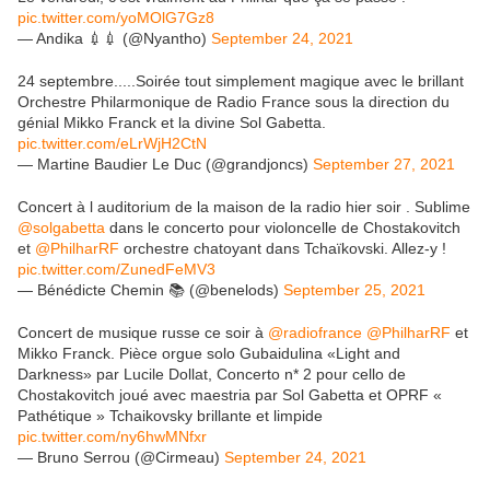
pic.twitter.com/yoMOlG7Gz8
— Andika 💉💉 (@Nyantho)
September 24, 2021
24 septembre.....Soirée tout simplement magique avec le brillant
Orchestre Philarmonique de Radio France sous la direction du
génial Mikko Franck et la divine Sol Gabetta.
pic.twitter.com/eLrWjH2CtN
— Martine Baudier Le Duc (@grandjoncs)
September 27, 2021
Concert à l auditorium de la maison de la radio hier soir . Sublime
@solgabetta
dans le concerto pour violoncelle de Chostakovitch
et
@PhilharRF
orchestre chatoyant dans Tchaïkovski. Allez-y !
pic.twitter.com/ZunedFeMV3
— Bénédicte Chemin 📚 (@benelods)
September 25, 2021
Concert de musique russe ce soir à
@radiofrance
@PhilharRF
et
Mikko Franck. Pièce orgue solo Gubaidulina «Light and
Darkness» par Lucile Dollat, Concerto n* 2 pour cello de
Chostakovitch joué avec maestria par Sol Gabetta et OPRF «
Pathétique » Tchaikovsky brillante et limpide
pic.twitter.com/ny6hwMNfxr
— Bruno Serrou (@Cirmeau)
September 24, 2021