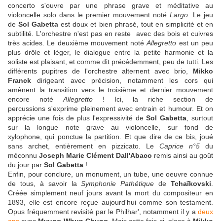
concerto s'ouvre par une phrase grave et méditative au
violoncelle solo dans le premier mouvement noté
Largo
. Le jeu
de
Sol Gabetta
est doux et bien phrasé, tout en simplicité et en
subtilité. L'orchestre n'est pas en reste avec des bois et cuivres
très acides. Le deuxième mouvement noté
Allegretto
est un peu
plus drôle et léger, le dialogue entre la petite harmonie et la
soliste est plaisant, et comme dit précédemment, peu de tutti. Les
différents pupitres de l'orchestre alternent avec brio,
Mikko
Franck
dirigeant avec précision, notamment les cors qui
amènent la transition vers le troisième et dernier mouvement
encore noté
Allegretto
! Ici, la riche section de
percussions s'exprime pleinement avec entrain et humour. Et on
apprécie une fois de plus l'expressivité de
Sol Gabetta
, surtout
sur la longue note grave au violoncelle, sur fond de
xylophone, qui ponctue la partition. Et que dire de ce bis, joué
sans archet, entièrement en pizzicato. Le
Caprice n°5
du
méconnu
Joseph Marie Clément Dall'Abaco
remis ainsi au goût
du jour par
Sol Gabetta
!
Enfin, pour conclure, un monument, un tube, une oeuvre connue
de tous, à savoir la
Symphonie Pathétique
de
Tchaïkovski
.
Créée simplement neuf jours avant la mort du compositeur en
1893, elle est encore reçue aujourd'hui comme son testament.
Opus fréquemment revisité par le Philhar', notamment il y a
deux