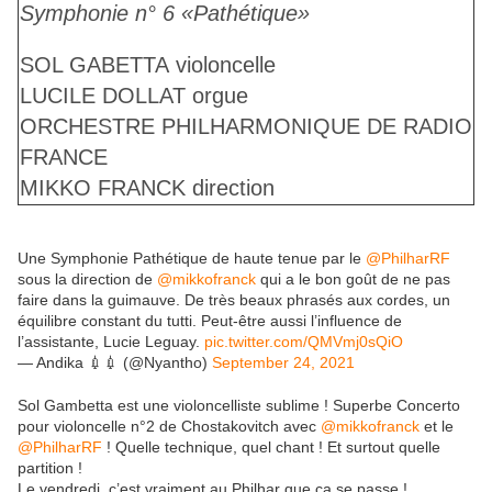
Symphonie n° 6 «Pathétique»
SOL GABETTA
violoncelle
LUCILE DOLLAT
orgue
ORCHESTRE PHILHARMONIQUE DE RADIO
FRANCE
MIKKO FRANCK
direction
Une Symphonie Pathétique de haute tenue par le
@PhilharRF
sous la direction de
@mikkofranck
qui a le bon goût de ne pas
faire dans la guimauve. De très beaux phrasés aux cordes, un
équilibre constant du tutti. Peut-être aussi l’influence de
l’assistante, Lucie Leguay.
pic.twitter.com/QMVmj0sQiO
— Andika 💉💉 (@Nyantho)
September 24, 2021
Sol Gambetta est une violoncelliste sublime ! Superbe Concerto
pour violoncelle n°2 de Chostakovitch avec
@mikkofranck
et le
@PhilharRF
! Quelle technique, quel chant ! Et surtout quelle
partition !
Le vendredi, c’est vraiment au Philhar que ça se passe !