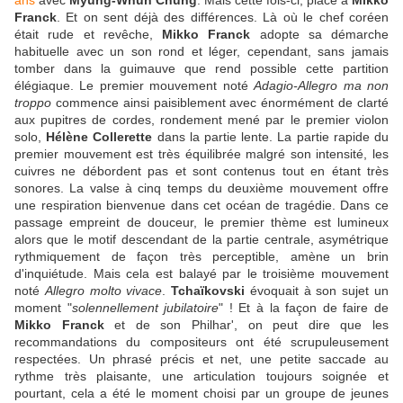
ans
avec
Myung-Whun Chung
. Mais cette fois-ci, place à
Mikko
Franck
. Et on sent déjà des différences. Là où le chef coréen
était rude et revêche,
Mikko Franck
adopte sa démarche
habituelle avec un son rond et léger, cependant, sans jamais
tomber dans la guimauve que rend possible cette partition
élégiaque. Le premier mouvement noté
Adagio-Allegro ma non
troppo
commence ainsi paisiblement avec énormément de clarté
aux pupitres de cordes, rondement mené par le premier violon
solo,
Hélène Collerette
dans la partie lente. La partie rapide du
premier mouvement est très équilibrée malgré son intensité, les
cuivres ne débordent pas et sont contenus tout en étant très
sonores. La valse à cinq temps du deuxième mouvement offre
une respiration bienvenue dans cet océan de tragédie. Dans ce
passage empreint de douceur, le premier thème est lumineux
alors que le motif descendant de la partie centrale, asymétrique
rythmiquement de façon très perceptible, amène un brin
d'inquiétude. Mais cela est balayé par le troisième mouvement
noté
Allegro molto vivace
.
Tchaïkovski
évoquait à son sujet un
moment "
solennellement jubilatoire
" ! Et à la façon de faire de
Mikko Franck
et de son Philhar', on peut dire que les
recommandations du compositeurs ont été scrupuleusement
respectées. Un phrasé précis et net, une petite saccade au
rythme très plaisante, une articulation toujours soignée et
pourtant, cela a été le moment choisi par un groupe de jeunes