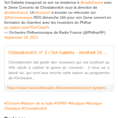
Sol Gabetta inaugurait ce soir sa résidence à
@radiofrance
avec
le 2ème Concerto de Chostakovitch sous la direction de
@mikkofranck
. Un
#concert
à écouter ou réécouter sur
@francemusique
.RDV dimanche 16h pour son 2eme concert en
formation de chambre avec les musiciens du Philhar
pic.twitter.com/YDzFOulxPr
— Orchestre Philharmonique de Radio France (@PhilharRF)
September 24, 2021
Chostakovitch, n° 2 / Sol Gabetta - Vendredi 24 septembre 2021 - 20h00 Maison de la Radio et de la Musique - Auditorium
Chostakovitch fait partie des musiciens qui ont continué au
XXe siècle à cultiver le genre du concerto : il nous en a
laissé six, qui sont tous inscrits cette saison au programme
de l'Orchestre...
https://www.maisondelaradio.fr/evenement/concert-symphonique/chostakovitch-ndeg-2-sol-gabetta
#Concert
#Maison de la radio
#OPRF
#Musique
#Musique
Classique
#Chostakovitch