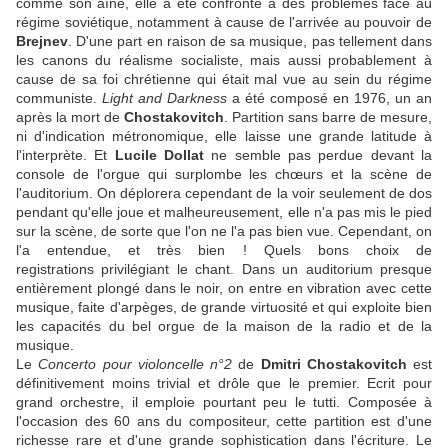
comme son aîné, elle a été confronté à des problèmes face au
régime soviétique, notamment à cause de l'arrivée au pouvoir de
Brejnev
. D'une part en raison de sa musique, pas tellement dans
les canons du réalisme socialiste, mais aussi probablement à
cause de sa foi chrétienne qui était mal vue au sein du régime
communiste.
Light and Darkness
a été composé en 1976, un an
après la mort de
Chostakovitch
. Partition sans barre de mesure,
ni d'indication métronomique, elle laisse une grande latitude à
l'interprète. Et
Lucile Dollat
ne semble pas perdue devant la
console de l'orgue qui surplombe les chœurs et la scène de
l'auditorium. On déplorera cependant de la voir seulement de dos
pendant qu'elle joue et malheureusement, elle n'a pas mis le pied
sur la scène, de sorte que l'on ne l'a pas bien vue. Cependant, on
l'a entendue, et très bien ! Quels bons choix de
registrations privilégiant le chant. Dans un auditorium presque
entièrement plongé dans le noir, on entre en vibration avec cette
musique, faite d'arpèges, de grande virtuosité et qui exploite bien
les capacités du bel orgue de la maison de la radio et de la
musique.
Le
Concerto pour violoncelle n°2
de
Dmitri Chostakovitch
est
définitivement moins trivial et drôle que le premier. Ecrit pour
grand orchestre, il emploie pourtant peu le tutti. Composée à
l'occasion des 60 ans du compositeur, cette partition est d'une
richesse rare et d'une grande sophistication dans l'écriture. Le