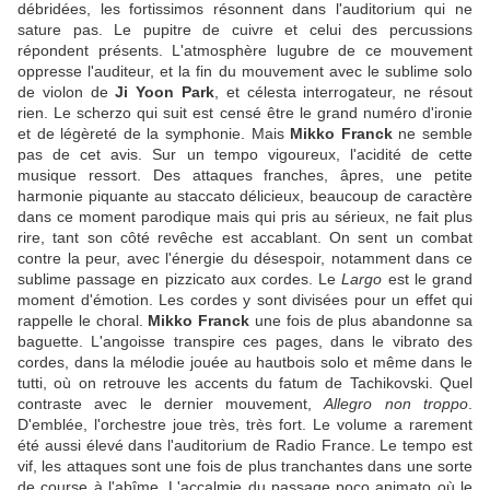
débridées, les fortissimos résonnent dans l'auditorium qui ne
sature pas. Le pupitre de cuivre et celui des percussions
répondent présents. L'atmosphère lugubre de ce mouvement
oppresse l'auditeur, et la fin du mouvement avec le sublime solo
de violon de
Ji Yoon Park
, et célesta interrogateur, ne résout
rien. Le scherzo qui suit est censé être le grand numéro d'ironie
et de légèreté de la symphonie. Mais
Mikko Franck
ne semble
pas de cet avis. Sur un tempo vigoureux, l'acidité de cette
musique ressort. Des attaques franches, âpres, une petite
harmonie piquante au staccato délicieux, beaucoup de caractère
dans ce moment parodique mais qui pris au sérieux, ne fait plus
rire, tant son côté revêche est accablant. On sent un combat
contre la peur, avec l'énergie du désespoir, notamment dans ce
sublime passage en pizzicato aux cordes. Le
Largo
est le grand
moment d'émotion. Les cordes y sont divisées pour un effet qui
rappelle le choral.
Mikko Franck
une fois de plus abandonne sa
baguette. L'angoisse transpire ces pages, dans le vibrato des
cordes, dans la mélodie jouée au hautbois solo et même dans le
tutti, où on retrouve les accents du fatum de Tachikovski. Quel
contraste avec le dernier mouvement,
Allegro non troppo
.
D'emblée, l'orchestre joue très, très fort. Le volume a rarement
été aussi élevé dans l'auditorium de Radio France. Le tempo est
vif, les attaques sont une fois de plus tranchantes dans une sorte
de course à l'abîme. L'accalmie du passage poco animato où le