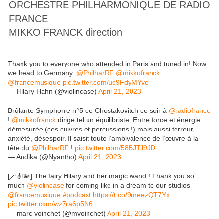
ORCHESTRE PHILHARMONIQUE DE RADIO
FRANCE
MIKKO FRANCK
direction
Thank you to everyone who attended in Paris and tuned in! Now
we head to Germany.
@PhilharRF
@mikkofranck
@francemusique
pic.twitter.com/uc9FdyMYve
— Hilary Hahn (@violincase)
April 21, 2023
Brûlante Symphonie n°5 de Chostakovitch ce soir à
@radiofrance
!
@mikkofranck
dirige tel un équilibriste. Entre force et énergie
démesurée (ces cuivres et percussions !) mais aussi terreur,
anxiété, désespoir. Il saisit toute l’ambivalence de l’œuvre à la
tête du
@PhilharRF
!
pic.twitter.com/58BJTil9JD
— Andika (@Nyantho)
April 21, 2023
[🪄🎻💫] The fairy Hilary and her magic wand ! Thank you so
much
@violincase
for coming like in a dream to our studios
@francemusique
#podcast
https://t.co/9meezQT7Yx
pic.twitter.com/wz7ra6p5N6
— marc voinchet (@mvoinchet)
April 21, 2023