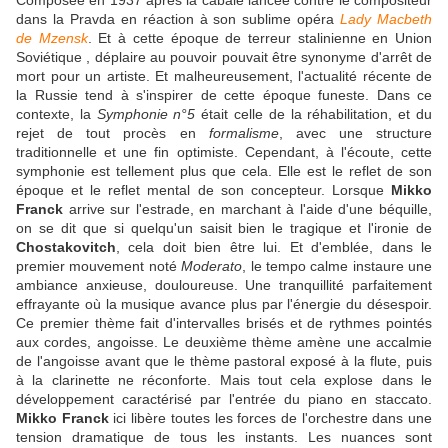
Composée en 1937 après la cabale lancée contre le compositeur
dans la Pravda en réaction à son sublime opéra
Lady Macbeth
de Mzensk
. Et à cette époque de terreur stalinienne en Union
Soviétique , déplaire au pouvoir pouvait être synonyme d'arrêt de
mort pour un artiste. Et malheureusement, l'actualité récente de
la Russie tend à s'inspirer de cette époque funeste. Dans ce
contexte, la
Symphonie n°5
était celle de la réhabilitation, et du
rejet de tout procès en
formalisme
, avec une structure
traditionnelle et une fin optimiste. Cependant, à l'écoute, cette
symphonie est tellement plus que cela. Elle est le reflet de son
époque et le reflet mental de son concepteur. Lorsque
Mikko
Franck
arrive sur l'estrade, en marchant à l'aide d'une béquille,
on se dit que si quelqu'un saisit bien le tragique et l'ironie de
Chostakovitch
, cela doit bien être lui. Et d'emblée, dans le
premier mouvement noté
Moderato
, le tempo calme instaure une
ambiance anxieuse, douloureuse. Une tranquillité parfaitement
effrayante où la musique avance plus par l'énergie du désespoir.
Ce premier thème fait d'intervalles brisés et de rythmes pointés
aux cordes, angoisse. Le deuxième thème amène une accalmie
de l'angoisse avant que le thème pastoral exposé à la flute, puis
à la clarinette ne réconforte. Mais tout cela explose dans le
développement caractérisé par l'entrée du piano en staccato.
Mikko Franck
ici libère toutes les forces de l'orchestre dans une
tension dramatique de tous les instants. Les nuances sont