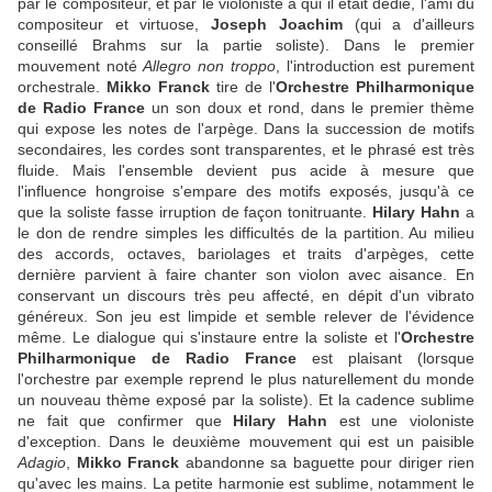
par le compositeur, et par le violoniste à qui il était dédié, l'ami du
compositeur et virtuose,
Joseph Joachim
(qui a d'ailleurs
conseillé Brahms sur la partie soliste). Dans le premier
mouvement noté
Allegro non troppo
, l'introduction est purement
orchestrale.
Mikko Franck
tire de l'
Orchestre Philharmonique
de Radio France
un son doux et rond, dans le premier thème
qui expose les notes de l'arpège. Dans la succession de motifs
secondaires, les cordes sont transparentes, et le phrasé est très
fluide. Mais l'ensemble devient pus acide à mesure que
l'influence hongroise s'empare des motifs exposés, jusqu'à ce
que la soliste fasse irruption de façon tonitruante.
Hilary Hahn
a
le don de rendre simples les difficultés de la partition. Au milieu
des accords, octaves, bariolages et traits d'arpèges, cette
dernière parvient à faire chanter son violon avec aisance. En
conservant un discours très peu affecté, en dépit d'un vibrato
généreux. Son jeu est limpide et semble relever de l'évidence
même. Le dialogue qui s'instaure entre la soliste et l'
Orchestre
Philharmonique de Radio France
est plaisant (lorsque
l'orchestre par exemple reprend le plus naturellement du monde
un nouveau thème exposé par la soliste). Et la cadence sublime
ne fait que confirmer que
Hilary Hahn
est une violoniste
d'exception. Dans le deuxième mouvement qui est un paisible
Adagio
,
Mikko Franck
abandonne sa baguette pour diriger rien
qu'avec les mains. La petite harmonie est sublime, notamment le