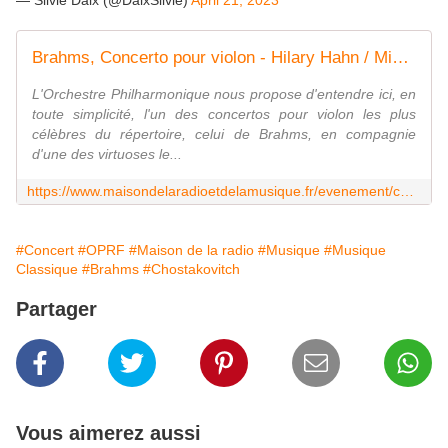
— Silvie Daix (@DaixSilvie)
April 21, 2023
Brahms, Concerto pour violon - Hilary Hahn / Mikko Franck - Vendredi 21 avril 2023 - 20h00 Maison de la Radio et de la Musique - Auditorium
L'Orchestre Philharmonique nous propose d'entendre ici, en
toute simplicité, l'un des concertos pour violon les plus
célèbres du répertoire, celui de Brahms, en compagnie
d'une des virtuoses le...
https://www.maisondelaradioetdelamusique.fr/evenement/concert-symphonique/brahms-concerto-pour-violon-hilary-hahn-mikko-franck
#Concert
#OPRF
#Maison de la radio
#Musique
#Musique
Classique
#Brahms
#Chostakovitch
Partager
Vous aimerez aussi