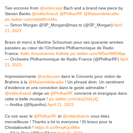
Two encores from ⁦
@violincase
⁩ Bach and a brand new piece by
Steven Banks ⁦
@mikkofranck
⁩ ⁦
@PhilharRF
⁩ ⁦
@Maisondelaradio
pic.twitter.com/xkdsMIrmMn
— Simon Morgan @SP_Morgan@mas.to (@SP_Morgan)
April
21, 2023
Bravo et merci à Martine Schouman pour ses quarante années
passées au cœur de l’Orchestre Philharmonique de Radio
France.
#alto
#musicienne
#altiste
pic.twitter.com/W5unWtEWpp
— Orchestre Philharmonique de Radio France (@PhilharRF)
April
21, 2023
Impressionnante
@violincase
dans le Concerto pour violon de
Brahms à la
@Maisondelaradio
! Un phrasé divin. Un sentiment
d’évidence et une conviction dans le geste admirable !
@mikkofranck
dirige un
@PhilharRF
concerné et énergique dans
cette si belle musique !
pic.twitter.com/skaZlrpLyQ
— Andika (@Nyantho)
April 21, 2023
Ce soir avec le
@PhilharRF
et
@mikkofranck
vous étiez
merveilleuse ! Thanks a lot to everyone ! Et bravo pour le
Chostakovitch !
https://t.co/9mqKqciIMw