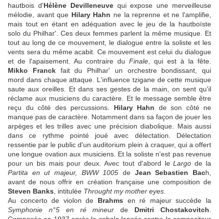
hautbois d'
Hélène Devilleneuve
qui expose une merveilleuse
mélodie, avant que
Hilary Hahn
ne la reprenne et ne l'amplifie,
mais tout en étant en adéquation avec le jeu de la hautboïste
solo du Philhar'. Ces deux femmes parlent la même musique. Et
tout au long de ce mouvement, le dialogue entre la soliste et les
vents sera du même acabit. Ce mouvement est celui du dialogue
et de l'apaisement. Au contraire du
Finale
, qui est à la fête.
Mikko Franck
fait du Philhar' un orchestre bondissant, qui
mord dans chaque attaque. L'influence tzigane de cette musique
saute aux oreilles. Et dans ses gestes de la main, on sent qu'il
réclame aux musiciens du caractère. Et le message semble être
reçu du côté des percussions.
Hilary Hahn
de son côté ne
manque pas de caractère. Notamment dans sa façon de jouer les
arpèges et les trilles avec une précision diabolique. Mais aussi
dans ce rythme pointé joué avec délectation. Délectation
ressentie par le public d'un auditorium plein à craquer, qui a offert
une longue ovation aux musiciens. Et la soliste n'est pas revenue
pour un bis mais pour deux. Avec tout d'abord le
Largo
de la
Partita en ut majeur, BWW 1005
de
Jean Sebastien Bac
h,
avant de nous offrir en création française une composition de
Steven Banks
, intitulée
Throught my mother eyes
.
Au concerto de violon de
Brahms
en ré majeur succède la
Symphonie n°5 en ré mineur
de
Dmitri Chostakovitch
.