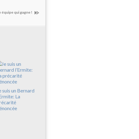
e équipe qui gagne !
e suis un Bernard
’Ermite: La
récarité
énoncée