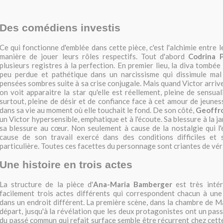
Des comédiens investis
Ce qui fonctionne d'emblée dans cette pièce, c'est l'alchimie entre 
manière de jouer leurs rôles respectifs. Tout d'abord
Codrina P
plusieurs registres à la perfection. En premier lieu, la diva tombée
peu perdue et pathétique dans un narcissisme qui dissimule mal
pensées sombres suite à sa crise conjugale. Mais quand Victor arrive,
on voit apparaitre la star qu'elle est réellement, pleine de sensua
surtout, pleine de désir et de confiance face à cet amour de jeunes
dans sa vie au moment où elle touchait le fond. De son côté,
Geoffro
un Victor hypersensible, emphatique et à l'écoute. Sa blessure à la 
sa blessure au cœur. Non seulement à cause de la nostalgie qui l'é
cause de son travail exercé dans des conditions difficiles et 
particulière. Toutes ces facettes du personnage sont criantes de vér
Une histoire en trois actes
La structure de la pièce d'
Ana-Maria Bamberger
est très inté
facilement trois actes différents qui correspondent chacun à une
dans un endroit différent. La première scène, dans la chambre de Ma
départ, jusqu'à la révélation que les deux protagonistes ont un pa
du passé commun qui refait surface semble être récurrent chez cette