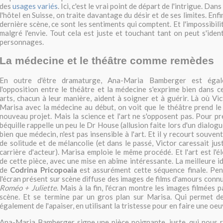
des
usages variés
. Ici, c'est le vrai point de départ de l'intrigue. Da
l'hôtel en Suisse, on traite davantage du désir et de ses limites. Enfi
dernière scène, ce sont les sentiments qui comptent. Et l'impossibili
malgré l'envie. Tout cela est juste et touchant tant on peut s'iden
personnages.
La médecine et le théâtre comme remèdes
En outre d'être dramaturge, Ana-Maria Bamberger est égal
l'opposition entre le théâtre et la médecine s'exprime bien dans c
arts, chacun à leur manière, aident à soigner et à guérir. Là où Vi
Marisa avec la médecine au début, on voit que le théâtre prend le r
nouveau projet. Mais la science et l'art ne s'opposent pas. Pour pr
béquille rappelle un peu le Dr House (allusion faite lors d'un dialog
bien que médecin, n'est pas insensible à l'art. Et il y recourt souve
de solitude et de mélancolie (et dans le passé, Victor caressait ju
carrière d'acteur). Marisa emploie le même procédé. Et l'art est l'
de cette pièce, avec une mise en abîme intéressante. La meilleure i
de
Codrina Pricopoaia
est assurément cette séquence finale. Pen
l'écran présent sur scène diffuse des images de films d'amours connu
Roméo + Juliette
. Mais à la fin, l'écran montre les images filmées 
scène. Et se termine par un gros plan sur Marisa. Qui permet de
également de l'apaiser, en utilisant la tristesse pour en faire une oeu
Ana-Maria Bamberger signe une pièce poignante, juste, qui nous r