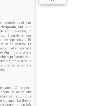
les comédiens et leur
ricopoaia
, qui joue
 de son piédestal, un
 son trouble et ses
 elle reprend vie. Et
lité et de charme. Et
se qui refait surface
y Vernin
interprète
jambe représente bien
treint, mais aussi à
sa vie sentimentale
ité.
ressante. On repère
 scène se déroulant
risa, est le point de
ssé commun. Le thème
 auteure, qui en fait