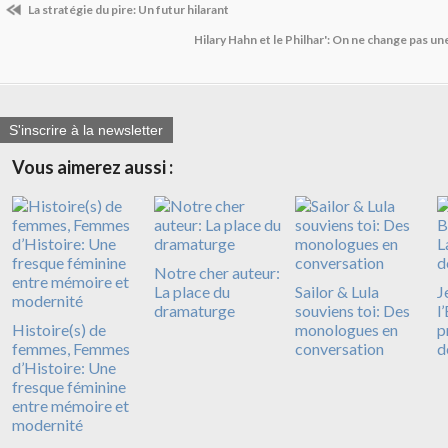
La stratégie du pire: Un futur hilarant
Hilary Hahn et le Philhar': On ne change pas un
S'inscrire à la newsletter
Vous aimerez aussi :
Notre cher auteur:
La place du
Sailor & Lula
J
dramaturge
souviens toi: Des
l
Histoire(s) de
monologues en
p
femmes, Femmes
conversation
d
d’Histoire: Une
fresque féminine
entre mémoire et
modernité