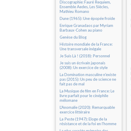
Discographie: Fauré Requiem,
Ensemble Aedes, Les Siècles,
Mathieu Romano
Dune (1965): Une épopée froide
Enrique Granadaos par Myriam
Barbaux-Cohen au piano
Genèse du Blog
Histoire mondiale de la France:
Une transversale inégale
Je Suis Là ! (2018): Personnel
Je suis un écrivain japonais
(2008): Un exercice de style
La Domination masculine n'existe
pas (2015): Un peu de science ne
fait pas de mal
La Musique de film en France: Le
livre parfait pour le cinéphile
mélomane
L'Anomalie (2020): Remarquable
exercice littéraire
La Peste (1947): Eloge de la
résistance et de la foi en l'homme
La plus secrète mémoire des