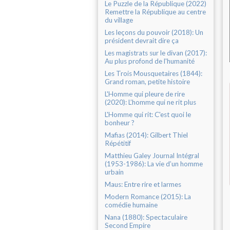
Le Puzzle de la République (2022)
Remettre la République au centre
du village
Les leçons du pouvoir (2018): Un
président devrait dire ça
Les magistrats sur le divan (2017):
Au plus profond de l'humanité
Les Trois Mousquetaires (1844):
Grand roman, petite histoire
L'Homme qui pleure de rire
(2020): L’homme qui ne rit plus
L'Homme qui rit: C'est quoi le
bonheur ?
Mafias (2014): Gilbert Thiel
Répétitif
Matthieu Galey Journal Intégral
(1953-1986): La vie d’un homme
urbain
Maus: Entre rire et larmes
Modern Romance (2015): La
comédie humaine
Nana (1880): Spectaculaire
Second Empire