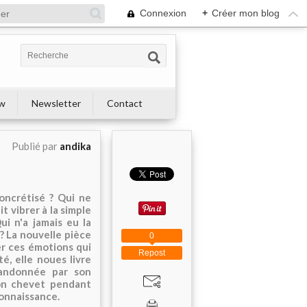
Connexion
+
Créer mon blog
ew
Newsletter
Contact
Publié par
andika
oncrétisé ? Qui ne
t vibrer à la simple
i n'a jamais eu la
? La nouvelle pièce
0
er ces émotions qui
Repost
é, elle noues livre
bandonnée par son
son chevet pendant
connaissance.