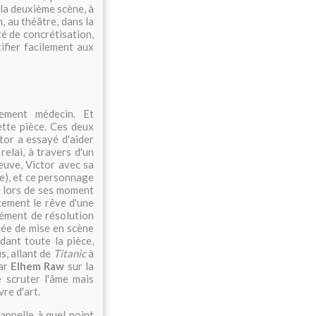
ns la deuxième scène, à
n, au théâtre, dans la
té de concrétisation,
tifier facilement aux
ement médecin. Et
ette pièce. Ces deux
ctor a essayé d'aider
elai, à travers d'un
euve, Victor avec sa
ue), et ce personnage
nt lors de ses moment
stement le rêve d'une
élément de résolution
dée de mise en scène
dant toute la pièce,
s, allant de
Titanic
à
par
Elhem Raw
sur la
 scruter l'âme mais
vre d'art.
appelle à quel point