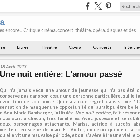
ka
es encore... Critique cinéma, concert, théâtre, opéra, disques et des
hie
Livres
Théâtre
Opéra
Concerts
Intervi
18 Avril 2023
Une nuit entière: L'amour passé
Qui n'a jamais vécu une amour de jeunesse qui n'a pas été c
conserve pas dans son cœur, une personne particulière, qui le fai
évocation de son nom ? Qui n'a aucun regret dans sa vie ? Qu
sensation de manquer une opportunité qui aurait pu être belle 
d'Ana-Maria Bamberger, intitulée
Une nuit entière
, fait résonn
nous sont à chacun, très familières. Avec justesse et sensibilit
deux personnages attachants. Marisa, actrice à succès a
metteur en scène de mari. Et Victor, médecin qui vient à 
qu'elle vit une mauvaise période, et qui s'avère être une vieille 