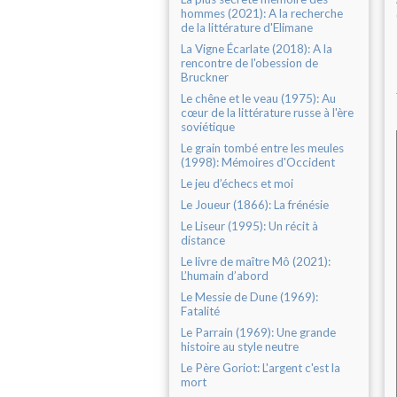
hommes (2021): A la recherche
de la littérature d'Elimane
La Vigne Écarlate (2018): A la
rencontre de l'obession de
Bruckner
Le chêne et le veau (1975): Au
cœur de la littérature russe à l'ère
soviétique
Le grain tombé entre les meules
(1998): Mémoires d'Occident
Le jeu d’échecs et moi
Le Joueur (1866): La frénésie
Le Liseur (1995): Un récit à
distance
Le livre de maître Mô (2021):
L’humain d’abord
Le Messie de Dune (1969):
Fatalité
Le Parrain (1969): Une grande
histoire au style neutre
Le Père Goriot: L'argent c'est la
mort