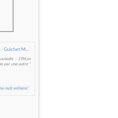
Une nuit entière - Guichet Montparnasse
samedis - 19hLes
on par une autre "
e-nuit-entiere/