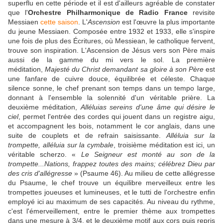
superflu en cette période et il est d'ailleurs agréable de constater
que l'
Orchestre Philharmonique de Radio France
revisite
Messiaen
cette saison
. L'
Ascension
est l'œuvre la plus importante
du jeune Messiaen. Composée entre 1932 et 1933, elle s'inspire
une fois de plus des Écritures, où Messiean, le catholique fervent,
trouve son inspiration. L'Ascension de Jésus vers son Père mais
aussi de la gamme du mi vers le sol. La première
méditation,
Majesté du Christ demandant sa gloire à son Père
est
une fanfare de cuivre douce, équilibrée et céleste. Chaque
silence sonne, le chef prenant son temps dans un tempo large,
donnant à l'ensemble la solennité d'un véritable prière. La
deuxième méditation,
Alléluias sereins d'une âme qui désire le
ciel
, permet l'entrée des cordes qui jouent dans un registre aigu,
et accompagnent les bois, notamment le cor anglais, dans une
suite de couplets et de refrain saisissante.
Alléluia sur la
trompette, alléluia sur la cymbale
, troisième méditation est ici, un
véritable scherzo. «
Le Seigneur est monté au son de la
trompette...Nations, frappez toutes des mains; célébrez Dieu par
des cris d'allégresse
» (Psaume 46). Au milieu de cette allégresse
du Psaume, le chef trouve un équilibre merveilleux entre les
trompettes joueuses et lumineuses, et le tutti de l'orchestre enfin
employé ici au maximum de ses capacités. Au niveau du rythme,
c'est l'émerveillement, entre le premier thème aux trompettes
dans une mesure à 3/4, et le deuxième motif aux cors puis repris