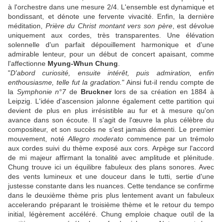
à l'orchestre dans une mesure 2/4. L'ensemble est dynamique et
bondissant, et dénote une fervente vivacité. Enfin, la dernière
méditation,
Prière du Christ montant vers son père
, est dévolue
uniquement aux cordes, très transparentes. Une élévation
solennelle d'un parfait dépouillement harmonique et d'une
admirable lenteur, pour un début de concert apaisant, comme
l'affectionne
Myung-Whun Chung
.
"
D'abord curiosité, ensuite intérêt, puis admiration, enfin
enthousiasme, telle fut la gradation.
" Ainsi fut-il rendu compte de
la
Symphonie n°7
de
Bruckner
lors de sa création en 1884 à
Leipzig. L'idée d'ascension jalonne également cette partition qui
devient de plus en plus irrésistible au fur et à mesure qu'on
avance dans son écoute. Il s'agit de l'œuvre la plus célèbre du
compositeur, et son succès ne s'est jamais démenti. Le premier
mouvement, noté
Allegro moderato
commence par un trémolo
aux cordes suivi du thème exposé aux cors. Arpège sur l'accord
de mi majeur affirmant la tonalité avec amplitude et plénitude.
Chung trouve ici un équilibre fabuleux des plans sonores. Avec
des vents lumineux et une douceur dans le tutti, sertie d'une
justesse constante dans les nuances. Cette tendance se confirme
dans le deuxième thème pris plus lentement avant un fabuleux
accelerando préparant le troisième thème et le retour du tempo
initial, légèrement accéléré. Chung emploie chaque outil de la