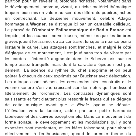
partition pour en révéler la profonde richesse. Notamment dans
le développement, nerveux, vivant, au riche matériel thématique
toujours bien mis en valeur au sein des différents pupitres, riches
en contrechant. Le deuxième mouvement, célèbre Adagio
hommage à
Wagner
, se distingue ici par un cantabile délicieux.
Le phrasé de l'
Orchestre Philharmonique de Radio France
est
limpide, et les nuance merveilleuses, même lorsque les timbres
graves jouent fortissimo, ou au contraire, lorsque la nuance piano
instaure le calme. Les attaques sont franches, et malgré le côté
élégiaque de ce mouvement, il est joué sans trop de vibrato par
les cordes. L'intensité augmente dans le Scherzo pris sur un
tempo assez tranquille mais dont le caractère épique n'est pas
démenti. La science du rythme du chef s'exprime et on peut
goûter à chacun de ceux exprimés par Bruckner avec délectation.
Les attaques sont sèches, les crescendos bien construits et le
volume sonore s'en vas croissant sur des notes qui bondissent
littéralement de l'orchestre. Les contrastes dynamiques sont
saisissants et font d'autant plus ressortir le fracas qui se dégage
de cette musique avant que le
Finale
joyeux ne débute.
L'élévation vers la lumière, aidée par une petite harmonie
fabuleuse et des cuivres exceptionnels. Dans ce mouvement de
forme sonate, le développement et les modulations qui y sont
exposées sont mordantes, et les idées foisonnent, pour aboutir
effectivement à l'enthousiasme, quand le premier thème du