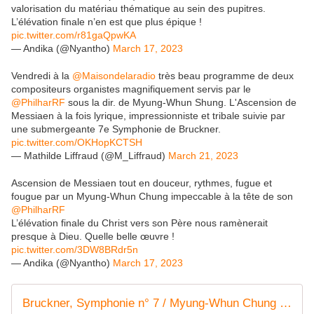
valorisation du matériau thématique au sein des pupitres.
L’élévation finale n’en est que plus épique !
pic.twitter.com/r81gaQpwKA
— Andika (@Nyantho)
March 17, 2023
Vendredi à la
@Maisondelaradio
très beau programme de deux
compositeurs organistes magnifiquement servis par le
@PhilharRF
sous la dir. de Myung-Whun Shung. L'Ascension de
Messiaen à la fois lyrique, impressionniste et tribale suivie par
une submergeante 7e Symphonie de Bruckner.
pic.twitter.com/OKHopKCTSH
— Mathilde Liffraud (@M_Liffraud)
March 21, 2023
Ascension de Messiaen tout en douceur, rythmes, fugue et
fougue par un Myung-Whun Chung impeccable à la tête de son
@PhilharRF
L’élévation finale du Christ vers son Père nous ramènerait
presque à Dieu. Quelle belle œuvre !
pic.twitter.com/3DW8BRdr5n
— Andika (@Nyantho)
March 17, 2023
Bruckner, Symphonie n° 7 / Myung-Whun Chung - Vendredi 17 mars 2023 - 20h00 Maison de la Radio et de la Musique - Auditorium