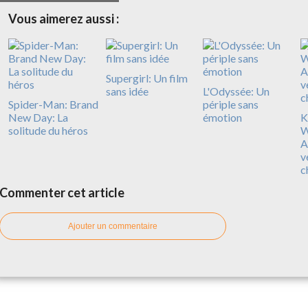
Vous aimerez aussi :
Supergirl: Un film
sans idée
L'Odyssée: Un
Spider-Man: Brand
périple sans
New Day: La
émotion
Ki
solitude du héros
W
A
v
c
Commenter cet article
Ajouter un commentaire