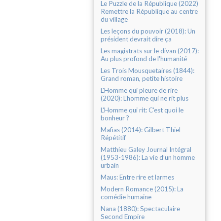
Le Puzzle de la République (2022)
Remettre la République au centre
du village
Les leçons du pouvoir (2018): Un
président devrait dire ça
Les magistrats sur le divan (2017):
Au plus profond de l'humanité
Les Trois Mousquetaires (1844):
Grand roman, petite histoire
L'Homme qui pleure de rire
(2020): L’homme qui ne rit plus
L'Homme qui rit: C'est quoi le
bonheur ?
Mafias (2014): Gilbert Thiel
Répétitif
Matthieu Galey Journal Intégral
(1953-1986): La vie d’un homme
urbain
Maus: Entre rire et larmes
Modern Romance (2015): La
comédie humaine
Nana (1880): Spectaculaire
Second Empire