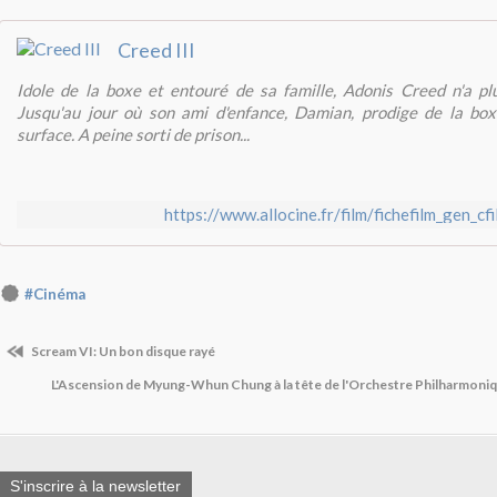
Creed III
Idole de la boxe et entouré de sa famille, Adonis Creed n'a pl
Jusqu'au jour où son ami d'enfance, Damian, prodige de la boxe
surface. A peine sorti de prison...
https://www.allocine.fr/film/fichefilm_gen_c
#Cinéma
Scream VI: Un bon disque rayé
L'Ascension de Myung-Whun Chung à la tête de l'Orchestre Philharmoni
S'inscrire à la newsletter