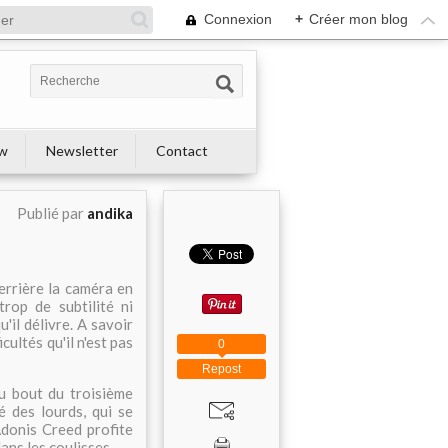
Connexion
+
Créer mon blog
ew
Newsletter
Contact
Publié par
andika
derrière la caméra en
trop de subtilité ni
'il délivre. A savoir
cultés qu'il n'est pas
0
Repost
u bout du troisième
é des lourds, qui se
donis Creed profite
ans les coulisses.