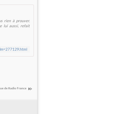
us rien à prouver.
 lui aussi, refait
film=277129.html
que de Radio France