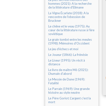
hommes (2021): A la recherche
de la littérature d'Elimane
La Vigne Écarlate (2018): A la
rencontre de l'obession de
Bruckner
Le chêne et le veau (1975): Au
cœur de la littérature russe à l'ère
soviétique
Le grain tombé entre les meules
(1998): Mémoires d'Occident
Le jeu d’échecs et moi
Le Joueur (1866): La frénésie
Le Liseur (1995): Un récit à
distance
Le livre de maître Mô (2021):
L’humain d’abord
Le Messie de Dune (1969):
Fatalité
Le Parrain (1969): Une grande
histoire au style neutre
Le Père Goriot: L'argent c'est la
mort