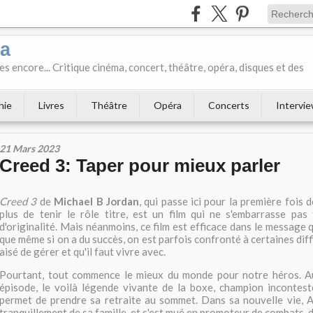
ka
es encore... Critique cinéma, concert, théâtre, opéra, disques et des
hie
Livres
Théâtre
Opéra
Concerts
Intervi
21 Mars 2023
Creed 3: Taper pour mieux parler
Creed 3
de
Michael B Jordan
, qui passe ici pour la première fois 
plus de tenir le rôle titre, est un film qui ne s'embarrasse pas 
d'originalité. Mais néanmoins, ce film est efficace dans le message qu
que même si on a du succès, on est parfois confronté à certaines diffi
aisé de gérer et qu'il faut vivre avec.
Pourtant, tout commence le mieux du monde pour notre héros. A
épisode, le voilà légende vivante de la boxe, champion incontest
permet de prendre sa retraite au sommet. Dans sa nouvelle vie, A
tranquillement de sa famille, et s'est mué en promoteur de combats, d