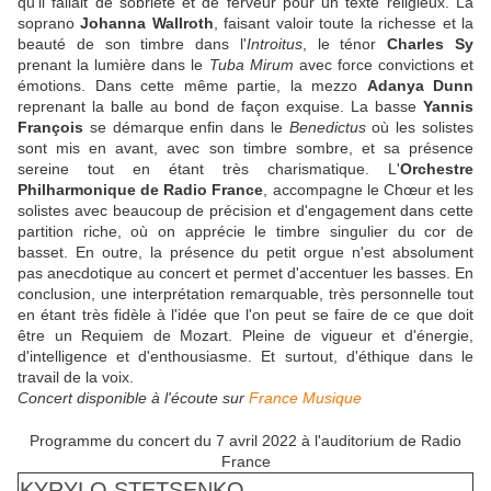
qu'il fallait de sobriété et de ferveur pour un texte religieux. La
soprano
Johanna Wallroth
, faisant valoir toute la richesse et la
beauté de son timbre dans l'
Introitus
, le ténor
Charles Sy
prenant la lumière dans le
Tuba Mirum
avec force convictions et
émotions. Dans cette même partie, la mezzo
Adanya Dunn
reprenant la balle au bond de façon exquise. La basse
Yannis
François
se démarque enfin dans le
Benedictus
où les solistes
sont mis en avant, avec son timbre sombre, et sa présence
sereine tout en étant très charismatique. L'
Orchestre
Philharmonique de Radio France
, accompagne le Chœur et les
solistes avec beaucoup de précision et d'engagement dans cette
partition riche, où on apprécie le timbre singulier du cor de
basset. En outre, la présence du petit orgue n'est absolument
pas anecdotique au concert et permet d'accentuer les basses. En
conclusion, une interprétation remarquable, très personnelle tout
en étant très fidèle à l'idée que l'on peut se faire de ce que doit
être un Requiem de Mozart. Pleine de vigueur et d'énergie,
d'intelligence et d'enthousiasme. Et surtout, d'éthique dans le
travail de la voix.
Concert disponible à l'écoute sur
France Musique
Programme du concert du 7 avril 2022 à l'auditorium de Radio
France
KYRYLO STETSENKO