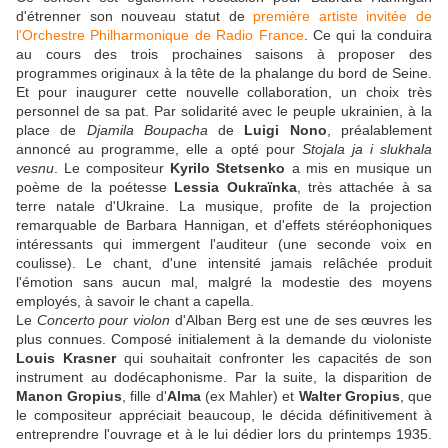
d'étrenner son nouveau statut de
première artiste invitée de
l'Orchestre Philharmonique de Radio France
. Ce qui la conduira
au cours des trois prochaines saisons à proposer des
programmes originaux à la tête de la phalange du bord de Seine.
Et pour inaugurer cette nouvelle collaboration, un choix très
personnel de sa pat. Par solidarité avec le peuple ukrainien, à la
place de
Djamila Boupacha
de
Luigi Nono
, préalablement
annoncé au programme, elle a opté pour
Stojala ja i slukhala
vesnu
. Le compositeur
Kyrilo Stetsenko
a mis en musique un
poème de la poétesse
Lessia Oukraïnka
, très attachée à sa
terre natale d'Ukraine. La musique, profite de la projection
remarquable de Barbara Hannigan, et d'effets stéréophoniques
intéressants qui immergent l'auditeur (une seconde voix en
coulisse). Le chant, d'une intensité jamais relâchée produit
l'émotion sans aucun mal, malgré la modestie des moyens
employés, à savoir le chant a capella.
Le
Concerto pour violon
d'Alban Berg est une de ses œuvres les
plus connues. Composé initialement à la demande du violoniste
Louis Krasner
qui souhaitait confronter les capacités de son
instrument au dodécaphonisme. Par la suite, la disparition de
Manon Gropius
, fille d'
Alma
(ex Mahler) et
Walter Gropius
, que
le compositeur appréciait beaucoup, le décida définitivement à
entreprendre l'ouvrage et à le lui dédier lors du printemps 1935.