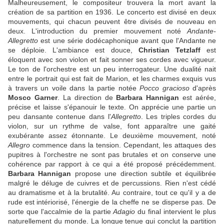
Malheureusement, le compositeur trouvera la mort avant la
création de sa partition en 1936. Le concerto est divisé en deux
mouvements, qui chacun peuvent être divisés de nouveau en
deux. L'introduction du premier mouvement noté
Andante-
Allegretto
est une série dodécaphonique avant que l'Andante ne
se déploie. L'ambiance est douce,
Christian Tetzlaff
est
éloquent avec son violon et fait sonner ses cordes avec vigueur.
Le ton de l'orchestre est un peu interrogateur. Une dualité nait
entre le portrait qui est fait de Marion, et les charmes exquis vus
à travers un voile dans la partie notée
Pocco gracioso
d'après
Mosco Garner
. La direction de
Barbara Hannigan
est aérée,
précise et laisse s'épanouir le texte. On apprécie une partie un
peu dansante contenue dans l'
Allegretto
. Les triples cordes du
violon, sur un rythme de valse, font apparaître une gaité
exubérante assez étonnante. Le deuxième mouvement, noté
Allegro
commence dans la tension. Cependant, les attaques des
pupitres à l'orchestre ne sont pas brutales et on conserve une
cohérence par rapport à ce qui a été proposé précédemment.
Barbara Hannigan
propose une direction subtile et équilibrée
malgré le déluge de cuivres et de percussions. Rien n'est cédé
au dramatisme et à la brutalité. Au contraire, tout ce qu'il y a de
rude est intériorisé, l'énergie de la cheffe ne se disperse pas. De
sorte que l'accalmie de la partie
Adagio
du final intervient le plus
naturellement du monde. La longue tenue qui conclut la partition