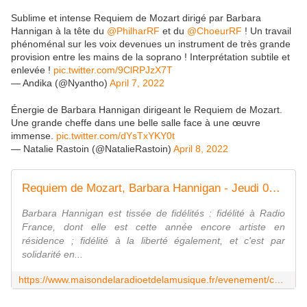
Sublime et intense Requiem de Mozart dirigé par Barbara
Hannigan à la tête du
@PhilharRF
et du
@ChoeurRF
! Un travail
phénoménal sur les voix devenues un instrument de très grande
provision entre les mains de la soprano ! Interprétation subtile et
enlevée !
pic.twitter.com/9ClRPJzX7T
— Andika (@Nyantho)
April 7, 2022
Énergie de Barbara Hannigan dirigeant le Requiem de Mozart.
Une grande cheffe dans une belle salle face à une œuvre
immense.
pic.twitter.com/dYsTxYKY0t
— Natalie Rastoin (@NatalieRastoin)
April 8, 2022
Requiem de Mozart, Barbara Hannigan - Jeudi 07 avril 2022 - 20h00 Maison de la Radio et de la Musique - Auditorium
Barbara Hannigan est tissée de fidélités : fidélité à Radio
France, dont elle est cette année encore artiste en
résidence ; fidélité à la liberté également, et c'est par
solidarité en...
https://www.maisondelaradioetdelamusique.fr/evenement/concert-symphonique/requiem-de-mozart-barbara-hannigan-0