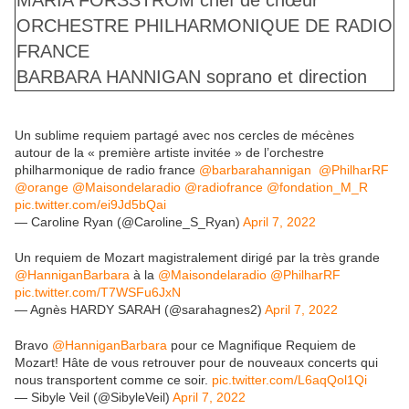
MARIA FORSSTRÖM
chef de chœur
ORCHESTRE PHILHARMONIQUE DE RADIO
FRANCE
BARBARA HANNIGAN
soprano et direction
Un sublime requiem partagé avec nos cercles de mécènes
autour de la « première artiste invitée » de l’orchestre
philharmonique de radio france ⁦
@barbarahannigan
⁩ ⁦⁩ ⁦
@PhilharRF
@orange
⁦
@Maisondelaradio
⁩ ⁦
@radiofrance
⁩ ⁦
@fondation_M_R
pic.twitter.com/ei9Jd5bQai
— Caroline Ryan (@Caroline_S_Ryan)
April 7, 2022
Un requiem de Mozart magistralement dirigé par la très grande
@HanniganBarbara
à la
@Maisondelaradio
@PhilharRF
pic.twitter.com/T7WSFu6JxN
— Agnès HARDY SARAH (@sarahagnes2)
April 7, 2022
Bravo
@HanniganBarbara
pour ce Magnifique Requiem de
Mozart! Hâte de vous retrouver pour de nouveaux concerts qui
nous transportent comme ce soir.
pic.twitter.com/L6aqQol1Qi
— Sibyle Veil (@SibyleVeil)
April 7, 2022