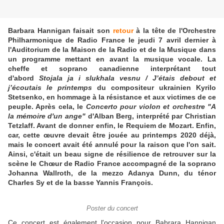
Barbara Hannigan faisait son
retour
à la tête de l'Orchestre
Philharmonique de Radio France le jeudi 7 avril dernier à
l'Auditorium de la Maison de la Radio et de la Musique dans
un programme mettant en avant la musique vocale. La
cheffe et soprano canadienne interprétant tout
d'abord
Stojala ja i slukhala vesnu / J’étais debout et
j’écoutais le printemps
du compositeur ukrainien Kyrilo
Stetsenko, en hommage à la résistance et aux victimes de ce
peuple. Après cela, le
Concerto pour violon et orchestre "A
la mémoire d'un ange"
d'Alban Berg, interprété par Christian
Tetzlaff. Avant de donner enfin, le Requiem de Mozart. Enfin,
car, cette œuvre devait être jouée au printemps 2020 déjà,
mais le concert avait été annulé pour la raison que l'on sait.
Ainsi, c'était un beau signe de résilience de retrouver sur la
scène le Chœur de Radio France accompagné de la soprano
Johanna Wallroth, de la mezzo Adanya Dunn, du ténor
Charles Sy et de la basse Yannis François.
Poster du concert
Ce concert est également l'occasion pour Babrara Hannigan