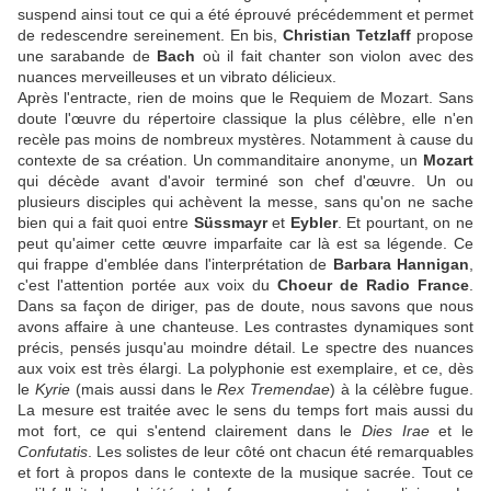
suspend ainsi tout ce qui a été éprouvé précédemment et permet
de redescendre sereinement. En bis,
Christian Tetzlaff
propose
une sarabande de
Bach
où il fait chanter son violon avec des
nuances merveilleuses et un vibrato délicieux.
Après l'entracte, rien de moins que le Requiem de Mozart. Sans
doute l'œuvre du répertoire classique la plus célèbre, elle n'en
recèle pas moins de nombreux mystères. Notamment à cause du
contexte de sa création. Un commanditaire anonyme, un
Mozart
qui décède avant d'avoir terminé son chef d'œuvre. Un ou
plusieurs disciples qui achèvent la messe, sans qu'on ne sache
bien qui a fait quoi entre
Süssmayr
et
Eybler
. Et pourtant, on ne
peut qu'aimer cette œuvre imparfaite car là est sa légende. Ce
qui frappe d'emblée dans l'interprétation de
Barbara Hannigan
,
c'est l'attention portée aux voix du
Choeur de Radio France
.
Dans sa façon de diriger, pas de doute, nous savons que nous
avons affaire à une chanteuse. Les contrastes dynamiques sont
précis, pensés jusqu'au moindre détail. Le spectre des nuances
aux voix est très élargi. La polyphonie est exemplaire, et ce, dès
le
Kyrie
(mais aussi dans le
Rex Tremendae
) à la célèbre fugue.
La mesure est traitée avec le sens du temps fort mais aussi du
mot fort, ce qui s'entend clairement dans le
Dies Irae
et le
Confutatis
. Les solistes de leur côté ont chacun été remarquables
et fort à propos dans le contexte de la musique sacrée. Tout ce