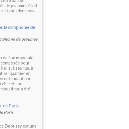
, cette battue
nie de psaumes était
 restant silencieux
symphonie de psaumes
 création mondiale
t composée pour
Paris, à ses rue, à
t tel quartier en
 en entendant une
 ville et son
compositeur a été
e Paris
de
Debussy
est une