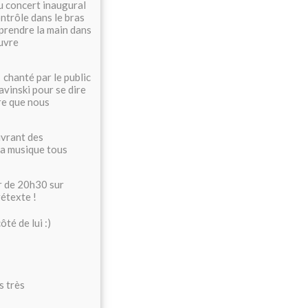
du concert inaugural
ntrôle dans le bras
reprendre la main dans
œuvre
 chanté par le public
avinski pour se dire
tre que nous
uvrant des
la musique tous
ir de 20h30 sur
étexte !
té de lui :)
s très