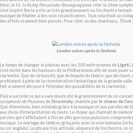
Ainsi, le III,
In Ruhig fliessender Bewegung
pour citer la 2ème symph
s'est inspiré Berio a été un très grand moment où l'orchestre tentait
musique de Mahler à des voix récalcitrantes. Tout cela était un coll
des effets vraiment bien pensés. Pour citer un des chanteurs,
Thank 
London voices après la Sinfonia
Le temps de changer le plateau avec les 100 métronomes de
Ligeti
,
s'est invité dans les hauteurs de la Philharmonie afin de nous jouer s
clarinette. Que de virtuosité, que de beauté du timbre, que de chant, 
profitaient à plein de la réverbération fantastique de la grande salle
fait vraiment découvrir l'étendue des possibilités de la clarinette.
Puis a succédé ce qui a sans doute été le grand moment de ce concert
symphonie de Psaumes
de
Stravinsky
, chantée par
le chœur de l'or
Que d'émotions, bien entendu grâce à la musique et aux paroles de S
aux choix d'interprétation du texte. Le chœur qui chantait de mémoire
paroles qui s'affichaient à l'écran afin que nous puissions comprendre
musique. Le mariage de timbres grinçants avec la voix humaine (ce ba
ce cor anglais). Le phrasé très articulé, séquencé de l'orchestre, ce c