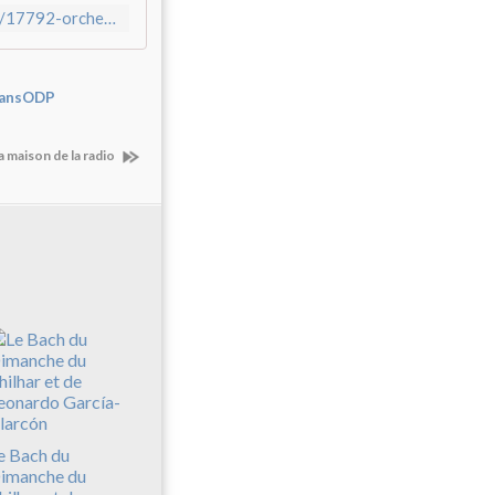
https://philharmoniedeparis.fr/fr/activite/concert-symphonique/17792-orchestre-de-paris-harding
ansODP
la maison de la radio
e Bach du
imanche du