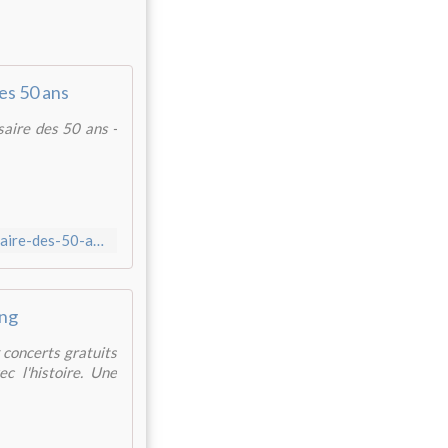
es 50 ans
aire des 50 ans -
http://www.orchestredeparis.com/fr/concerts/concert-anniversaire-des-50-ans_3010.html
ing
 concerts gratuits
c l'histoire. Une