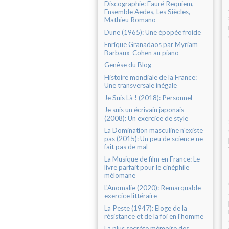
Discographie: Fauré Requiem,
Ensemble Aedes, Les Siècles,
Mathieu Romano
Dune (1965): Une épopée froide
Enrique Granadaos par Myriam
Barbaux-Cohen au piano
Genèse du Blog
Histoire mondiale de la France:
Une transversale inégale
Je Suis Là ! (2018): Personnel
Je suis un écrivain japonais
(2008): Un exercice de style
La Domination masculine n'existe
pas (2015): Un peu de science ne
fait pas de mal
La Musique de film en France: Le
livre parfait pour le cinéphile
mélomane
L'Anomalie (2020): Remarquable
exercice littéraire
La Peste (1947): Eloge de la
résistance et de la foi en l'homme
La plus secrète mémoire des