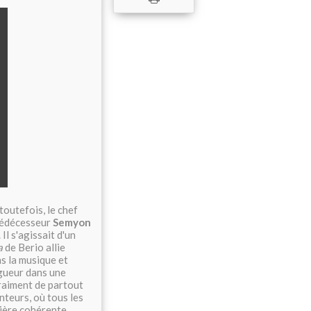
toutefois, le chef
prédécesseur
Semyon
Il s'agissait d'un
a
de Berio allie
ns la musique et
igueur dans une
vraiment de partout
nteurs, où tous les
nière cohérente.