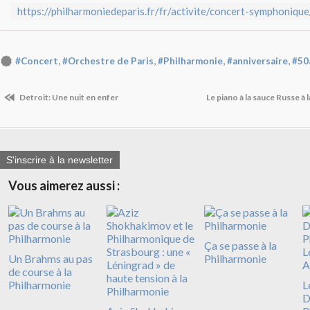
,
,
,
,
#Concert
#Orchestre de Paris
#Philharmonie
#anniversaire
#50
Detroit: Une nuit en enfer
Le piano à la sauce Russe à 
S'inscrire à la newsletter
Vous aimerez aussi :
Ça se passe à la
Un Brahms au pas
Philharmonie
de course à la
Philharmonie
L
D