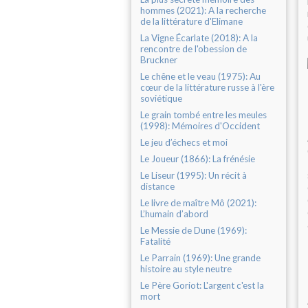
hommes (2021): A la recherche
de la littérature d'Elimane
La Vigne Écarlate (2018): A la
rencontre de l'obession de
Bruckner
Le chêne et le veau (1975): Au
cœur de la littérature russe à l'ère
soviétique
Le grain tombé entre les meules
(1998): Mémoires d'Occident
Le jeu d’échecs et moi
Le Joueur (1866): La frénésie
Le Liseur (1995): Un récit à
distance
Le livre de maître Mô (2021):
L’humain d’abord
Le Messie de Dune (1969):
Fatalité
Le Parrain (1969): Une grande
histoire au style neutre
Le Père Goriot: L'argent c'est la
mort