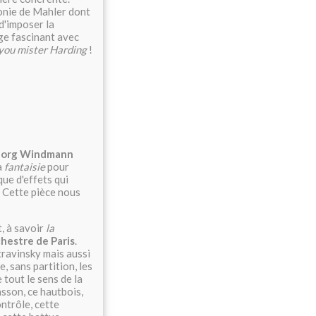
onie de Mahler dont
 d'imposer la
age fascinant avec
you mister Harding
!
Jorg Windmann
a
fantaisie
pour
que d'effets qui
. Cette pièce nous
, à savoir
la
chestre de Paris
.
travinsky mais aussi
, sans partition, les
 tout le sens de la
sson, ce hautbois,
ontrôle, cette