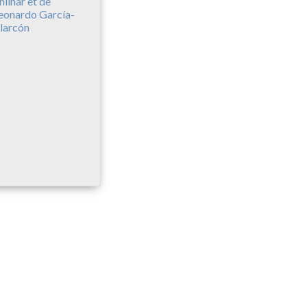
hilhar et de
eonardo García-
larcón