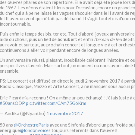
des œuvres phares de son répertoire. Elle avait déjà été jouée lors 
de 1967. Les néons étaient bleus pour l'occasion, encore un grand co
du chef qui a à peine laissé les vagues s'écouler dans le II avant de 
le III avec un vent qui n'était pas déchainé. Il s'agit toutefois d'une 
incontournable.
Puis enfin le temps des bis, ter etc. Tout d'abord, joyeux anniversaire
aidé du chœur, puis un lied de
Schubert
et enfin
l'oiseau de feu
de Str
au revoir et surtout, au prochain concert et longue vie à cet orches
continuerons à aller voir pendant encore de longues années.
Un anniversaire réussi, plaisant, inoubliable célébrant l'histoire et o
perspectives d'avenir. Mais surtout, un moment ou nous avons aimé 
ensemble.
PS: Le concert est diffusé en direct le jeudi 2 novembre 2017 à part
Radio Classique, Mezzo et Arte Concert, à ne manquer sous aucun pr
Eric Picard m'a reconnu ! On a même un peu échangé ! J'étais juste à cô
#50ansODP
pic.twitter.com/CAm75G6Krm
— Andika (@Nyantho)
1 novembre 2017
50 ans
@OrchestreParis
avec une Sinfonia d'abord un peu froide pui
énergique
@londonvoices
toujours référents dans l'œuvre!!