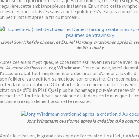
maitrise de la partition, ces attaques tranchantes, ces tempi soignés
régulière, cette ambiance pieuse instaurée. En un mot, cette sympho
céleste et nous a laissés sans voix. Le public ne s'y est pas trompé en
un petit instant après la fin du morceau.
Lionel Sow (chef de choeur) et Daniel Harding, ovationnés après la 
de Stravinsky
Après ces élans mystiques, le côté festif est revenu en force avec la
de
Au cœur de Paris
de
Jorg Windmann
. Cette oeuvre, spécialemen
l'occasion était tout simplement une déclaration d'amour à la ville de 
son folklore, sa tradition, sa musique, son orchestre. On reconnaissai
entendant une citation d'Offenbach. On se remémorait tel souvenir
citation de d'Edith Piaf. Quel plus bel hommage pouvaient recevoir la
orchestre ? Toute la fièvre parisienne était dans cette musique. Le 
acclamé triomphalement pour cette réussite.
Jorg Windmann ovationné après la création d'Au coeur d
Après la création, le grand classique de l'orchestre. En effet,
La Mer