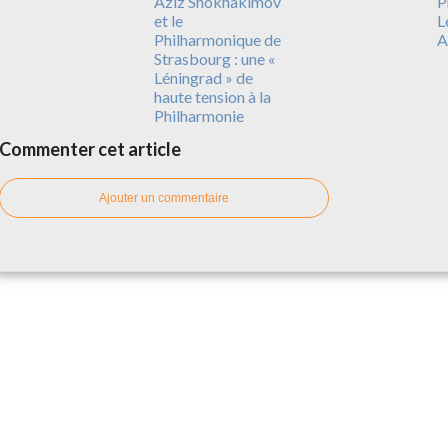
Aziz Shokhakimov
P
et le
L
Philharmonique de
A
Strasbourg : une «
Léningrad » de
haute tension à la
Philharmonie
Commenter cet article
Ajouter un commentaire