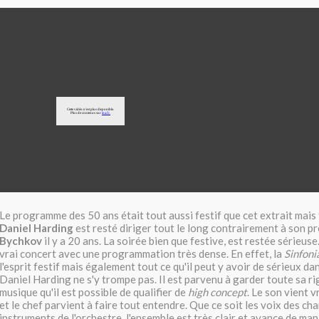
Le programme des 50 ans était tout aussi festif que cet extrait mais 
Daniel Harding
est resté diriger tout le long contrairement à son 
Bychkov
il y a 20 ans. La soirée bien que festive, est restée sérieuse. 
vrai concert avec une programmation très dense. En effet, la
Sinfoni
l'esprit festif mais également tout ce qu'il peut y avoir de sérieux da
Daniel Harding ne s'y trompe pas. Il est parvenu à garder toute sa r
musique qu'il est possible de qualifier de
high concept
. Le son vient 
et le chef parvient à faire tout entendre. Que ce soit les voix des cha
instruments de l'orchestre, l'ensemble est très clair et avance de ma