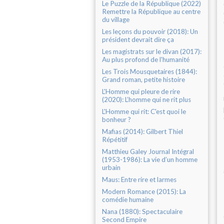
Le Puzzle de la République (2022)
Remettre la République au centre
du village
Les leçons du pouvoir (2018): Un
président devrait dire ça
Les magistrats sur le divan (2017):
Au plus profond de l'humanité
Les Trois Mousquetaires (1844):
Grand roman, petite histoire
L'Homme qui pleure de rire
(2020): L’homme qui ne rit plus
L'Homme qui rit: C'est quoi le
bonheur ?
Mafias (2014): Gilbert Thiel
Répétitif
Matthieu Galey Journal Intégral
(1953-1986): La vie d’un homme
urbain
Maus: Entre rire et larmes
Modern Romance (2015): La
comédie humaine
Nana (1880): Spectaculaire
Second Empire