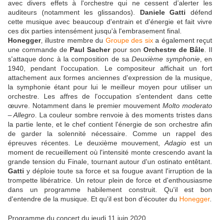
avec divers effets à l'orchestre qui ne cessent d’alerter les
auditeurs (notamment les glissandos).
Daniele Gatti
défend
cette musique avec beaucoup d'entrain et d'énergie et fait vivre
ces dix parties intensément jusqu'à l'embrasement final.
Honegger
, illustre membre du
Groupe des six
a également reçut
une commande de
Paul Sacher
pour son
Orchestre de Bâle
. Il
s'attaque donc à la composition de sa
Deuxième symphonie
, en
1940, pendant l'occupation. Le compositeur affichait un fort
attachement aux formes anciennes d'expression de la musique,
la symphonie étant pour lui le meilleur moyen pour utiliser un
orchestre. Les affres de l'occupation s'entendent dans cette
œuvre. Notamment dans le premier mouvement
Molto moderato
– Allegro
. La couleur sombre renvoie à des moments tristes dans
la partie lente, et le chef contient l'énergie de son orchestre afin
de garder la solennité nécessaire. Comme un rappel des
épreuves récentes. Le deuxième mouvement,
Adagio
est un
moment de recueillement où l'intensité monte crescendo avant la
grande tension du Finale, tournant autour d'un ostinato entêtant.
Gatti
y déploie toute sa force et sa fougue avant l'irruption de la
trompette libératrice. Un retour plein de force et d'enthousiasme
dans un programme habilement construit. Qu'il est bon
d'entendre de la musique. Et qu'il est bon d'écouter du
Honegger
.
Programme du concert du jeudi 11 juin 2020