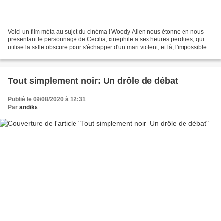
Voici un film méta au sujet du cinéma ! Woody Allen nous étonne en nous
présentant le personnage de Cecilia, cinéphile à ses heures perdues, qui
utilise la salle obscure pour s'échapper d'un mari violent, et là, l'impossible
se produit, le coup de foudre...
Tout simplement noir: Un drôle de débat
Publié le 09/08/2020 à 12:31
Par
andika