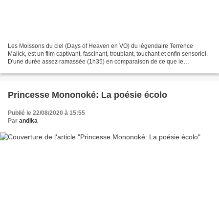
Les Moissons du ciel (Days of Heaven en VO) du légendaire Terrence
Malick, est un film captivant, fascinant, troublant, touchant et enfin sensoriel.
D'une durée assez ramassée (1h35) en comparaison de ce que le
réalisateur fera par la suite, ce dernier...
Princesse Mononoké: La poésie écolo
Publié le 22/08/2020 à 15:55
Par
andika