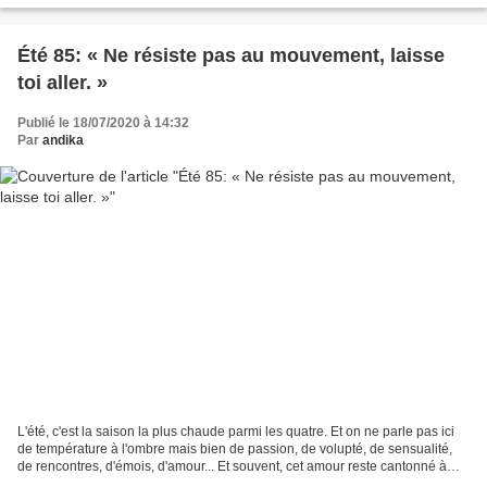
Été 85: « Ne résiste pas au mouvement, laisse
toi aller. »
Publié le 18/07/2020 à 14:32
Par
andika
L'été, c'est la saison la plus chaude parmi les quatre. Et on ne parle pas ici
de température à l'ombre mais bien de passion, de volupté, de sensualité,
de rencontres, d'émois, d'amour... Et souvent, cet amour reste cantonné à
l'été, justement. Car il...