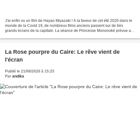
J'ai enfin vu un film de Hayao Miyazaki ! A la faveur de cet été 2020 dans le
monde de la Covid 19, de nombreux films anciens passent sur de très
grands écrans de la capitale. La séance de Princesse Mononoké prévue au
Max Linder devenait alors immanquable....
La Rose pourpre du Caire: Le rêve vient de
l'écran
Publié le 21/08/2020 à 15:25
Par
andika