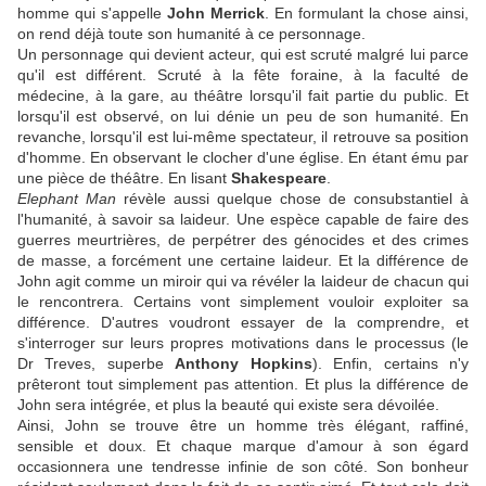
homme qui s'appelle
John Merrick
. En formulant la chose ainsi,
on rend déjà toute son humanité à ce personnage.
Un personnage qui devient acteur, qui est scruté malgré lui parce
qu'il est différent. Scruté à la fête foraine, à la faculté de
médecine, à la gare, au théâtre lorsqu'il fait partie du public. Et
lorsqu'il est observé, on lui dénie un peu de son humanité. En
revanche, lorsqu'il est lui-même spectateur, il retrouve sa position
d'homme. En observant le clocher d'une église. En étant ému par
une pièce de théâtre. En lisant
Shakespeare
.
Elephant Man
révèle aussi quelque chose de consubstantiel à
l'humanité, à savoir sa laideur. Une espèce capable de faire des
guerres meurtrières, de perpétrer des génocides et des crimes
de masse, a forcément une certaine laideur. Et la différence de
John agit comme un miroir qui va révéler la laideur de chacun qui
le rencontrera. Certains vont simplement vouloir exploiter sa
différence. D'autres voudront essayer de la comprendre, et
s'interroger sur leurs propres motivations dans le processus (le
Dr Treves, superbe
Anthony Hopkins
). Enfin, certains n'y
prêteront tout simplement pas attention. Et plus la différence de
John sera intégrée, et plus la beauté qui existe sera dévoilée.
Ainsi, John se trouve être un homme très élégant, raffiné,
sensible et doux. Et chaque marque d'amour à son égard
occasionnera une tendresse infinie de son côté. Son bonheur