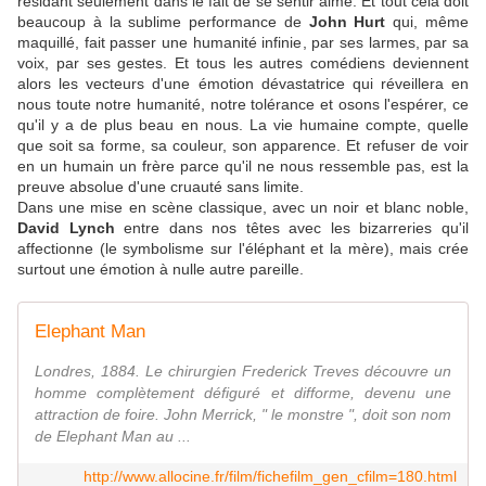
résidant seulement dans le fait de se sentir aimé. Et tout cela doit
beaucoup à la sublime performance de
John Hurt
qui, même
maquillé, fait passer une humanité infinie, par ses larmes, par sa
voix, par ses gestes. Et tous les autres comédiens deviennent
alors les vecteurs d'une émotion dévastatrice qui réveillera en
nous toute notre humanité, notre tolérance et osons l'espérer, ce
qu'il y a de plus beau en nous. La vie humaine compte, quelle
que soit sa forme, sa couleur, son apparence. Et refuser de voir
en un humain un frère parce qu'il ne nous ressemble pas, est la
preuve absolue d'une cruauté sans limite.
Dans une mise en scène classique, avec un noir et blanc noble,
David Lynch
entre dans nos têtes avec les bizarreries qu'il
affectionne (le symbolisme sur l'éléphant et la mère), mais crée
surtout une émotion à nulle autre pareille.
Elephant Man
Londres, 1884. Le chirurgien Frederick Treves découvre un
homme complètement défiguré et difforme, devenu une
attraction de foire. John Merrick, " le monstre ", doit son nom
de Elephant Man au ...
http://www.allocine.fr/film/fichefilm_gen_cfilm=180.html