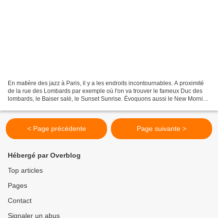
En matière des jazz à Paris, il y a les endroits incontournables. A proximité
de la rue des Lombards par exemple où l'on va trouver le fameux Duc des
lombards, le Baiser salé, le Sunset Sunrise. Évoquons aussi le New Morning
avec ses sons un peu plus...
< Page précédente
Page suivante >
Hébergé par Overblog
Top articles
Pages
Contact
Signaler un abus