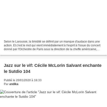
Selon le Larousse, la timidité se définit par un manque d'audace dans une
action. Et c'est le mot qui vient immédiatement à l'esprit à l'issue du concert
donné par l'Orchestre de Paris sous la direction de la cheffe américaine,
Karina Canellakis, ce jeudi...
Jazz sur le vif: Cécile McLorin Salvant enchante
le Sutdio 104
Publié le 20/01/2020 à 16:33
Par
andika