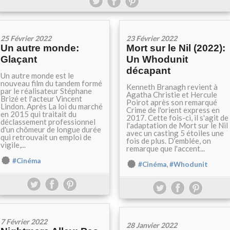
25 Février 2022
23 Février 2022
Un autre monde:
Mort sur le Nil (2022):
Glaçant
Un Whodunit
décapant
Un autre monde est le
nouveau film du tandem formé
Kenneth Branagh revient à
par le réalisateur Stéphane
Agatha Christie et Hercule
Brizé et l'acteur Vincent
Poirot après son remarqué
Lindon. Après La loi du marché
Crime de l'orient express en
en 2015 qui traitait du
2017. Cette fois-ci, il s'agit de
déclassement professionnel
l'adaptation de Mort sur le Nil
d'un chômeur de longue durée
avec un casting 5 étoiles une
qui retrouvait un emploi de
fois de plus. D’emblée, on
vigile,...
remarque que l'accent...
#Cinéma
,
#Cinéma
#Whodunit
7 Février 2022
28 Janvier 2022