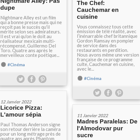
Nightmare Alley: Pas
The Chef:
dupe
Cauchemar en
cuisine
Nightmare Alley est un film
qui a bonne presse mais qui ne
Vous connaissez tous cette
reçoit pas le succès qu'il
émission de télé réalité, avec
mérite selon ses admirateurs.
l’inénarrable chef britannique
Il est vrai qu'on le doit au
Gordon Ramsay en pompier
réalisateur mexicain multi-
de service dans des
récompensé, Guillermo Del
restaurants en perdition.
Toro. Quatre ans après le
Nous avons même une version
merveilleux conte poétique...
française de ce programme
culte, Cauchemar en cuisine,
#Cinéma
avec le...
#Cinéma
12 Janvier 2022
Licorice Pizza:
L'amour sépia
11 Janvier 2022
Madres Paralelas: De
Paul Thomas Anderson signe
l'Almodovar pur
son retour derrière la caméra
pour un long métrage près de
sucre
quatre ans après Phantom