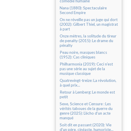
comédie humaine
Nana (1880): Spectaculaire
Second Empire
On ne réveille pas un juge qui dort
(2002): Gilbert Thiel, un magistrat
à part
Onze mètres, la solitude du tireur
de penalty (2015): Le drame du
pénalty
Peau noire, masques blancs
(1952): Cas cliniques
Philharmonia (2019): Ceci n'est
pas une série au sujet de la
musique classique
Quatrevingt-treize: La révolution,
à quel prix...
Retour à Lemberg: Le monde est
petit
Sexe, Science et Censure : Les
vérités taboues de la guerre du
genre (2025): L'écho d'un acte
manqué
Soit dit en passant (2020): Vie
d'un père, cinéaste, humoriste...