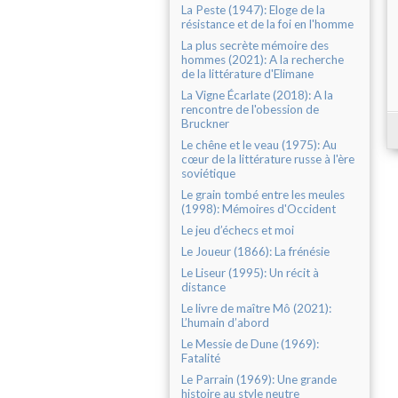
La Peste (1947): Eloge de la
résistance et de la foi en l'homme
La plus secrète mémoire des
hommes (2021): A la recherche
de la littérature d'Elimane
La Vigne Écarlate (2018): A la
rencontre de l'obession de
Bruckner
Le chêne et le veau (1975): Au
cœur de la littérature russe à l'ère
soviétique
Le grain tombé entre les meules
(1998): Mémoires d'Occident
Le jeu d’échecs et moi
Le Joueur (1866): La frénésie
Le Liseur (1995): Un récit à
distance
Le livre de maître Mô (2021):
L’humain d’abord
Le Messie de Dune (1969):
Fatalité
Le Parrain (1969): Une grande
histoire au style neutre