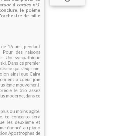
tuor à cordes n°1
,
conclure, le poème
l'orchestre de mille
 de 16 ans, pendant
. Pour des raisons
us. Une sympathique
vski. Dans ce premier
tisme qui s'exprime,
iolon ainsi que
Calra
donnent à coeur joie
 deuxième mouvement,
récie le trio assez
plus moderne, dans ce
plus ou moins agité.
e, ce concerto sera
que les deuxième et
hème énoncé au piano
ssion Apostrophes de