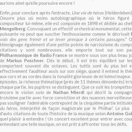
aurions aimé qu'elle poursuive encore !
Enfin, pour conclure après l'entracte,
Une vie de héros
(Heldenleben)
Oeuvre plus où moins autobiographique où le héros figuré 
compositeur lui-même, elle est composée en 1898 et dédiée au che
Mengelberg
. Convoquant un effectif orchestral monumental, cette
puissante ne peut que susciter l'enthousiasme comme le décrivait
vois des gens frémir et se lever presque à certains passages.
" O
témoignage également d'une petite pointe de narcissisme du compo
citations y sont nombreuses, elle emporte tout sur son pas
Philharmonique de Radio France
se montre sous son plus beau jo
de
Markus Poschner
. Dès le début, il est très équilibré sur l
comportent souvent dix octaves. Les tuttis sont du plus bel e
effectivement l'auditeur assis sur son siège, quand il entend le t
aux cors et au cordes dans la tonalité glorieuse de mi bémol majeur.
épisodes, la richesse thématique (près de 11 thèmes dénombrés) irrig
chaque partie, les pupitres se distinguent. Que ce soit les trompettes
encore le violon solo de
Nathan Mierdl
qui décrit la compagn
troisième partie avec force conviction et des nuances merveilleuse
pas souligner l'admirable contrepoint de la cinquième partie intitul
du héros
, interprété de façon magistrale par le Philhar'. Le plu
d'auto citations de toute l'histoire de la musique selon
Antoine Go
quel plaisir à entendre ! Un concert excellent pour entrer avec cou
entendant une telle musique, on est prêt à affronter tous les défis.