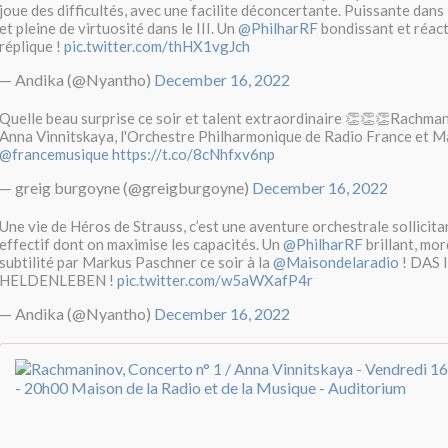
joue des difficultés, avec une facilite déconcertante. Puissante dans le
et pleine de virtuosité dans le III. Un
@PhilharRF
bondissant et réacti
réplique !
pic.twitter.com/thHX1vgJch
— Andika (@Nyantho)
December 16, 2022
Quelle beau surprise ce soir et talent extraordinaire 👏👏👏Rachman
Anna Vinnitskaya, l'Orchestre Philharmonique de Radio France et M
@francemusique
https://t.co/8cNhfxv6np
— greig burgoyne (@greigburgoyne)
December 16, 2022
Une vie de Héros de Strauss, c’est une aventure orchestrale sollicita
effectif dont on maximise les capacités. Un
@PhilharRF
brillant, mor
subtilité par Markus Paschner ce soir à la
@Maisondelaradio
! DAS 
HELDENLEBEN !
pic.twitter.com/w5aWXafP4r
— Andika (@Nyantho)
December 16, 2022