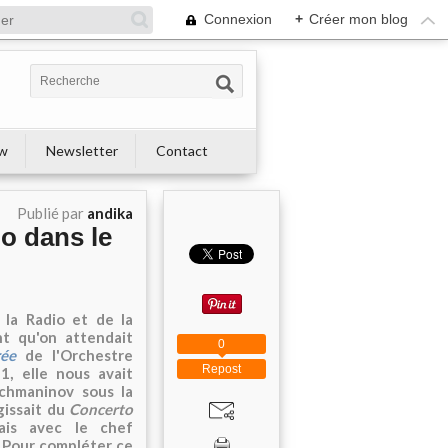
Connexion
+
Créer mon blog
ew
Newsletter
Contact
Publié par
andika
o dans le
 la Radio et de la
t qu'on attendait
0
rée
de l'Orchestre
Repost
1, elle nous avait
hmaninov sous la
gissait du
Concerto
ais avec le chef
 Pour compléter ce