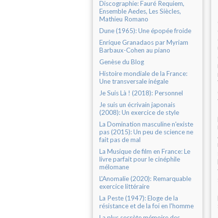
Discographie: Fauré Requiem,
Ensemble Aedes, Les Siècles,
Mathieu Romano
Dune (1965): Une épopée froide
Enrique Granadaos par Myriam
Barbaux-Cohen au piano
Genèse du Blog
Histoire mondiale de la France:
Une transversale inégale
Je Suis Là ! (2018): Personnel
Je suis un écrivain japonais
(2008): Un exercice de style
La Domination masculine n'existe
pas (2015): Un peu de science ne
fait pas de mal
La Musique de film en France: Le
livre parfait pour le cinéphile
mélomane
L'Anomalie (2020): Remarquable
exercice littéraire
La Peste (1947): Eloge de la
résistance et de la foi en l'homme
La plus secrète mémoire des