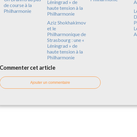
de course à la
Philharmonie
L
D
Aziz Shokhakimov
P
et le
L
Philharmonique de
A
Strasbourg : une «
Léningrad » de
haute tension à la
Philharmonie
Commenter cet article
Ajouter un commentaire