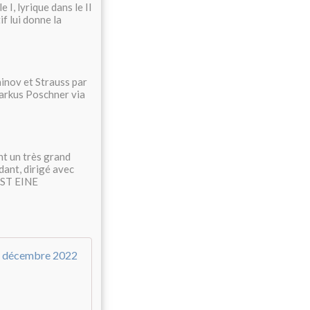
 I, lyrique dans le II
f lui donne la
inov et Strauss par
arkus Poschner via
nt un très grand
dant, dirigé avec
IST EINE
Rachmaninov, Concerto n° 1 / Anna Vinni
L
e
P