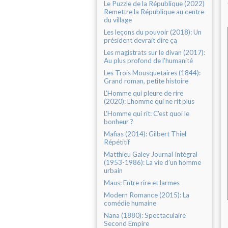
Le Puzzle de la République (2022)
Remettre la République au centre
du village
Les leçons du pouvoir (2018): Un
président devrait dire ça
Les magistrats sur le divan (2017):
Au plus profond de l'humanité
Les Trois Mousquetaires (1844):
Grand roman, petite histoire
L'Homme qui pleure de rire
(2020): L’homme qui ne rit plus
L'Homme qui rit: C'est quoi le
bonheur ?
Mafias (2014): Gilbert Thiel
Répétitif
Matthieu Galey Journal Intégral
(1953-1986): La vie d’un homme
urbain
Maus: Entre rire et larmes
Modern Romance (2015): La
comédie humaine
Nana (1880): Spectaculaire
Second Empire