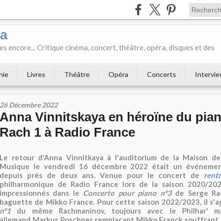
ka
es encore... Critique cinéma, concert, théâtre, opéra, disques et des
hie
Livres
Théâtre
Opéra
Concerts
Intervi
26 Décembre 2022
Anna Vinnitskaya en héroïne du pian
Rach 1 à Radio France
Le retour d'Anna Vinnitkaya à l'auditorium de la Maison de
Musique le vendredi 16 décembre 2022 était un événemen
depuis près de deux ans. Venue pour le concert de
rent
philharmonique de Radio France lors de la saison 2020/202
impressionnés dans le
Concerto pour piano n°3
de Serge Rac
baguette de Mikko France. Pour cette saison 2022/2023, il s'a
n°1
du même Rachmaninov, toujours avec le Philhar' m
allemand Markus Poschner remplaçant Mikko Franck souffrant.