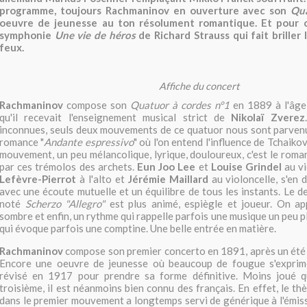
programme, toujours Rachmaninov en ouverture avec son
Qua
oeuvre de jeunesse au ton résolument romantique. Et pour 
symphonie
Une vie de héros
de Richard Strauss qui fait briller 
feux.
Affiche du concert
Rachmaninov
compose son
Quatuor à cordes n°1
en 1889 à l'âge
qu'il recevait l'enseignement musical strict de
Nikolaï Zverez
inconnues, seuls deux mouvements de ce quatuor nous sont parven
romance "
Andante espressivo
" où l'on entend l'influence de Tchaiko
mouvement, un peu mélancolique, lyrique, douloureux, c'est le roman
par ces trémolos des archets.
Eun Joo
Lee
et
Louise Grindel
au v
Lefèvre-Pierrot
à l'alto et
Jérémie Maillard
au violoncelle, s'en 
avec une écoute mutuelle et un équilibre de tous les instants. Le
noté
Scherzo "Allegro"
est plus animé, espiègle et joueur. On app
sombre et enfin, un rythme qui rappelle parfois une musique un peu 
qui évoque parfois une comptine. Une belle entrée en matière.
Rachmaninov
compose son premier concerto en 1891, après un été 
Encore une oeuvre de jeunesse où beaucoup de fougue s'exprim
révisé en 1917 pour prendre sa forme définitive. Moins joué 
troisième, il est néanmoins bien connu des français. En effet, le t
dans le premier mouvement a longtemps servi de générique à l'émi