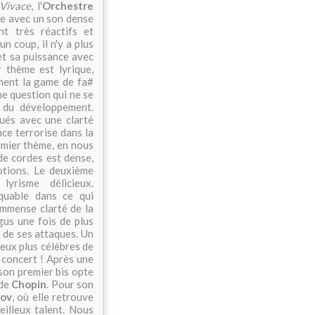
Vivace
, l'
Orchestre
re avec un son dense
nt très réactifs et
n coup, il n'y a plus
 et sa puissance avec
 thème est lyrique,
ment la game de fa#
ne question qui ne se
s du développement.
oués avec une clarté
nce terrorise dans la
emier thème, en nous
de cordes est dense,
otions. Le deuxième
yrisme délicieux.
quable dans ce qui
'immense clarté de la
gus une fois de plus
e de ses attaques. Un
eux plus célèbres de
u concert ! Après une
son premier bis opte
 de
Chopin
. Pour son
ov
, où elle retrouve
eilleux talent. Nous