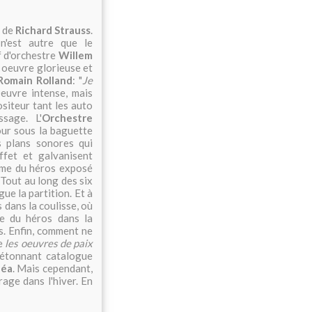
 de
Richard Strauss
.
n'est autre que le
f d'orchestre
Willem
 oeuvre glorieuse et
Romain Rolland
: "
Je
euvre intense, mais
siteur tant les auto
sage. L'
Orchestre
ur sous la baguette
es plans sonores qui
ffet et galvanisent
hème du héros exposé
 Tout au long des six
ue la partition. Et à
 dans la coulisse, où
e du héros dans la
s. Enfin, comment ne
ée
les oeuvres de paix
s étonnant catalogue
léa
. Mais cependant,
rage dans l'hiver. En