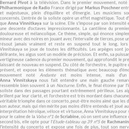
Bernard Pivot
à la télévision. Dans le premier mouvement, noté
Philharmonique de Radio
France dirigé par
Markus Poschner
ent
et majestueux, plein d'équilibre et d'énergie. Les musiciens so
concernés. L'entrée de la soliste opère un effet magnétique. Tout d'u
que
Anna Vinnitkaya
sur la scène. Elle s'impose par son intensité
une descente d'octaves impressionnante. La cantilène du premier
douloureuse et mélancolique. Ce thème, simple, qui énonce simple
mineur avec des noires en jouant avec l'intervalle de tierces, pose u
résout jamais vraiment et reste en suspend tout le long, lor
Vinnitskaya se joue de toutes les difficultés. Les arpèges sont j
délirante, les aigus sont un modèle de précision. Et enfin, sa puissa
vertigineuse cadence du premier mouvement, qui approfondit le pr
laissant de nouveau en suspend. Du côté de l'orchestre, le pupitre 
présent, et expose les éléments thématique avec beaucoup d'ém
mouvement noté
Andante
est moins intense, mais d'un l
Anna Vinnitskaya
nous fait entendre une main gauche remar
ressemble bien souvent à un
Nocturne
. Enfin, le final étonne par l
soliste dans des passages pourtant extrêmement périlleux. Les ai
brillent par leur clarté, et l'orchestre est très mordant dans chacun
véritable triomphe dans ce concerto, peut-être moins aimé que les d
son auteur, mais qui n'en mérite pas moins d'être entendu et joué a
interprétation héroïque, véloce et virtuose, Anna Vinnitskaya pour 
pour le calme de la
Valse n°1
de
Scriabine
, où on sent une influence
second bis, elle opte pour l'
Etude-tableau op 39 n°5
de
Rachmanin
l'intensité du concerto et expose une fois de plus, tout son merv