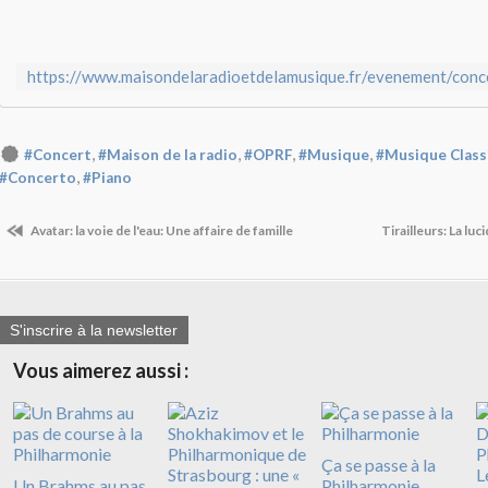
,
,
,
,
#Concert
#Maison de la radio
#OPRF
#Musique
#Musique Class
,
#Concerto
#Piano
Avatar: la voie de l'eau: Une affaire de famille
Tirailleurs: La luc
S'inscrire à la newsletter
Vous aimerez aussi :
Ça se passe à la
Un Brahms au pas
Philharmonie