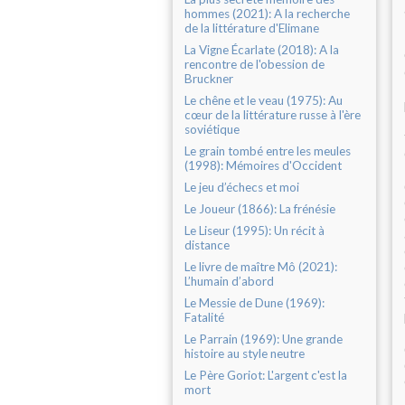
hommes (2021): A la recherche
de la littérature d'Elimane
La Vigne Écarlate (2018): A la
rencontre de l'obession de
Bruckner
Le chêne et le veau (1975): Au
cœur de la littérature russe à l'ère
soviétique
Le grain tombé entre les meules
(1998): Mémoires d'Occident
Le jeu d’échecs et moi
Le Joueur (1866): La frénésie
Le Liseur (1995): Un récit à
distance
Le livre de maître Mô (2021):
L’humain d’abord
Le Messie de Dune (1969):
Fatalité
Le Parrain (1969): Une grande
histoire au style neutre
Le Père Goriot: L'argent c'est la
mort