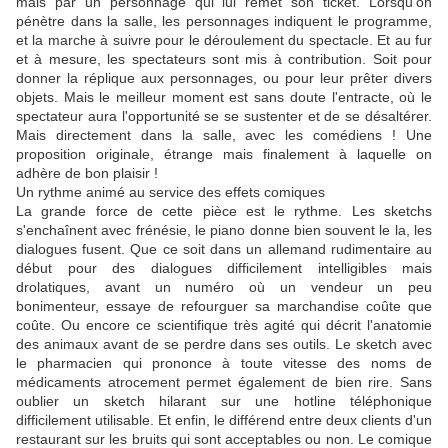
mais par un personnage qui lui remet son ticket. Lorsqu'on
pénètre dans la salle, les personnages indiquent le programme,
et la marche à suivre pour le déroulement du spectacle. Et au fur
et à mesure, les spectateurs sont mis à contribution. Soit pour
donner la réplique aux personnages, ou pour leur prêter divers
objets. Mais le meilleur moment est sans doute l'entracte, où le
spectateur aura l'opportunité se se sustenter et de se désaltérer.
Mais directement dans la salle, avec les comédiens ! Une
proposition originale, étrange mais finalement à laquelle on
adhère de bon plaisir !
Un rythme animé au service des effets comiques
La grande force de cette pièce est le rythme. Les sketchs
s'enchaînent avec frénésie, le piano donne bien souvent le la, les
dialogues fusent. Que ce soit dans un allemand rudimentaire au
début pour des dialogues difficilement intelligibles mais
drolatiques, avant un numéro où un vendeur un peu
bonimenteur, essaye de refourguer sa marchandise coûte que
coûte. Ou encore ce scientifique très agité qui décrit l'anatomie
des animaux avant de se perdre dans ses outils. Le sketch avec
le pharmacien qui prononce à toute vitesse des noms de
médicaments atrocement permet également de bien rire. Sans
oublier un sketch hilarant sur une hotline téléphonique
difficilement utilisable. Et enfin, le différend entre deux clients d'un
restaurant sur les bruits qui sont acceptables ou non. Le comique