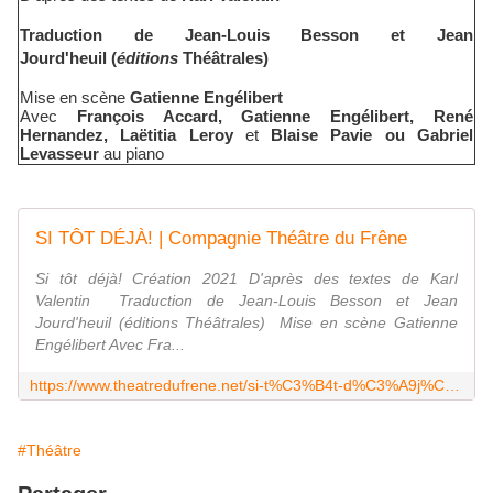
Traduction de
Jean-Louis Besson
et
Jean
Jourd'heuil
(
éditions
Théâtrales)
Mise en scène
Gatienne Engélibert
Avec
François Accard, Gatienne Engélibert, René
Hernandez, Laëtitia Leroy
et
Blaise Pavie ou Gabriel
Levasseur
au piano
SI TÔT DÉJÀ! | Compagnie Théâtre du Frêne
Si tôt déjà! Création 2021 D'après des textes de Karl
Valentin ​ Traduction de Jean-Louis Besson et Jean
Jourd'heuil (éditions Théâtrales) ​ Mise en scène Gatienne
Engélibert Avec Fra...
https://www.theatredufrene.net/si-t%C3%B4t-d%C3%A9j%C3%A0
#Théâtre