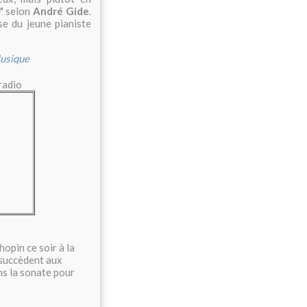
" selon
André Gide
.
ise du jeune pianiste
usique
radio
pin ce soir à la
e succèdent aux
ns la sonate pour