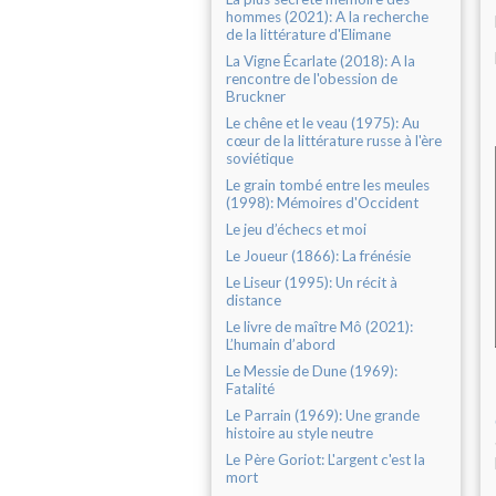
hommes (2021): A la recherche
de la littérature d'Elimane
La Vigne Écarlate (2018): A la
rencontre de l'obession de
Bruckner
Le chêne et le veau (1975): Au
cœur de la littérature russe à l'ère
soviétique
Le grain tombé entre les meules
(1998): Mémoires d'Occident
Le jeu d’échecs et moi
Le Joueur (1866): La frénésie
Le Liseur (1995): Un récit à
distance
Le livre de maître Mô (2021):
L’humain d’abord
Le Messie de Dune (1969):
Fatalité
Le Parrain (1969): Une grande
histoire au style neutre
Le Père Goriot: L'argent c'est la
mort