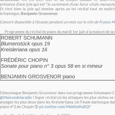
présence d'une joie qui est "
le sentiment d'une force vitale menacée
Et c'est bien la joie qui domine après un tel récital tout en maîtr
britannique,
Benjamin Grosvenor
.
Concert disponible à l'écoute pendant un mois sur le site de
France M
Programme du récital de piano du mardi 1er juin à la maison de la 
ROBERT SCHUMANN
Blumenstück opus 19
Kreisleriana opus 16
FRÉDÉRIC CHOPIN
Sonate pour piano n° 3 opus 58 en si mineur
BENJAMIN GROSVENOR
piano
Démoniaque Benjamin Grosvenor dans son programme Schumann/Cho
@Maisondelaradio
! Super récital où les attaques les plus sèches s
arpèges les plus doux dans les Kreislerliana. Un Finale dantesque da
piano n°3 de Chopin 😍
pic.twitter.com/Meb0wKs8QY