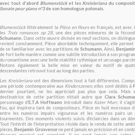
avec tout d'abord
Blumenstück
et les
Kreisleriana
du composite
Sonate pour piano n°3
de son homologue polonais.
Blumenstück
littéralement la
Pièce en fleurs
en français, est avec
l
les
Trois romances op 28
, une des pièces mineures de la féco
Schumann
. Dans cette œuvre divisée en neuf sections, on distingue
revient constamment. Pièce abordable techniquement, elle permet 
de se familiariser avec les partitions de
Schumann
. Ainsi,
Benjami
de fort belle manière comme une subtile introduction à son program
du romantisme avec une belle stabilité rythmique et un usage parcim
Notons également la belle mise en valeur du motif de quat
descendantes retrouvé tout au long des parties.
Les
Kreisleriana
ont des dimensions tout à fait différentes. Comp
une période contemporaine aux
Kinderszenen
, elles sont dédiés à
dernier pourtant, ne les appréciait pas plus que cela. Mais e
destinatrice de cette partition n'était autre que
Clara Schuma
personnage d'
E.T.A Hoffmann
introduit dans
Kater Murr
, il s'ag
fou, qui inspirera tant de compositeurs. Pièce en huit morceaux dis
entre les numéros impairs vigoureux et les numéros pairs un 
tourmentés. Des moments violents suivis d'éclaircies dans un dé
Tout l'intérêt de l'interprétation réside dans le rendu de cette amb
pièces,
Benjamin Grosvenor
ne perd jamais en précision et en contr
discours musical est constant. Il ne perd jamais son calme