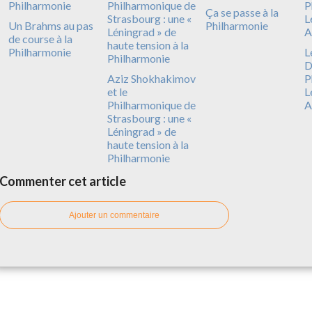
Ça se passe à la
Un Brahms au pas
Philharmonie
de course à la
Philharmonie
L
D
Aziz Shokhakimov
P
et le
L
Philharmonique de
A
Strasbourg : une «
Léningrad » de
haute tension à la
Philharmonie
Commenter cet article
Ajouter un commentaire