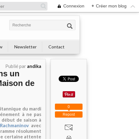
Connexion
+
Créer mon blog
ew
Newsletter
Contact
Publié par
andika
ns un
aison de
0
ritannique du mardi
événement à ne pas
Repost
 début de saison à
Rachmaninov
avec
rogramme résolument
ne certaine attente