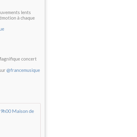
ouvements lents
d'émotion à chaque
ue
agnifique concert
 sur
@francemusique
Récital de piano, Benjamin Grosvenor - M
→
C
O