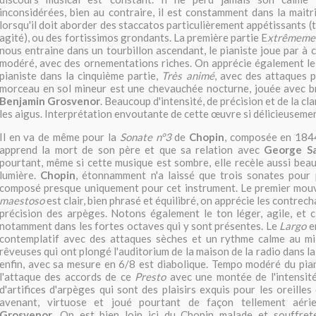
inconsidérées, bien au contraire, il est constamment dans la maitr
lorsqu'il doit aborder des staccatos particulièrement appétissants (t
agité), ou des fortissimos grondants. La première partie E
xtrêmemen
nous entraine dans un tourbillon ascendant, le pianiste joue par à
modéré, avec des ornementations riches. On apprécie également le
pianiste dans la cinquième partie,
Très animé
, avec des attaques p
morceau en sol mineur est une chevauchée nocturne, jouée avec br
Benjamin Grosvenor
. Beaucoup d'intensité, de précision et de la c
les aigus. Interprétation envoutante de cette œuvre si délicieuseme
Il en va de même pour la
Sonate n°3
de
Chopin
, composée en 1844
apprend la mort de son père et que sa relation avec
George S
pourtant, même si cette musique est sombre, elle recèle aussi bea
lumière.
Chopin
, étonnamment n'a laissé que trois sonates pour p
composé presque uniquement pour cet instrument. Le premier mo
maestoso
est clair, bien phrasé et équilibré, on apprécie les contrech
précision des arpèges. Notons également le ton léger, agile, et c
notamment dans les fortes octaves qui y sont présentes. Le
Largo
e
contemplatif avec des attaques sèches et un rythme calme au mi
rêveuses qui ont plongé l'auditorium de la maison de la radio dans la
enfin, avec sa mesure en 6/8 est diabolique. Tempo modéré du pian
l'attaque des accords de ce
Presto
avec une montée de l'intensit
d'artifices d'arpèges qui sont des plaisirs exquis pour les oreill
avenant, virtuose et joué pourtant de façon tellement aér
Grosvenor
. On est bien loin ici du Chopin malade et souffret