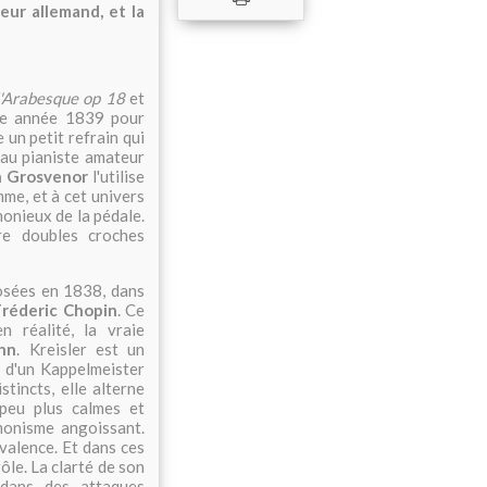
ur allemand, et la
'Arabesque op 18
et
nde année 1839 pour
 un petit refrain qui
au pianiste amateur
n Grosvenor
l'utilise
me, et à cet univers
onieux de la pédale.
re doubles croches
osées en 1838, dans
Fréderic Chopin
. Ce
n réalité, la vraie
nn
. Kreisler est un
it d'un Kappelmeister
tincts, elle alterne
peu plus calmes et
monisme angoissant.
ivalence. Et dans ces
ôle. La clarté de son
 dans des attaques