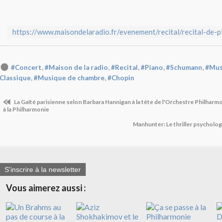
,
,
,
,
,
#Concert
#Maison de la radio
#Recital
#Piano
#Schumann
#Mus
,
,
Classique
#Musique de chambre
#Chopin
La Gaîté parisienne selon Barbara Hannigan à la tête de l'Orchestre Philhar
à la Philharmonie
Manhunter: Le thriller psycholo
S'inscrire à la newsletter
Vous aimerez aussi :