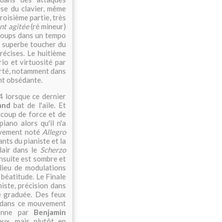
ise du clavier, même
roisième partie, très
t agitée
(ré mineur)
 coups dans un tempo
 superbe toucher du
récises. Le huitième
io et virtuosité par
larté, notamment dans
nt obsédante.
 lorsque ce dernier
and
bat de l'aile. Et
ucoup de force et de
iano alors qu'il n'a
uvement noté
Allegro
ants du pianiste et la
lair dans le
Scherzo
nsuite est sombre et
lieu de modulations
 béatitude. Le Finale
iste, précision dans
é graduée. Des feux
es dans ce mouvement
ienne par
Benjamin
eux, mais plutôt en