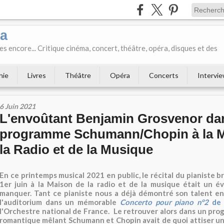
ka
es encore... Critique cinéma, concert, théâtre, opéra, disques et des
hie
Livres
Théâtre
Opéra
Concerts
Intervi
6 Juin 2021
L'envoûtant Benjamin Grosvenor da
programme Schumann/Chopin à la M
la Radio et de la Musique
En ce printemps musical 2021 en public, le récital du pianiste b
1er juin à la Maison de la radio et de la musique était un 
manquer. Tant ce pianiste nous a déjà démontré son talent en
l'auditorium dans un mémorable
Concerto pour piano n°2
de 
l'Orchestre national de France. Le retrouver alors dans un p
romantique mêlant Schumann et Chopin avait de quoi attiser u