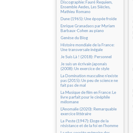
Discographie: Fauré Requiem,
Ensemble Aedes, Les Siècles,
Mathieu Romano
Dune (1965): Une épopée froide
Enrique Granadaos par Myriam
Barbaux-Cohen au piano
Genèse du Blog
Histoire mondiale de la France:
Une transversale inégale
Je Suis Là ! (2018): Personnel
Je suis un écrivain japonais
(2008): Un exercice de style
La Domination masculine n'existe
pas (2015): Un peu de science ne
fait pas de mal
La Musique de film en France: Le
livre parfait pour le cinéphile
mélomane
L'Anomalie (2020): Remarquable
exercice littéraire
La Peste (1947): Eloge de la
résistance et de la foi en l'homme
La plus secrète mémoire des