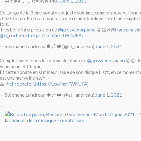
— Andika 💉💉 (@Nyantho)
June 1, 2021
Ce Largo de la 3eme sonate est juste sublime, comme souvent les m
chez Chopin. En tout cas moi ça me remue, bouleverse et me rempli 
fois.
Très belle interprétation de
@grosvenorpiano
🤩👏🎶
@francemusiq
@cl_rochefort
https://t.co/mxrfWNUFAj
— Stéphane Landreau 🍁🎶❤️ (@st_landreau)
June 1, 2021
Complètement sous le charme du piano de
@grosvenorpiano
😍😍. M
Schumann et Chopin.
Et cette sonate en si mineur issue de son disque Liszt, en ce moment
est une merveille 🤩🎶✨
🙏
@cl_rochefort
https://t.co/mxrfWNUFAj
— Stéphane Landreau 🍁🎶❤️ (@st_landreau)
June 1, 2021