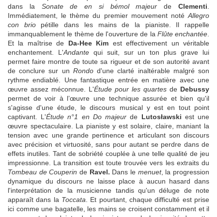
dans la
Sonate de en si bémol majeur
de
Clementi
.
Immédiatement, le thème du premier mouvement noté
Allegro
con brio
pétille dans les mains de la pianiste. Il rappelle
immanquablement le thème de l'ouverture de la
Flûte enchantée
.
Et la maîtrise de
Da-Hee Kim
est effectivement un véritable
enchantement. L'
Andante
qui suit, sur un ton plus grave lui
permet faire montre de toute sa rigueur et de son autorité avant
de conclure sur un
Rondo
d'une clarté inaltérable malgré son
rythme endiablé. Une fantastique entrée en matière avec une
œuvre assez méconnue. L'
Étude pour les quartes
de
Debussy
permet de voir à l’œuvre une technique assurée et bien qu'il
s'agisse d'une étude, le discours musical y est en tout point
captivant. L'
Étude n°1 en Do majeur
de
Lutosławski
est une
œuvre spectaculaire. La pianiste y est solaire, claire, maniant la
tension avec une grande pertinence et articulant son discours
avec précision et virtuosité, sans pour autant se perdre dans de
effets inutiles. Tant de sobriété couplée à une telle qualité de jeu
impressionne. La transition est toute trouvée vers les extraits du
Tombeau de Couperin
de
Ravel.
Dans le
menuet
, la progression
dynamique du discours ne laisse place à aucun hasard dans
l'interprétation de la musicienne tandis qu'un déluge de note
apparaît dans la
Toccata
. Et pourtant, chaque difficulté est prise
ici comme une bagatelle, les mains se croisent constamment et il