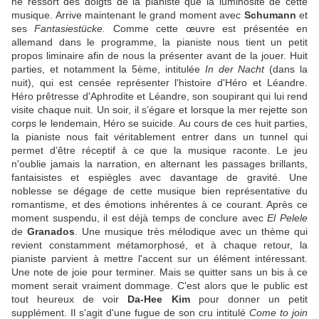
ne ressort des doigts de la pianiste que la luminosité de cette
musique. Arrive maintenant le grand moment avec
Schumann
et
ses
Fantasiestücke.
Comme cette œuvre est présentée en
allemand dans le programme, la pianiste nous tient un petit
propos liminaire afin de nous la présenter avant de la jouer. Huit
parties, et notamment la 5ème, intitulée
In der Nacht
(dans la
nuit), qui est censée représenter l'histoire d'Héro et Léandre.
Héro prêtresse d'Aphrodite et Léandre, son soupirant qui lui rend
visite chaque nuit. Un soir, il s’égare et lorsque la mer rejette son
corps le lendemain, Héro se suicide. Au cours de ces huit parties,
la pianiste nous fait véritablement entrer dans un tunnel qui
permet d’être réceptif à ce que la musique raconte. Le jeu
n'oublie jamais la narration, en alternant les passages brillants,
fantaisistes et espiègles avec davantage de gravité. Une
noblesse se dégage de cette musique bien représentative du
romantisme, et des émotions inhérentes à ce courant. Après ce
moment suspendu, il est déjà temps de conclure avec
El Pelele
de
Granados
. Une musique très mélodique avec un thème qui
revient constamment métamorphosé, et à chaque retour, la
pianiste parvient à mettre l'accent sur un élément intéressant.
Une note de joie pour terminer. Mais se quitter sans un bis à ce
moment serait vraiment dommage. C'est alors que le public est
tout heureux de voir
Da-Hee Kim
pour donner un petit
supplément. Il s'agit d'une fugue de son cru intitulé
Come to join