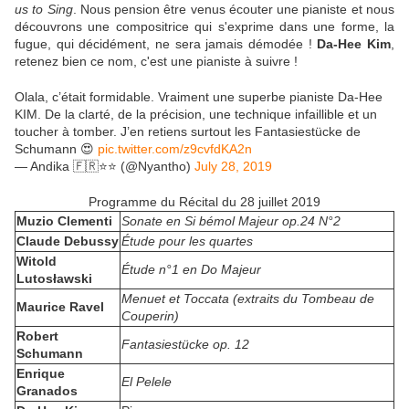
us to Sing
. Nous pension être venus écouter une pianiste et nous
découvrons une compositrice qui s'exprime dans une forme, la
fugue, qui décidément, ne sera jamais démodée !
Da-Hee Kim
,
retenez bien ce nom, c'est une pianiste à suivre !
Olala, c’était formidable. Vraiment une superbe pianiste Da-Hee
KIM. De la clarté, de la précision, une technique infaillible et un
toucher à tomber. J’en retiens surtout les Fantasiestücke de
Schumann 😍
pic.twitter.com/z9cvfdKA2n
— Andika 🇫🇷⭐️⭐️ (@Nyantho)
July 28, 2019
Programme du Récital du 28 juillet 2019
Muzio Clementi
Sonate en Si bémol Majeur op.24 N°2
Claude Debussy
Étude pour les quartes
Witold
Étude n°1 en Do Majeur
Lutosławski
Menuet et Toccata (extraits du Tombeau de
Maurice Ravel
Couperin)
Robert
Fantasiestücke op. 12
Schumann
Enrique
El Pelele
Granados