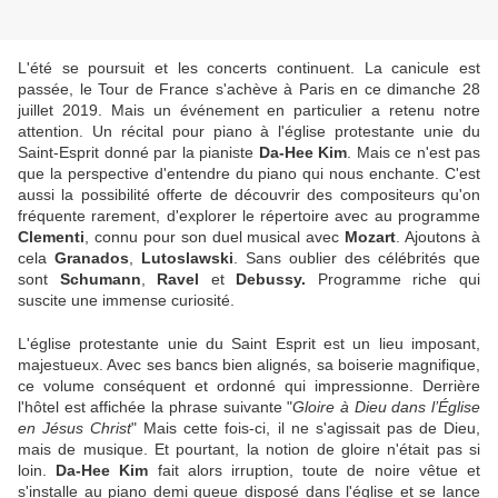
L'été se poursuit et les concerts continuent. La canicule est
passée, le Tour de France s'achève à Paris en ce dimanche 28
juillet 2019. Mais un événement en particulier a retenu notre
attention. Un récital pour piano à l'église protestante unie du
Saint-Esprit donné par la pianiste
Da-Hee Kim
. Mais ce n'est pas
que la perspective d'entendre du piano qui nous enchante. C'est
aussi la possibilité offerte de découvrir des compositeurs qu'on
fréquente rarement, d'explorer le répertoire avec au programme
Clementi
, connu pour son duel musical avec
Mozart
. Ajoutons à
cela
Granados
,
Lutoslawski
. Sans oublier des célébrités que
sont
Schumann
,
Ravel
et
Debussy.
Programme riche qui
suscite une immense curiosité.
L'église protestante unie du Saint Esprit est un lieu imposant,
majestueux. Avec ses bancs bien alignés, sa boiserie magnifique,
ce volume conséquent et ordonné qui impressionne. Derrière
l'hôtel est affichée la phrase suivante "
Gloire à Dieu dans l’Église
en Jésus Christ
" Mais cette fois-ci, il ne s'agissait pas de Dieu,
mais de musique. Et pourtant, la notion de gloire n'était pas si
loin.
Da-Hee Kim
fait alors irruption, toute de noire vêtue et
s'installe au piano demi queue disposé dans l'église et se lance