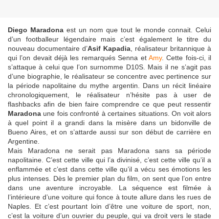
Diego Maradona
est un nom que tout le monde connait. Celui
d’un footballeur légendaire mais c’est également le titre du
nouveau documentaire d’
Asif Kapadia
, réalisateur britannique à
qui l’on devait déjà les remarqués Senna et
Amy
. Cette fois-ci, il
s’attaque à celui que l’on surnomme D10S. Mais il ne s’agit pas
d’une biographie, le réalisateur se concentre avec pertinence sur
la période napolitaine du mythe argentin. Dans un récit linéaire
chronologiquement, le réalisateur n’hésite pas à user de
flashbacks afin de bien faire comprendre ce que peut ressentir
Maradona
une fois confronté à certaines situations. On voit alors
à quel point il a grandi dans la misère dans un bidonville de
Bueno Aires, et on s’attarde aussi sur son début de carrière en
Argentine.
Mais Maradona ne serait pas Maradona sans sa période
napolitaine. C’est cette ville qui l’a divinisé, c’est cette ville qu’il a
enflammée et c’est dans cette ville qu’il a vécu ses émotions les
plus intenses. Dès le premier plan du film, on sent que l’on entre
dans une aventure incroyable. La séquence est filmée à
l’intérieure d’une voiture qui fonce à toute allure dans les rues de
Naples. Et c’est pourtant loin d’être une voiture de sport, non,
c’est la voiture d’un ouvrier du peuple, qui va droit vers le stade