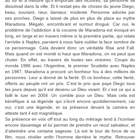
au fur et à mesure qu’il emportait des victoires, sa personne se
dissolvait dans la ville. Et il restait peu de choses du jeune Diego,
beau, souriant, rieur, danseur, modeste. Personne adorée par
ses proches. Diego a laissé de plus en plus de place au mythe
Maradona. Mégalo, encombrant et surtout drogué. Car oui, le
problème de l’addiction à la cocaïne de Maradona est évoqué en
long, en large et en travers même si la première partie, qui relate
l’arrivée à Naples, parvient à nous faire oublier la face sombre de
ce personnage. Cela devient donc un véritable Rise and Fall.
Mais quand on est monté si haut que Maradona, on ne peut que
chuter. En effet, au travers de toutes ses victoires. Coupe du
monde 1986 avec l’Argentine, le premier Scudetto avec Naples
en 1987, Maradona a procuré un bonheur fou à des millions de
personnes. Leur a donné de la fierté. Et ce bonheur, cette fierté,
offerts au peuple ont un prix. C’est le prix que paye Diego tous
les jours depuis qu’il est devenu un Dieu vivant. Et c’est ce qui a
failli le tuer en 2004. Un comble pour un Dieu. Mais cela est
bénéfique à sa légende qui s’écrit encore quotidiennement, car
oui, c’est une légende, et sa présence devant la caméra en
atteste tant il est magnétique.
Sa présence en voix off tout au long du métrage tend à l’iconiser
encore davantage et lui permet de prendre un recul salvateur, et
d’atteindre une certaine sagesse. Là est le tour de force de ce
film, nous révéler enfin l’homme derrière le mythe. Retrouver