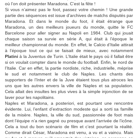
où l’on doit présenter Maradona. C’est la fête !
Si vous n’aimez pas le foot, passez votre chemin ! Une grande
partie des séquences est issue d’archives de matchs disputés par
Maradona. Et dans le monde du foot, il était étrange que
Maradona, un des meilleurs joueurs du monde, quitte le FC
Barcelone pour aller signer au Napoli en 1984. Club qui jouait
chaque saison sa survie en série A, qui était à l’époque le
meilleur championnat du monde. En effet, le Calcio d’Italie attirait
à l’époque tout ce qui se faisait de mieux, avec notamment
Platini
à la Juventus de Turin. L’Italie était le pays où il fallait être
si on voulait compter dans le monde du football. Enfin, le nord de
l’Italie. Car en effet, la partie nordiste, riche, industrielle, méprise
le sud et notamment le club de Naples. Les chants des
supporters de l’Inter et de la Juve étaient tous plus atroces les
uns que les autres envers la ville de Naples et sa population.
Cela allait des insultes les plus vives à la simple injonction de se
laver pour les napolitains.
Naples et Maradona, a posteriori, est pourtant une rencontre
évidente. Lui, l’enfant d’extraction modeste qui a sorti sa famille
de la misère. Naples, la ville du sud, passionnée de foot mais
dont l’équipe n’a rien gagné ou presque avant l’arrivée de l’icône.
Cela a tout du bon scénario de film et c’est pourtant la réalité.
Comme dirait César, Maradona est venu, a vu et a vaincu. Mais