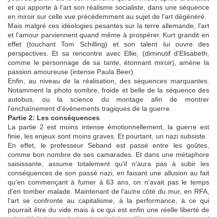
et qui apporte à l'art son réalisme socialiste, dans une séquence
en miroir sur celle vue précédemment au sujet de l'art dégénéré.
Mais malgré ces idéologies pesantes sur la terre allemande, l'art
et l'amour parviennent quand même à prospérer. Kurt grandit en
effet (touchant Tom Schilling) et son talent lui ouvre des
perspectives. Et sa rencontre avec Ellie, (diminutif d'Elisabeth,
comme le personnage de sa tante, étonnant miroir), amène la
passion amoureuse (intense Paula Beer).
Enfin, au niveau de la réalisation, des séquences marquantes.
Notamment la photo sombre, froide et belle de la séquence des
autobus, ou la science du montage afin de montrer
l'enchaînement d'événements tragiques de la guerre.
Partie 2: Les conséquences
La partie 2 est moins intense émotionnellement, la guerre est
finie, les enjeux sont moins graves. Et pourtant, un nazi subsiste.
En effet, le professeur Seband est passé entre les goûtes,
comme bon nombre de ses camarades. Et dans une métaphore
saisissante, assume totalement qu'il n'aura pas à subir les
conséquences de son passé nazi, en faisant une allusion au fait
qu'en commençant à fumer à 63 ans, on n'avait pas le temps
d'en tomber malade. Maintenant de l'autre côté du mur, en RFA,
l'art se confronte au capitalisme, à la performance, à ce qui
pourrait être du vide mais à ce qui est enfin une réelle liberté de