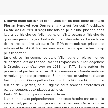
L’œuvre sans auteur
est le nouveau film du réalisateur allemand
Florian Henckel von Donnersmark
a qui l'on doit l'inoubliable
La vie des autres
. Il s'agit une fois de plus d'une plongée dans
la grande histoire de l'Allemagne, en s'intéressant à l'histoire de
quelques personnages dont notamment des artistes. Là où la vie
des autres se déroulait dans l'ex RDA et mettait aux prises des
artistes et la STASI, l’œuvre sans auteur a un spectre beaucoup
plus important.
En effet, ce film commence dans l'Allemagne en pleine montée
du nazisme lors de l'année 1937 et l'exposition sur l'art dégénéré
à Dresde, pour s'achever en 1966, en RFA. Sans oublier de
passer quelque temps en ex RDA communiste. Grande ambition
narrative, grandes promesses. Et on en récolte vraiment chaque
fruit un par un. On regrettera toutefois la distribution bizarre de ce
film en deux parties, ce qui signifie deux séances différentes et
par conséquent deux places à acheter.
Partie 1: Tout ce qui est vrai est beau
L'art a une place prépondérante dans cette histoire car on suit la
vie de Kurt, jeune garçon passionné de peinture. On le retrouve
pour la première fois dans une exposition sur l'art dégénéré en