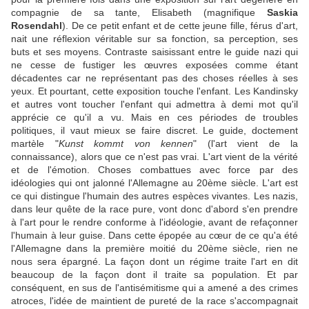
compagnie de sa tante, Elisabeth (magnifique
Saskia
Rosendahl
). De ce petit enfant et de cette jeune fille, férus d'art,
nait une réflexion véritable sur sa fonction, sa perception, ses
buts et ses moyens. Contraste saisissant entre le guide nazi qui
ne cesse de fustiger les œuvres exposées comme étant
décadentes car ne représentant pas des choses réelles à ses
yeux. Et pourtant, cette exposition touche l'enfant. Les Kandinsky
et autres vont toucher l'enfant qui admettra à demi mot qu'il
apprécie ce qu'il a vu. Mais en ces périodes de troubles
politiques, il vaut mieux se faire discret. Le guide, doctement
martèle "
Kunst kommt von kennen
" (l'art vient de la
connaissance), alors que ce n'est pas vrai. L'art vient de la vérité
et de l'émotion. Choses combattues avec force par des
idéologies qui ont jalonné l'Allemagne au 20ème siècle. L'art est
ce qui distingue l'humain des autres espèces vivantes. Les nazis,
dans leur quête de la race pure, vont donc d'abord s'en prendre
à l'art pour le rendre conforme à l'idéologie, avant de refaçonner
l'humain à leur guise. Dans cette épopée au cœur de ce qu'a été
l'Allemagne dans la première moitié du 20ème siècle, rien ne
nous sera épargné. La façon dont un régime traite l'art en dit
beaucoup de la façon dont il traite sa population. Et par
conséquent, en sus de l'antisémitisme qui a amené a des crimes
atroces, l'idée de maintient de pureté de la race s'accompagnait