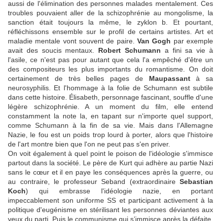
aussi de l'élimination des personnes malades mentalement. Ces
troubles pouvaient aller de la schizophrénie au mongolisme, la
sanction était toujours la même, le zyklon b. Et pourtant,
réfléchissons ensemble sur le profil de certains artistes. Art et
maladie mentale vont souvent de paire.
Van Gogh
par exemple
avait des soucis mentaux.
Robert Schumann
a fini sa vie à
l'asile, ce n'est pas pour autant que cela l'a empêché d'être un
des compositeurs les plus importants du romantisme. On doit
certainement de très belles pages de
Maupassant
à sa
neurosyphilis. Et l'hommage à la folie de Schumann est subtile
dans cette histoire. Élisabeth, personnage fascinant, souffle d'une
légère schizophrénie. A un moment du film, elle entend
constamment la note la, en tapant sur n'importe quel support,
comme Schumann à la fin de sa vie. Mais dans l'Allemagne
Nazie, le fou est un poids trop lourd à porter, alors que l'histoire
de l'art montre bien que l'on ne peut pas s'en priver.
On voit également à quel point le poison de l'idéologie s'immisce
partout dans la société. Le père de Kurt qui adhère au partie Nazi
sans le cœur et il en paye les conséquences après la guerre, ou
au contraire, le professeur Seband (extraordinaire
Sebastian
Koch
) qui embrasse l'idéologie nazie, en portant
impeccablement son uniforme SS et participant activement à la
politique d'eugénisme en stérilisant les personnes déviantes aux
yeux du parti. Puis le communisme qui s’immisce après la défaite,