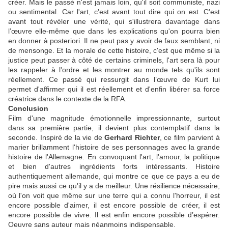
créer. Mais le passé n'est jamais loin, qu'il soit communiste, nazi
ou sentimental. Car l'art, c'est avant tout dire qui on est. C'est
avant tout révéler une vérité, qui s'illustrera davantage dans
l’œuvre elle-même que dans les explications qu'on pourra bien
en donner à posteriori. Il ne peut pas y avoir de faux semblant, ni
de mensonge. Et la morale de cette histoire, c'est que même si la
justice peut passer à côté de certains criminels, l'art sera là pour
les rappeler à l'ordre et les montrer au monde tels qu'ils sont
réellement. Ce passé qui ressurgit dans l’œuvre de Kurt lui
permet d'affirmer qui il est réellement et d'enfin libérer sa force
créatrice dans le contexte de la RFA.
Conclusion
Film d'une magnitude émotionnelle impressionnante, surtout
dans sa première partie, il devient plus contemplatif dans la
seconde. Inspiré de la vie de
Gerhard Richter
, ce film parvient à
marier brillamment l'histoire de ses personnages avec la grande
histoire de l'Allemagne. En convoquant l'art, l'amour, la politique
et bien d'autres ingrédients forts intéressants. Histoire
authentiquement allemande, qui montre ce que ce pays a eu de
pire mais aussi ce qu'il y a de meilleur. Une résilience nécessaire,
où l'on voit que même sur une terre qui a connu l'horreur, il est
encore possible d'aimer, il est encore possible de créer, il est
encore possible de vivre. Il est enfin encore possible d’espérer.
Oeuvre sans auteur mais néanmoins indispensable.