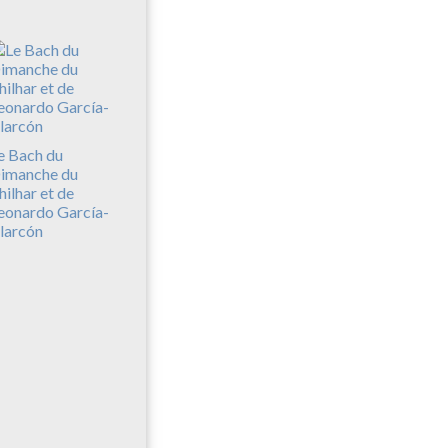
e Bach du
imanche du
hilhar et de
eonardo García-
larcón