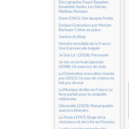
Discographie: Fauré Requiem,
Ensemble Aedes, Les Siècles,
Mathieu Romano
Dune (1965): Une épopée froide
Enrique Granadaos par Myriam
Barbaux-Cohen au piano
Genèse du Blog
Histoire mondiale de la France:
Une transversale inégale
Je Suis Là ! (2018): Personnel
Je suis un écrivain japonais
(2008): Un exercice de style
La Domination masculine n'existe
pas (2015): Un peu de science ne
fait pas de mal
La Musique de film en France: Le
livre parfait pour le cinéphile
mélomane
L'Anomalie (2020): Remarquable
exercice littéraire
La Peste (1947): Eloge de la
résistance et de la foi en l'homme
La plus secrète mémoire des