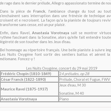
de rage dans le dernier prélude, Allegro appassionato termine de no
Dans la pièce de
Franck
, l'ambiance change du tout au tout
s'enchainent sans interruption dans une frénésie de technique av
croisent et e recroisent. La façon qu'a la pianiste de toujours revivi
transforme sans cesse, est un pur plaisir.
Enfin, dans Ravel,
Anastasia Vorotnaya
sait se montrer virtuo
rythme fascinant dans la Sonatine, alors qu'elle fait entendre toute
légèreté de son toucher dans les Jeux d'eau.
Bel hommage au répertoire français. Une belle pianiste à suivre imp
Les Nuits Oxygène font sortir des sentiers battus et aèrent la
mélomane. Foncez-y !
Les Nuits Oxygène, concert du 29 mai 2019
Frédéric Chopin (1810-1849)
2
4 préludes, op 28
César Franck (1822-1890)
Prélude, Choral et Fugue, FWV
Jeux d'eau, M 30
Maurice Ravel (1875-1937)
Sonatine, M 40
Anastasia Vorotnaya
Piano