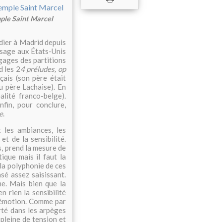
mple Saint Marcel
udier à Madrid depuis
ssage aux États-Unis
gages des partitions
d les 2
4 préludes, op
çais (son père était
u père Lachaise). En
alité franco-belge).
nfin, pour conclure,
e
.
 les ambiances, les
et de la sensibilité.
s, prend la mesure de
ique mais il faut la
 la polyphonie de ces
asé assez saisissant.
me. Mais bien que la
 rien la sensibilité
 émotion. Comme par
arté dans les arpèges
pleine de tension et