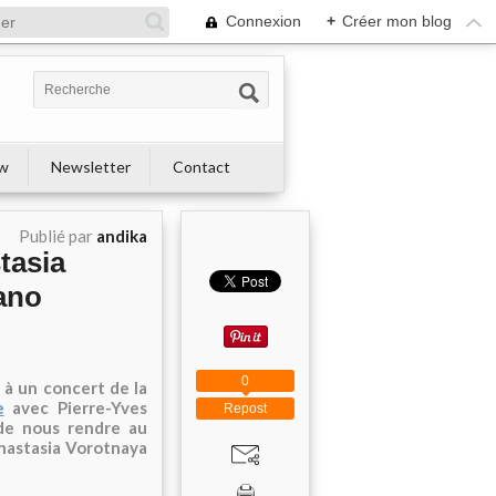
Connexion
+
Créer mon blog
ew
Newsletter
Contact
Publié par
andika
tasia
iano
0
 à un concert de la
e
avec Pierre-Yves
Repost
de nous rendre au
Anastasia Vorotnaya