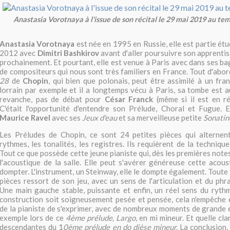
Anastasia Vorotnaya à l'issue de son récital le 29 mai 2019 au te
Anastasia Vorotnaya
est née en 1995 en Russie, elle est partie ét
2012 avec
Dimitri Bashkirov
avant d'aller poursuivre son apprenti
prochainement. Et pourtant, elle est venue à Paris avec dans ses ba
de compositeurs qui nous sont très familiers en France. Tout d'abor
28
de
Chopin
, qui bien que polonais, peut être assimilé à un fran
lorrain par exemple et il a longtemps vécu à Paris, sa tombe est a
revanche, pas de débat pour
César Franck
(même si il est en ré
C'était l'opportunité d'entendre son Prélude, Choral et Fugue. E
Maurice Ravel
avec ses
Jeux d'eau
et sa merveilleuse petite
Sonatin
Les Préludes de Chopin, ce sont 24 petites pièces qui alternent
rythmes, les tonalités, les registres. Ils requièrent de la technique 
Tout ce que possède cette jeune pianiste qui, dès les premières note
l'acoustique de la salle. Elle peut s'avérer généreuse cette acoust
dompter. L'instrument, un Steinway, elle le dompte également. Toute
pièces ressort de son jeu, avec un sens de l'articulation et du phr
Une main gauche stable, puissante et enfin, un réel sens du ryth
construction soit soigneusement pesée et pensée, cela n'empêche en
de la pianiste de s'exprimer, avec de nombreux moments de grande
exemple lors de ce
4ème prélude, Largo
, en mi mineur. Et quelle cl
descendantes du 1
0ème prélude en do dièse mineur.
La conclusion, 