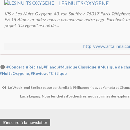
LES NUITS OXYGENE
IPS / Les Nuits Oxygene 43, rue Sauffroy 75017 Paris Téléphone
96 15 Aimez et aidez-nous à promouvoir notre page Facebook Im
projet "Oxygene" est né de ...
http://www.artalinna.c
,
,
,
,
#Concert
#Récital
#Piano
#Musique Classique
#Musique de ch
,
,
#NuitsOxygene
#Review
#Critique
Le Week-end Berlioz passe par Jarell à la Philharmonie avec Yamada et Cha
Lucie Leguay: Nous les chefs d’orchestres, nous sommes des explora
S'inscrire à la newsletter