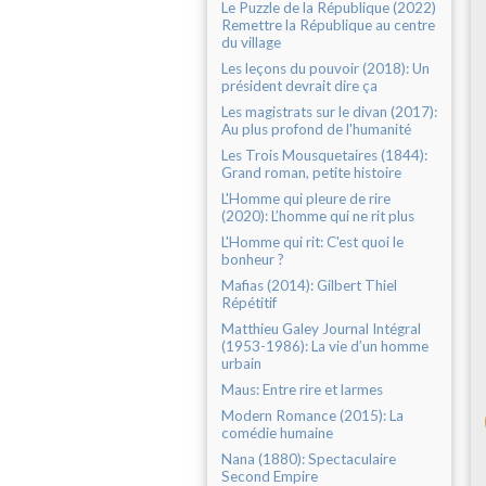
Le Puzzle de la République (2022)
Remettre la République au centre
du village
Les leçons du pouvoir (2018): Un
président devrait dire ça
Les magistrats sur le divan (2017):
Au plus profond de l'humanité
Les Trois Mousquetaires (1844):
Grand roman, petite histoire
L'Homme qui pleure de rire
(2020): L’homme qui ne rit plus
L'Homme qui rit: C'est quoi le
bonheur ?
Mafias (2014): Gilbert Thiel
Répétitif
Matthieu Galey Journal Intégral
(1953-1986): La vie d’un homme
urbain
Maus: Entre rire et larmes
Modern Romance (2015): La
comédie humaine
Nana (1880): Spectaculaire
Second Empire