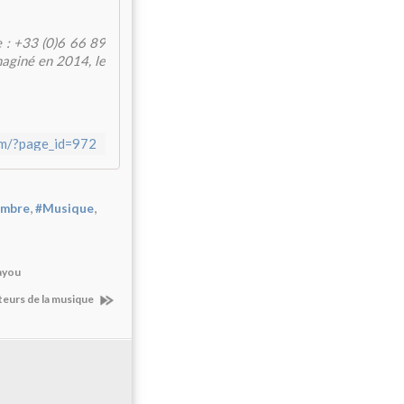
 : +33 (0)6 66 89
aginé en 2014, le
om/?page_id=972
,
,
ambre
#Musique
mayou
teurs de la musique