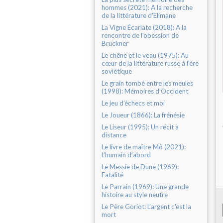
hommes (2021): A la recherche
de la littérature d'Elimane
La Vigne Écarlate (2018): A la
rencontre de l'obession de
Bruckner
Le chêne et le veau (1975): Au
cœur de la littérature russe à l'ère
soviétique
Le grain tombé entre les meules
(1998): Mémoires d'Occident
Le jeu d’échecs et moi
Le Joueur (1866): La frénésie
Le Liseur (1995): Un récit à
distance
Le livre de maître Mô (2021):
L’humain d’abord
Le Messie de Dune (1969):
Fatalité
Le Parrain (1969): Une grande
histoire au style neutre
Le Père Goriot: L'argent c'est la
mort