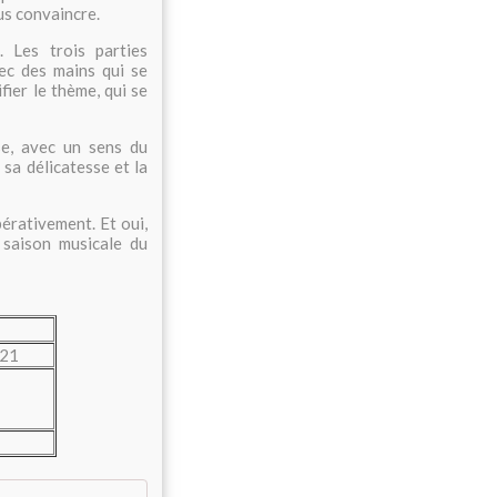
us convaincre.
. Les trois parties
ec des mains qui se
fier le thème, qui se
se, avec un sens du
 sa délicatesse et la
érativement. Et oui,
 saison musicale du
 21