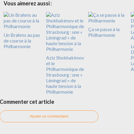
Vous aimerez aussi :
Ça se passe à la
Un Brahms au pas
Philharmonie
de course à la
Philharmonie
L
D
Aziz Shokhakimov
P
et le
L
Philharmonique de
A
Strasbourg : une «
Léningrad » de
haute tension à la
Philharmonie
Commenter cet article
Ajouter un commentaire