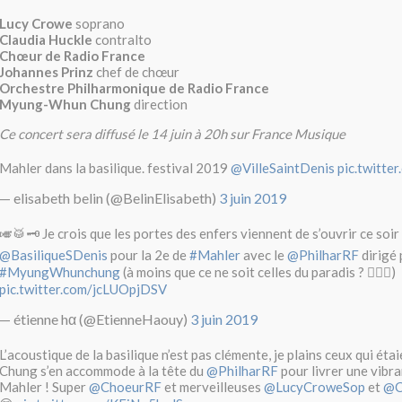
Lucy Crowe
soprano
Claudia Huckle
contralto
Chœur de Radio France
Johannes Prinz
chef de chœur
Orchestre Philharmonique de Radio France
Myung-Whun Chung
direction
Ce concert sera diffusé le 14 juin à 20h sur France Musique
Mahler dans la basilique. festival 2019
@VilleSaintDenis
pic.twitt
— elisabeth belin (@BelinElisabeth)
3 juin 2019
🎺🥁🗝 Je crois que les portes des enfers viennent de s’ouvrir ce soir 
@BasiliqueSDenis
pour la 2e de
#Mahler
avec le
@PhilharRF
dirigé 
#MyungWhunchung
(à moins que ce ne soit celles du paradis ? 🤷🏻‍♂️)
pic.twitter.com/jcLUOpjDSV
— étienne hα (@EtienneHaouy)
3 juin 2019
L’acoustique de la basilique n’est pas clémente, je plains ceux qui éta
Chung s’en accommode à la tête du
@PhilharRF
pour livrer une vibr
Mahler ! Super
@ChoeurRF
et merveilleuses
@LucyCroweSop
et
@C