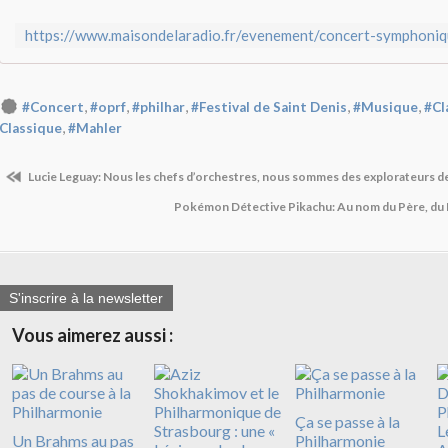
,
,
,
,
,
#Concert
#oprf
#philhar
#Festival de Saint Denis
#Musique
#Cl
,
Classique
#Mahler
Lucie Leguay: Nous les chefs d’orchestres, nous sommes des explorateurs d
Pokémon Détective Pikachu: Au nom du Père, du 
S'inscrire à la newsletter
Vous aimerez aussi :
Ça se passe à la
Un Brahms au pas
Philharmonie