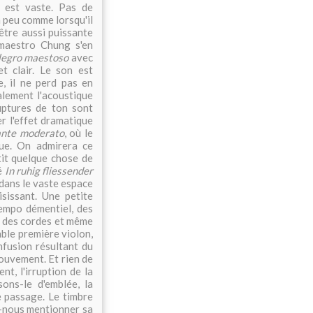
e est vaste. Pas de
n peu comme lorsqu'il
être aussi puissante
 maestro Chung s'en
legro maestoso
avec
t clair. Le son est
, il ne perd pas en
alement l'acoustique
ruptures de ton sont
er l'effet dramatique
nte moderato
, où le
que. On admirera ce
tit quelque chose de
lé
In ruhig fliessender
 dans le vaste espace
aisissant. Une petite
tempo démentiel, des
o des cordes et même
ble première violon,
nfusion résultant du
ouvement. Et rien de
t, l'irruption de la
ons-le d'emblée, la
 passage. Le timbre
s-nous mentionner sa