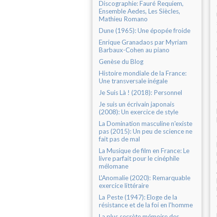
Discographie: Fauré Requiem,
Ensemble Aedes, Les Siècles,
Mathieu Romano
Dune (1965): Une épopée froide
Enrique Granadaos par Myriam
Barbaux-Cohen au piano
Genèse du Blog
Histoire mondiale de la France:
Une transversale inégale
Je Suis Là ! (2018): Personnel
Je suis un écrivain japonais
(2008): Un exercice de style
La Domination masculine n'existe
pas (2015): Un peu de science ne
fait pas de mal
La Musique de film en France: Le
livre parfait pour le cinéphile
mélomane
L'Anomalie (2020): Remarquable
exercice littéraire
La Peste (1947): Eloge de la
résistance et de la foi en l'homme
La plus secrète mémoire des