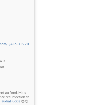
er.com/QALoCCiVZu
à la
par
ient au fond. Mais
ante résurrection de
laudiaHuckle
😍😍