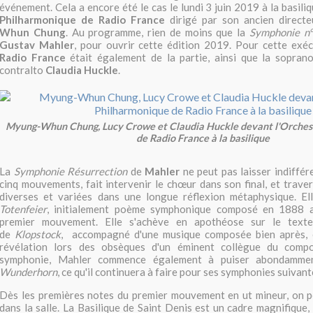
événement. Cela a encore été le cas le lundi 3 juin 2019 à la basiliq
Philharmonique de Radio France
dirigé par son ancien direct
Whun Chung
. Au programme, rien de moins que la
Symphonie n°
Gustav Mahler
, pour ouvrir cette édition 2019. Pour cette exéc
Radio France
était également de la partie, ainsi que la sopra
contralto
Claudia Huckle
.
Myung-Whun Chung, Lucy Crowe et Claudia Huckle devant l'Orches
de Radio France à la basilique
La
Symphonie Résurrection
de
Mahler
ne peut pas laisser indiffére
cinq mouvements, fait intervenir le chœur dans son final, et trav
diverses et variées dans une longue réflexion métaphysique. E
Totenfeier
, initialement poème symphonique composé en 1888 a
premier mouvement. Elle s'achève en apothéose sur le tex
de
Klopstock
, accompagné d'une musique composée bien après, 
révélation lors des obsèques d'un éminent collègue du compo
symphonie, Mahler commence également à puiser abondamm
Wunderhorn
, ce qu'il continuera à faire pour ses symphonies suivant
Dès les premières notes du premier mouvement en ut mineur, on pe
dans la salle. La Basilique de Saint Denis est un cadre magnifique,