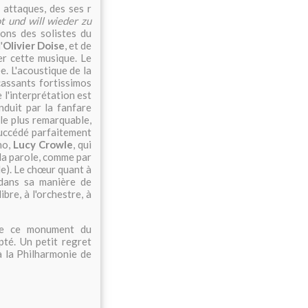
 attaques, des ses r
t und will wieder zu
ions des solistes du
'
Olivier Doise
, et de
er cette musique. Le
e. L'acoustique de la
racassants fortissimos
 l'interprétation est
nduit par la fanfare
 le plus remarquable,
succédé parfaitement
no,
Lucy Crowle
, qui
 la parole, comme par
le). Le chœur quant à
 dans sa manière de
ibre, à l'orchestre, à
de ce monument du
pté. Un petit regret
à la Philharmonie de