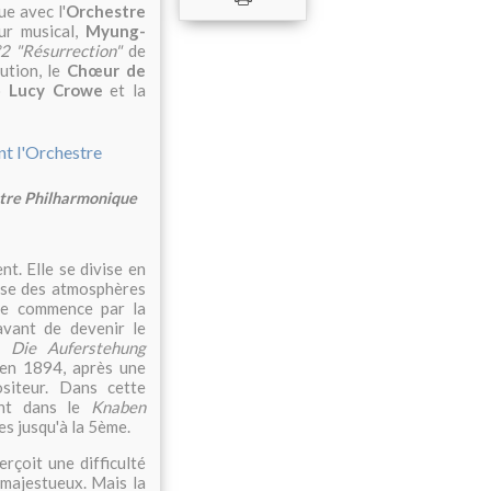
ue avec l'
Orchestre
eur musical,
Myung-
2 "Résurrection"
de
ution, le
Chœur de
no
Lucy Crowe
et la
tre Philharmonique
nt. Elle se divise en
erse des atmosphères
lle commence par la
vant de devenir le
te
Die Auferstehung
en 1894, après une
siteur. Dans cette
ent dans le
Knaben
es jusqu'à la 5ème.
rçoit une difficulté
 majestueux. Mais la