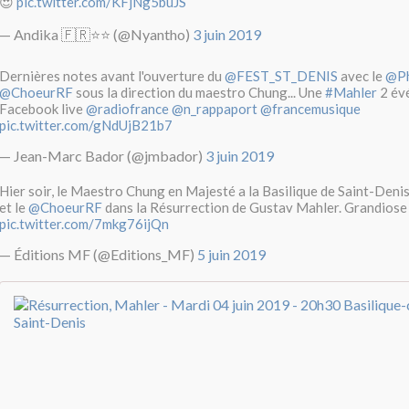
😍
pic.twitter.com/KFjNg5buJS
— Andika 🇫🇷⭐️⭐️ (@Nyantho)
3 juin 2019
Dernières notes avant l'ouverture du
@FEST_ST_DENIS
avec le
@Ph
@ChoeurRF
sous la direction du maestro Chung... Une
#Mahler
2 évé
Facebook live
@radiofrance
@n_rappaport
@francemusique
pic.twitter.com/gNdUjB21b7
— Jean-Marc Bador (@jmbador)
3 juin 2019
Hier soir, le Maestro Chung en Majesté a la Basilique de Saint-Deni
et le
@ChoeurRF
dans la Résurrection de Gustav Mahler. Grandiose
pic.twitter.com/7mkg76ijQn
— Éditions MF (@Editions_MF)
5 juin 2019