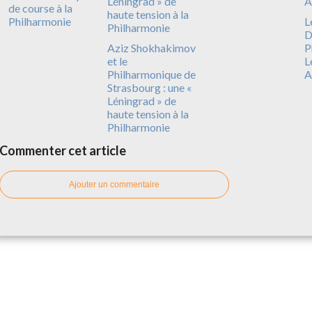
de course à la
Philharmonie
L
D
Aziz Shokhakimov
P
et le
L
Philharmonique de
A
Strasbourg : une «
Léningrad » de
haute tension à la
Philharmonie
Commenter cet article
Ajouter un commentaire