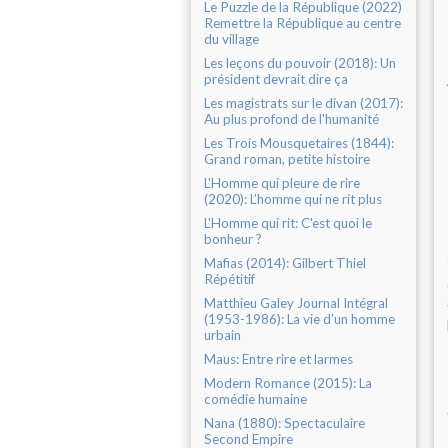
Le Puzzle de la République (2022)
Remettre la République au centre
du village
Les leçons du pouvoir (2018): Un
président devrait dire ça
Les magistrats sur le divan (2017):
Au plus profond de l'humanité
Les Trois Mousquetaires (1844):
Grand roman, petite histoire
L'Homme qui pleure de rire
(2020): L’homme qui ne rit plus
L'Homme qui rit: C'est quoi le
bonheur ?
Mafias (2014): Gilbert Thiel
Répétitif
Matthieu Galey Journal Intégral
(1953-1986): La vie d’un homme
urbain
Maus: Entre rire et larmes
Modern Romance (2015): La
comédie humaine
Nana (1880): Spectaculaire
Second Empire