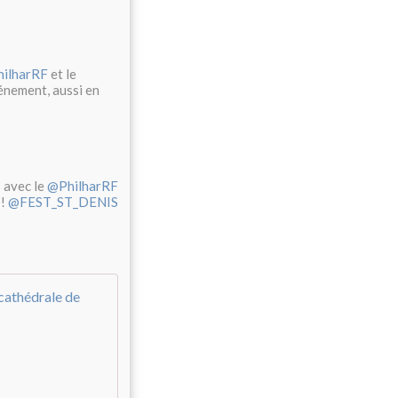
ilharRF
et le
nement, aussi en
s avec le
@PhilharRF
 !
@FEST_ST_DENIS
Résurrection, Mahler - Mardi 04 juin 201
M
y
u
n