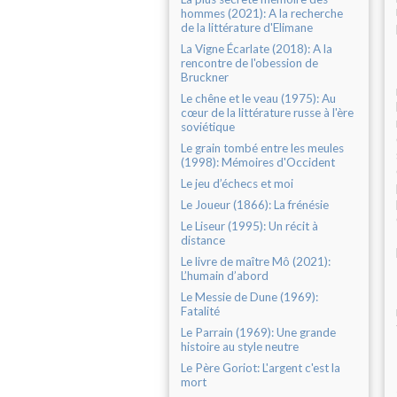
hommes (2021): A la recherche
de la littérature d'Elimane
La Vigne Écarlate (2018): A la
rencontre de l'obession de
Bruckner
Le chêne et le veau (1975): Au
cœur de la littérature russe à l'ère
soviétique
Le grain tombé entre les meules
(1998): Mémoires d'Occident
Le jeu d’échecs et moi
Le Joueur (1866): La frénésie
Le Liseur (1995): Un récit à
distance
Le livre de maître Mô (2021):
L’humain d’abord
Le Messie de Dune (1969):
Fatalité
Le Parrain (1969): Une grande
histoire au style neutre
Le Père Goriot: L'argent c'est la
mort