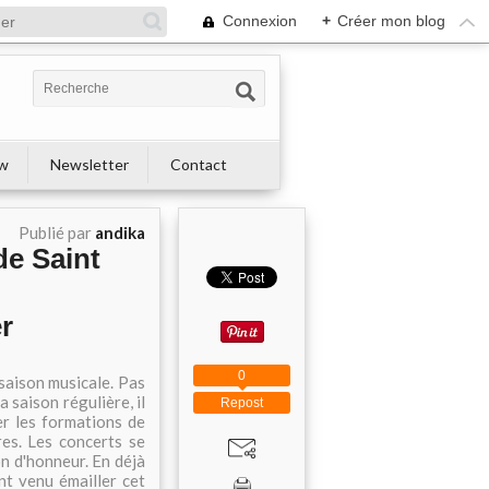
Connexion
+
Créer mon blog
ew
Newsletter
Contact
Publié par
andika
de Saint
r
0
saison musicale. Pas
 saison régulière, il
Repost
er les formations de
es. Les concerts se
on d'honneur. En déjà
t venu émailler cet