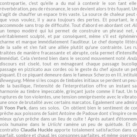
contrepartie, c'est qu'elle a du mal à contenir le son tant ell
réverbération, peu de résonance, le son devient alors très fuyant. U
s'agit de chauffer un espace très vaste. La source de chaleur peut 
que vous voulez, il y aura toujours des pertes. Et pourtant, le
accommode sans trop de difficulté. Tout d'abord en abordant cet
Al
un tempo modéré qui lui permet de construire un phrasé net, e
véritablement sculpté, et par conséquent, même s'il est éphémère
charme et marque immédiatement l'auditeur. Le chef dompte littér
de la salle et s'en fait une alliée plutôt qu'une contrainte. Les 
traitées de manière fracassante et abrupte, cela permet d'intensifi
immédiat. Cela s'entend bien dans le second mouvement noté
Anda
discours est ciselé, tout en ménageant chaque passage bucoli
passage en pizzicato aux cordes où le geste du chef ajoute un pe
piquant. Et ce piquant demeure dans le fameux Scherzo en III, intitu
Bewegung
. Même si les coups de timbales initiaux se perdent un peu
de la basilique, l'intensité de l’interprétation offre un instant s
harmonie au timbre impeccable, grinçant juste comme il faut. Un 
ruptures de ton violentes, une tension omniprésente avec le vibrat
une once de brutalité avec certains marcatos. Egalement une admira
Ji Yoon Park
, dans ses solos. On obtient bien le sentiment de co
prêche aux poissons de Saint Antoine de Padoue dont s'inspire ce m
mieux qu'un prêche dans un lieu de culte ! Après autant d'étonnemen
voix humaine dans le
Urlicht
ramène un peu de quiétude. Et dis
contralto
Claudia Huckle
apporte totalement satisfaction dans ce
parfait, sombre et chaud, les consonnes parfaites, et même oseron