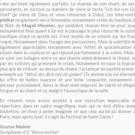
robe qui était également parfaite. Le charme de son chant, de ses
percutants, et surtout sa manière de vivre le texte "I
ch bin von Go
Gott
" (je viens de Dieu et veux retourner à Dieu). Les intervent
philhar
ne gâchent rien à l'ensemble, notamment celles du hautbois d
la flûte de
Magali Mosnier
, qui semblent chacun être né pour jou
monumental final quant à lui est le passage le plus réussi de la soiré
basilique étant ce qu'elle est, il est inutile de se retenir sur les f
requis. Notamment dans l'usage des percussions. Mais la subtilité de
également appréciable, notamment avec l'effet de spatialisation i
située dans la coulisse et qui répond parfaitement à la scène. Mais
ce sont ces tuilages entre ce que chante admirablement le chœur, 
par les solistes qui prennent le relais. Notamment lorsque la Sopra
plus que de s'élever au dessus du chœur, l'accentue lorsqu'elle prend
exemple sur "
Wird, der dich rief, dir geben
" (Te donnera la vie éternel
lui offre de belles nuances et une belle compacité, notamment
phraser précisément. Ainsi, le final était emprunt de clarté et d'équil
l'orgue et au chant et ce, malgré l'acoustique de la salle.
En résumé, nous avons assisté à une exécution impeccable 
répertoire, dans un cadre magnifique, mais qui se doit d'être dom
toutefois, on n'ose à peine imaginer ce que cela aurait pu donner 
Paris, mais après tout, il s'agit du Festival de Saint Denis !
Gustav Mahler
Symphonie n°2 "Résurrection"