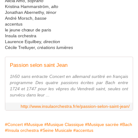
Alicia Amo,
soprano
Kristina Hammarström,
alto
Jonathan Abernethy,
ténor
André Morsch,
basse
accentus
le jeune chœur de paris
Insula orchestra
Laurence Equilbey,
direction
Cécile Trelluyer,
créations lumières
Passion selon saint Jean
1h50 sans entracte Concert en allemand surtitré en français
programme Des quatre passions écrites par Bach entre
1724 et 1747 pour les vêpres du Vendredi saint, seules ont
survécu dans leur ...
http://www.insulaorchestra.fr/e/passion-selon-saint-jean/
#Concert
#Musique
#Musique Classique
#Musique sacrée
#Bach
#Insula orchestra
#Seine Musicale
#accentus