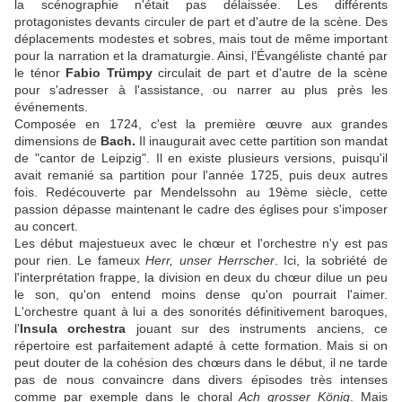
la scénographie n'était pas délaissée. Les différents
protagonistes devants circuler de part et d'autre de la scène. Des
déplacements modestes et sobres, mais tout de même important
pour la narration et la dramaturgie. Ainsi, l’Évangéliste chanté par
le ténor
Fabio Trümpy
circulait de part et d'autre de la scène
pour s'adresser à l'assistance, ou narrer au plus près les
événements.
Composée en 1724, c'est la première œuvre aux grandes
dimensions de
Bach.
Il inaugurait avec cette partition son mandat
de "cantor de Leipzig". Il en existe plusieurs versions, puisqu'il
avait remanié sa partition pour l'année 1725, puis deux autres
fois. Redécouverte par Mendelssohn au 19ème siècle, cette
passion dépasse maintenant le cadre des églises pour s'imposer
au concert.
Les début majestueux avec le chœur et l'orchestre n'y est pas
pour rien. Le fameux
Herr, unser Herrscher
. Ici, la sobriété de
l'interprétation frappe, la division en deux du chœur dilue un peu
le son, qu'on entend moins dense qu'on pourrait l'aimer.
L'orchestre quant à lui a des sonorités définitivement baroques,
l'
Insula orchestra
jouant sur des instruments anciens, ce
répertoire est parfaitement adapté à cette formation. Mais si on
peut douter de la cohésion des chœurs dans le début, il ne tarde
pas de nous convaincre dans divers épisodes très intenses
comme par exemple dans le choral
Ach grosser König
. Mais