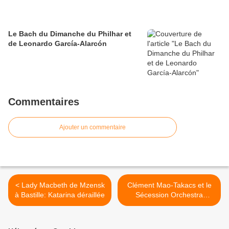
Le Bach du Dimanche du Philhar et
de Leonardo García-Alarcón
Commentaires
Ajouter un commentaire
< Lady Macbeth de Mzensk
Clément Mao-Takacs et le
à Bastille: Katarina déraillée
Sécession Orchestra
mettent en musique le
modèle noir au Musée
d'Orsay >