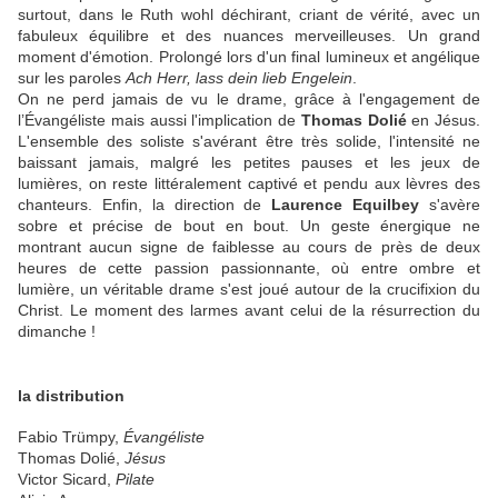
surtout, dans le Ruth wohl déchirant, criant de vérité, avec un
fabuleux équilibre et des nuances merveilleuses. Un grand
moment d'émotion. Prolongé lors d'un final lumineux et angélique
sur les paroles
Ach Herr, lass dein lieb Engelein
.
On ne perd jamais de vu le drame, grâce à l'engagement de
l’Évangéliste mais aussi l'implication de
Thomas Dolié
en Jésus.
L'ensemble des soliste s'avérant être très solide, l'intensité ne
baissant jamais, malgré les petites pauses et les jeux de
lumières, on reste littéralement captivé et pendu aux lèvres des
chanteurs. Enfin, la direction de
Laurence Equilbey
s'avère
sobre et précise de bout en bout. Un geste énergique ne
montrant aucun signe de faiblesse au cours de près de deux
heures de cette passion passionnante, où entre ombre et
lumière, un véritable drame s'est joué autour de la crucifixion du
Christ. Le moment des larmes avant celui de la résurrection du
dimanche !
la distribution
Fabio Trümpy,
Évangéliste
Thomas Dolié,
Jésus
Victor Sicard,
Pilate