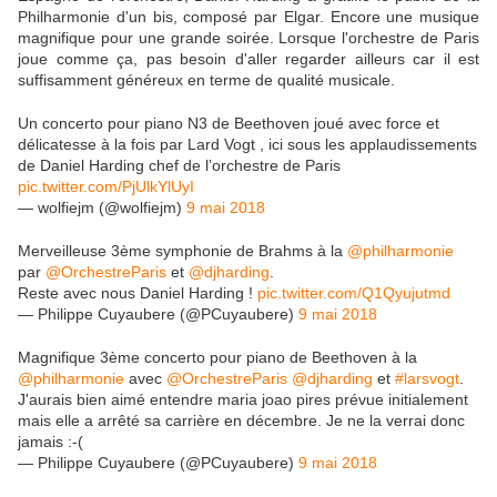
Philharmonie d'un bis, composé par Elgar. Encore une musique
magnifique pour une grande soirée. Lorsque l'orchestre de Paris
joue comme ça, pas besoin d'aller regarder ailleurs car il est
suffisamment généreux en terme de qualité musicale.
Un concerto pour piano N3 de Beethoven joué avec force et
délicatesse à la fois par Lard Vogt , ici sous les applaudissements
de Daniel Harding chef de l’orchestre de Paris
pic.twitter.com/PjUlkYlUyI
— wolfiejm (@wolfiejm)
9 mai 2018
Merveilleuse 3ème symphonie de Brahms à la
@philharmonie
par
@OrchestreParis
et
@djharding
.
Reste avec nous Daniel Harding !
pic.twitter.com/Q1Qyujutmd
— Philippe Cuyaubere (@PCuyaubere)
9 mai 2018
Magnifique 3ème concerto pour piano de Beethoven à la
@philharmonie
avec
@OrchestreParis
@djharding
et
#larsvogt
.
J'aurais bien aimé entendre maria joao pires prévue initialement
mais elle a arrêté sa carrière en décembre. Je ne la verrai donc
jamais :-(
— Philippe Cuyaubere (@PCuyaubere)
9 mai 2018