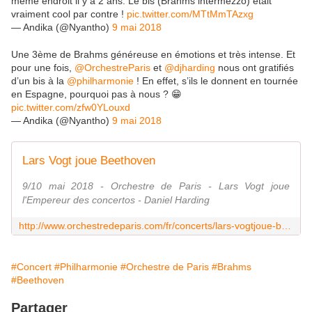
même endroit il y a 2 ans. Le bis (Brahms intermezzo) était
vraiment cool par contre !
pic.twitter.com/MTtMmTAzxg
— Andika (@Nyantho)
9 mai 2018
Une 3ème de Brahms généreuse en émotions et très intense. Et
pour une fois,
@OrchestreParis
et
@djharding
nous ont gratifiés
d’un bis à la
@philharmonie
! En effet, s’ils le donnent en tournée
en Espagne, pourquoi pas à nous ? 😁
pic.twitter.com/zfw0YLouxd
— Andika (@Nyantho)
9 mai 2018
Lars Vogt joue Beethoven
9/10 mai 2018 - Orchestre de Paris - Lars Vogt joue
l'Empereur des concertos - Daniel Harding
http://www.orchestredeparis.com/fr/concerts/lars-vogtjoue-beethoven_3030.html
#Concert
#Philharmonie
#Orchestre de Paris
#Brahms
#Beethoven
Partager