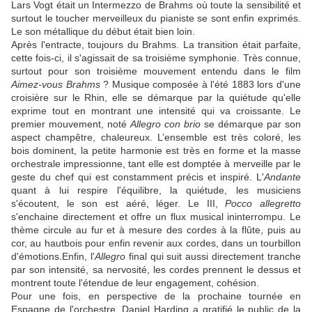
Lars Vogt était un Intermezzo de Brahms où toute la sensibilité et
surtout le toucher merveilleux du pianiste se sont enfin exprimés.
Le son métallique du début était bien loin.
Après l'entracte, toujours du Brahms. La transition était parfaite,
cette fois-ci, il s'agissait de sa troisième symphonie. Très connue,
surtout pour son troisième mouvement entendu dans le film
Aimez-vous Brahms
? Musique composée à l'été 1883 lors d'une
croisière sur le Rhin, elle se démarque par la quiétude qu'elle
exprime tout en montrant une intensité qui va croissante. Le
premier mouvement, noté
Allegro con brio
se démarque par son
aspect champêtre, chaleureux. L’ensemble est très coloré, les
bois dominent, la petite harmonie est très en forme et la masse
orchestrale impressionne, tant elle est domptée à merveille par le
geste du chef qui est constamment précis et inspiré. L'
Andante
quant à lui respire l'équilibre, la quiétude, les musiciens
s'écoutent, le son est aéré, léger. Le III,
Pocco allegretto
s'enchaine directement et offre un flux musical ininterrompu. Le
thème circule au fur et à mesure des cordes à la flûte, puis au
cor, au hautbois pour enfin revenir aux cordes, dans un tourbillon
d'émotions.Enfin, l'
Allegro
final qui suit aussi directement tranche
par son intensité, sa nervosité, les cordes prennent le dessus et
montrent toute l'étendue de leur engagement, cohésion.
Pour une fois, en perspective de la prochaine tournée en
Espagne de l'orchestre, Daniel Harding a gratifié le public de la