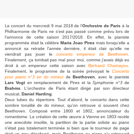
Le concert du mercredi 9 mai 2018 de l'
Orchestre de Paris
à la
Philharmonie de Paris ne s'est pas passé comme prévu lors de
l'annonce de cette saison 2017/2018. En effet, la pianiste
programmée était la célèbre
Maria Joao Pires
mais lorsqu'elle a
annoncé sa retraite l'année dernière, il était clair qu'elle ne
viendrait pas jouer le
concerto empereur de Beethoven
.
Finalement, ça tombait pas mal pour moi, comme j'avais déjà eu
droit à un empereur cette saison avec
Bertrand Chamayou
.
Finalement, le programme de la soirée prévoyait le
Concerto
pour piano n°3 en do mineur
de
Beethoven
, avec le pianiste
Lars Vogt
en remplacement de Pires et la
Symphonie n°3
de
Brahms
. L'orchestre de Paris étant dirigé par son directeur
musical,
Daniel Harding
.
Deux tubes du répertoire. Tout d'abord, le concerto dans cette
sombre tonalité de do mineur, qu'on retrouve si souvent chez
Beethoven. Composé entre 1800 et 1802, annonciateur du
romantisme. La création de cette œuvre à Vienne en 1803 recèle
une anecdote insolite, la partition de la partie soliste au piano
n'était pas totalement terminée si bien que le tourneur de page
était un peu désabusé, mais Beethoven au piano s'y retrouvait