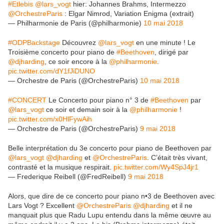
#Etlebis
@lars_vogt
hier: Johannes Brahms, Intermezzo
@OrchestreParis
: Elgar Nimrod, Variation Enigma (extrait)
— Philharmonie de Paris (@philharmonie)
10 mai 2018
#ODPBackstage
Découvrez
@lars_vogt
en une minute ! Le
Troisième concerto pour piano de
#Beethoven
, dirigé par
@djharding
, ce soir encore à la
@philharmonie
.
pic.twitter.com/dY1fJiDUNO
— Orchestre de Paris (@OrchestreParis)
10 mai 2018
#CONCERT
Le Concerto pour piano n° 3 de
#Beethoven
par
@lars_vogt
ce soir et demain soir à la
@philharmonie
!
pic.twitter.com/x0HlFywAih
— Orchestre de Paris (@OrchestreParis)
9 mai 2018
Belle interprétation du 3e concerto pour piano de Beethoven par
@lars_vogt
@djharding
et
@OrchestreParis
. C’était très vivant,
contrasté et la musique respirait.
pic.twitter.com/Wy4SpJ4jr1
— Frederique Reibell (@FredReibell)
9 mai 2018
Alors, que dire de ce concerto pour piano n•3 de Beethoven avec
Lars Vogt ? Excellent
@OrchestreParis
@djharding
et il ne
manquait plus que Radu Lupu entendu dans la même œuvre au