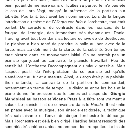
bien, jouant de mémoire sans difficultés sa partie. Tel n'a pas été
le cas de Lars Vogt, malgré la présence de la partition sur
tablette. Pourtant, tout avait bien commencé. Lors de la longue
introduction du thème de l'
Allegro con brio
à l'orchestre, tout était
parfait. Du caractère, du contraste dans les nuances, de la
fougue, de l'énergie, des intonations très dynamiques. Daniel
Harding avait tout bon dans sa lecture échevelée de Beethoven.
Le pianiste a bien tenté de prendre la balle au bon avec de la
force, mais au détriment de la clarté, de la subtilité. Son tempo
était bizarre dans ce mouvement initial. On ne sentait pas un
pianiste qui jouait au contraire, le pianiste travaillait. Peu de
sensibilité. L'orchestre l'accompagnant du mieux possible. Mais
l'aspect positif de l'interprétation de ce pianiste est qu'elle
s'améliorait au fur et à mesure. Ainsi, le
Largo
était plus paisible.
Bien entendu, la contrainte de la partition le commandait,
notamment en terme de tempo. Le dialogue entre les bois et le
piano donne l'impression que le temps est suspendu.
Giorgio
Mandolesi
au basson et
Vicens Prats
à la flûte sont vraiment à
saluer. Le pianiste finit de convaincre dans le
Rondo
. Il est enfin
en phase avec la musique, son énergie est dosée, la technique
très satisfaisante et l'envie de diriger l'orchestre le démange.
Mais l'orchestre est déjà bien dirigé, Harding faisant ressortir des
sonorités très intéressantes, notamment les trompettes. Le bis de