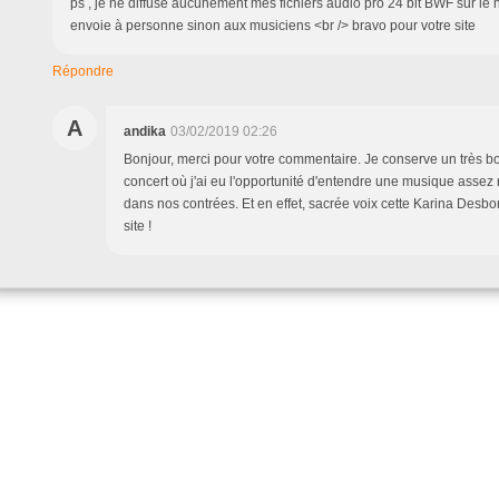
ps , je ne diffuse aucunement mes fichiers audio pro 24 bit BWF sur le 
envoie à personne sinon aux musiciens <br /> bravo pour votre site
Répondre
A
andika
03/02/2019 02:26
Bonjour, merci pour votre commentaire. Je conserve un très b
concert où j'ai eu l'opportunité d'entendre une musique asse
dans nos contrées. Et en effet, sacrée voix cette Karina Desbord
site !