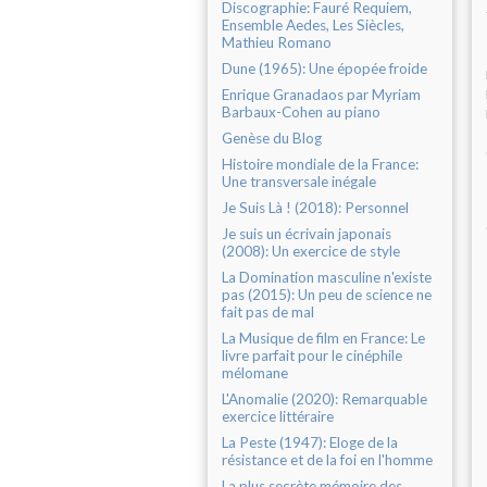
Discographie: Fauré Requiem,
Ensemble Aedes, Les Siècles,
Mathieu Romano
Dune (1965): Une épopée froide
Enrique Granadaos par Myriam
Barbaux-Cohen au piano
Genèse du Blog
Histoire mondiale de la France:
Une transversale inégale
Je Suis Là ! (2018): Personnel
Je suis un écrivain japonais
(2008): Un exercice de style
La Domination masculine n'existe
pas (2015): Un peu de science ne
fait pas de mal
La Musique de film en France: Le
livre parfait pour le cinéphile
mélomane
L'Anomalie (2020): Remarquable
exercice littéraire
La Peste (1947): Eloge de la
résistance et de la foi en l'homme
La plus secrète mémoire des