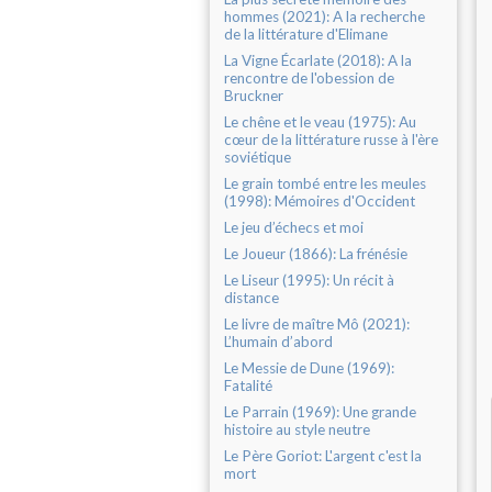
hommes (2021): A la recherche
de la littérature d'Elimane
La Vigne Écarlate (2018): A la
rencontre de l'obession de
Bruckner
Le chêne et le veau (1975): Au
cœur de la littérature russe à l'ère
soviétique
Le grain tombé entre les meules
(1998): Mémoires d'Occident
Le jeu d’échecs et moi
Le Joueur (1866): La frénésie
Le Liseur (1995): Un récit à
distance
Le livre de maître Mô (2021):
L’humain d’abord
Le Messie de Dune (1969):
Fatalité
Le Parrain (1969): Une grande
histoire au style neutre
Le Père Goriot: L'argent c'est la
mort