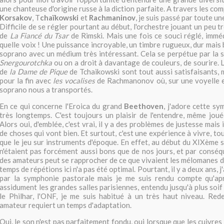
une chanteuse d'origine russe à la diction parfaite. A travers les co
Korsakov
, T
chaïkowski
et
Rachmaninov
, je suis passé par toute 
Difficile de se régler pourtant au début, l'orchestre jouant un peu tr
de
La Fiancé du Tsar
de Rimski. Mais une fois ce souci réglé, imméd
quelle voix ! Une puissance incroyable, un timbre rugueux, dur mais 
soprano avec un médium très intéressant. Cela se perpétue par la su
Snergourotchka
ou on a droit à davantage de couleurs, de sourire. L
de
la Dame de Pique
de Tchaikowski sont tout aussi satisfaisants, m
pour la fin avec
les vocalises
de Rachmanonov où, sur une voyelle e
soprano nous a transportés.
En ce qui concerne l'Eroica du grand
Beethoven
, j'adore cette sy
très longtemps. C'est toujours un plaisir de l'entendre, même jou
Alors oui, d'emblée, c'est vrai, il y a des problèmes de justesse mais
de choses qui vont bien. Et surtout, c'est une expérience à vivre, to
que le jeu sur instruments d'époque. En effet, au début du XIXème s
n'étaient pas forcément aussi bons que de nos jours, et par conséq
des amateurs peut se rapprocher de ce que vivaient les mélomanes d
temps de répétions ici n'a pas été optimal. Pourtant, il y a deux ans, 
par la symphonie pastorale mais je me suis rendu compte qu'ap
assidument les grandes salles parisiennes, entendu jusqu'à plus soif 
le Philhar, l'ONF, je me suis habitué à un très haut niveau. Red
amateur requiert un temps d'adaptation.
Oui, le son n'est pas parfaitement fondu, oui lorsque que les cuivres