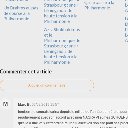
Ça se passe à la
Un Brahms au pas
Philharmonie
de course à la
Philharmonie
L
D
Aziz Shokhakimov
P
et le
L
Philharmonique de
A
Strasbourg : une «
Léningrad » de
haute tension à la
Philharmonie
Commenter cet article
Ajouter un commentaire
M
Marc B.
02/02/2019 15:57
bonjour , je connais karina depuis le milieu de l'année dernière et pour l
régulièrement avec son accord avec mon NAGRA VI et mes SCHOEPS M
qu'elle a une voix extraordinaire <br /> allez voir son site pour ses pro