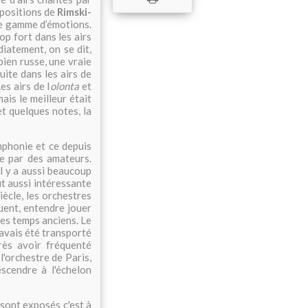
mpositions de
Rimski-
une gamme d’émotions.
op fort dans les airs
iatement, on se dit,
bien russe, une vraie
ite dans les airs de
es airs de I
olonta
et
ais le meilleur était
t quelques notes, la
mphonie et ce depuis
ée par des amateurs.
 il y a aussi beaucoup
ut aussi intéressante
iècle, les orchestres
uent, entendre jouer
es temps anciens. Le
j'avais été transporté
rès avoir fréquenté
l'orchestre de Paris,
escendre à l'échelon
 sont exposés c'est à