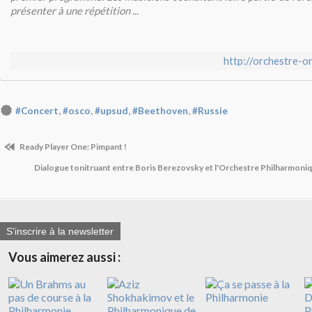
présenter à une répétition ...
http://orchestre-o
,
,
,
,
#Concert
#osco
#upsud
#Beethoven
#Russie
Ready Player One: Pimpant !
Dialogue tonitruant entre Boris Berezovsky et l'Orchestre Philharmoni
S'inscrire à la newsletter
Vous aimerez aussi :