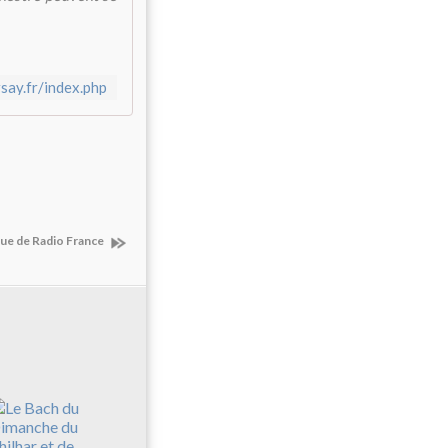
rsay.fr/index.php
que de Radio France