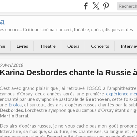
ka
es encore... Critique cinéma, concert, théâtre, opéra, disques et des
hie
Livres
Théâtre
Opéra
Concerts
Intervi
9 Avril 2018
Karina Desbordes chante la Russie 
C'est avec grand plaisir que j'ai retrouvé l'OSCO à l’amphithéât
campus d'Orsay, deux années après une première
expérience mé
enchanté par une symphonie pastorale de
Beethoven
, cette fois-c
une
Eroica
, et surtout, des airs d'opéras russes chantés par la s
Desbordes
. L'orchestre symphonique du campus d'Orsay étant dirigé
Martin Barral
.
Des airs d'opéras russes, je ne vous cache pas mon goût prononcé
littérature, sa musique, sa culture, ses chanteuses, sa langue et j'en
alors pour moi d'avoir l'opportunité d'entendre une grande diversit