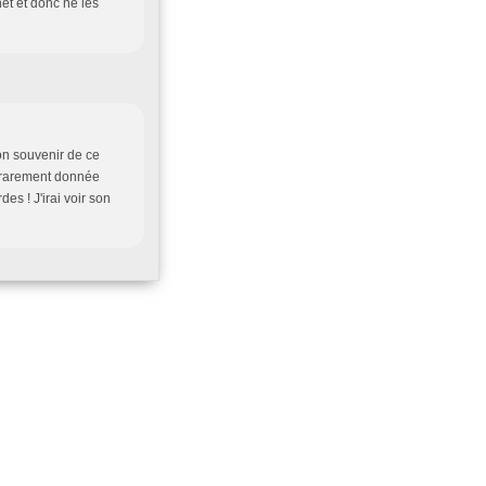
net et donc ne les
on souvenir de ce
z rarement donnée
es ! J'irai voir son