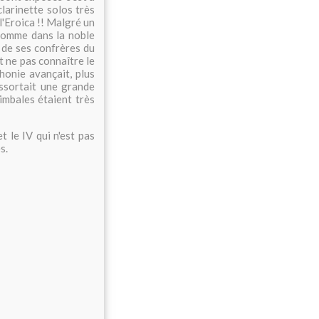
clarinette solos très
 l'Eroica !! Malgré un
 Comme dans la noble
 de ses confrères du
it ne pas connaître le
phonie avançait, plus
ssortait une grande
imbales étaient très
 le IV qui n'est pas
s.