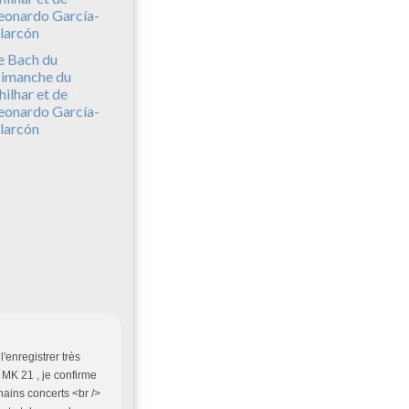
e Bach du
imanche du
hilhar et de
eonardo García-
larcón
'enregistrer très
K 21 , je confirme
chains concerts <br />