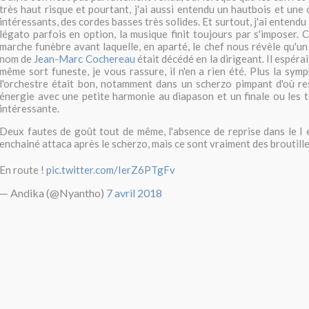
très haut risque et pourtant, j'ai aussi entendu un hautbois et une 
intéressants, des cordes basses très solides. Et surtout, j'ai entendu
légato parfois en option, la musique finit toujours par s'imposer.
marche funèbre avant laquelle, en aparté, le chef nous révèle qu'un
nom de J
ean-Marc Cochereau
était décédé en la dirigeant. Il espéra
même sort funeste, je vous rassure, il n'en a rien été. Plus la sym
l'orchestre était bon, notamment dans un scherzo pimpant d'où re
énergie avec une petite harmonie au diapason et un finale ou les t
intéressante.
Deux fautes de goût tout de même, l'absence de reprise dans le I et
enchainé attaca après le scherzo, mais ce sont vraiment des broutille
En route !
pic.twitter.com/IerZ6PTgFv
— Andika (@Nyantho)
7 avril 2018