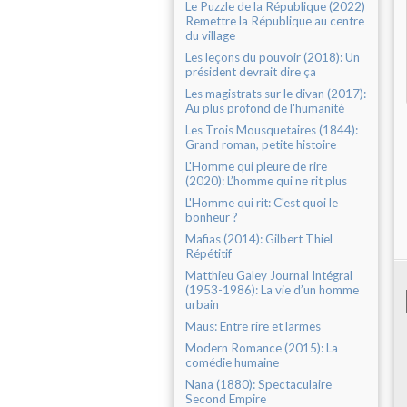
Le Puzzle de la République (2022)
Remettre la République au centre
du village
Les leçons du pouvoir (2018): Un
président devrait dire ça
Les magistrats sur le divan (2017):
Au plus profond de l'humanité
Les Trois Mousquetaires (1844):
Grand roman, petite histoire
L'Homme qui pleure de rire
(2020): L’homme qui ne rit plus
L'Homme qui rit: C'est quoi le
bonheur ?
Mafias (2014): Gilbert Thiel
Répétitif
Matthieu Galey Journal Intégral
(1953-1986): La vie d’un homme
urbain
Maus: Entre rire et larmes
Modern Romance (2015): La
comédie humaine
Nana (1880): Spectaculaire
Second Empire