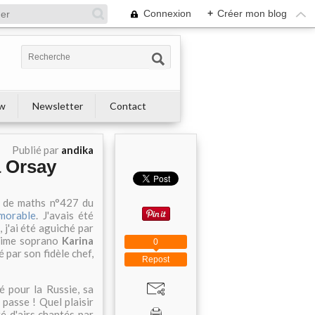
Connexion
+
Créer mon blog
ew
Newsletter
Contact
Publié par
andika
à Orsay
re de maths n°427 du
morable
. J'avais été
i, j'ai été aguiché par
ublime soprano
Karina
0
 par son fidèle chef,
Repost
 pour la Russie, sa
 passe ! Quel plaisir
é d'airs chantés par