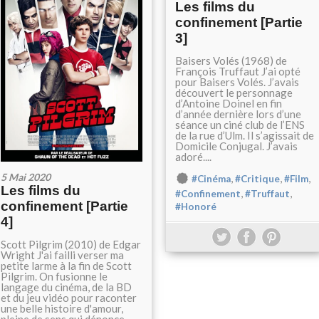
Les films du
confinement [Partie
3]
Baisers Volés (1968) de
François Truffaut J’ai opté
pour Baisers Volés. J’avais
découvert le personnage
d’Antoine Doinel en fin
d’année dernière lors d’une
séance un ciné club de l’ENS
de la rue d’Ulm. Il s’agissait de
Domicile Conjugal. J’avais
adoré....
5 Mai 2020
,
,
,
#Cinéma
#Critique
#Film
Les films du
,
,
#Confinement
#Truffaut
confinement [Partie
#Honoré
4]
Scott Pilgrim (2010) de Edgar
Wright J'ai failli verser ma
petite larme à la fin de Scott
Pilgrim. On fusionne le
langage du cinéma, de la BD
et du jeu vidéo pour raconter
une belle histoire d'amour,