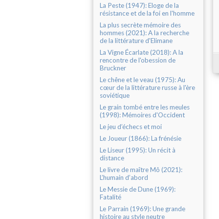
La Peste (1947): Eloge de la
résistance et de la foi en l'homme
La plus secrète mémoire des
hommes (2021): A la recherche
de la littérature d'Elimane
La Vigne Écarlate (2018): A la
rencontre de l'obession de
Bruckner
Le chêne et le veau (1975): Au
cœur de la littérature russe à l'ère
soviétique
Le grain tombé entre les meules
(1998): Mémoires d'Occident
Le jeu d’échecs et moi
Le Joueur (1866): La frénésie
Le Liseur (1995): Un récit à
distance
Le livre de maître Mô (2021):
L’humain d’abord
Le Messie de Dune (1969):
Fatalité
Le Parrain (1969): Une grande
histoire au style neutre