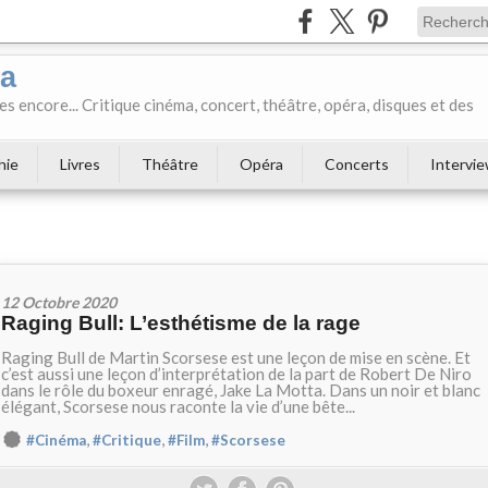
ka
es encore... Critique cinéma, concert, théâtre, opéra, disques et des
hie
Livres
Théâtre
Opéra
Concerts
Intervi
12 Octobre 2020
Raging Bull: L’esthétisme de la rage
Raging Bull de Martin Scorsese est une leçon de mise en scène. Et
c’est aussi une leçon d’interprétation de la part de Robert De Niro
dans le rôle du boxeur enragé, Jake La Motta. Dans un noir et blanc
élégant, Scorsese nous raconte la vie d’une bête...
,
,
,
#Cinéma
#Critique
#Film
#Scorsese