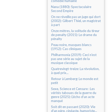
comédie humaine
Nana (1880): Spectaculaire
Second Empire
On ne réveille pas un juge qui dort
(2002): Gilbert Thiel, un magistrat
à part
Onze mètres, la solitude du tireur
de penalty (2015): Le drame du
pénalty
Peau noire, masques blancs
(1952): Cas cliniques
Philharmonia (2019): Ceci n'est
pas une série au sujet de la
musique classique
Quatrevingt-treize: La révolution,
à quel prix...
Retour à Lemberg: Le monde est
petit
Sexe, Science et Censure : Les
vérités taboues de la guerre du
genre (2025): L'écho d'un acte
manqué
Soit dit en passant (2020): Vie
d'un père, cinéaste, humoriste...