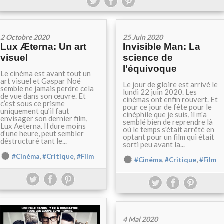
2 Octobre 2020
25 Juin 2020
Lux Æterna: Un art
Invisible Man: La
visuel
science de
l'équivoque
Le cinéma est avant tout un
art visuel et Gaspar Noé
Le jour de gloire est arrivé le
semble ne jamais perdre cela
lundi 22 juin 2020. Les
de vue dans son œuvre. Et
cinémas ont enfin rouvert. Et
c’est sous ce prisme
pour ce jour de fête pour le
uniquement qu’il faut
cinéphile que je suis, il m'a
envisager son dernier film,
semblé bien de reprendre là
Lux Aeterna. Il dure moins
où le temps s'était arrêté en
d’une heure, peut sembler
optant pour un film qui était
déstructuré tant le...
sorti peu avant la...
,
,
#Cinéma
#Critique
#Film
,
,
#Cinéma
#Critique
#Film
4 Mai 2020