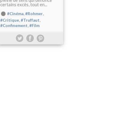
pleine de sens qui dénonce
certains excès, tout en...
,
,
#Cinéma
#Rohmer
,
,
#Critique
#Truffaut
,
#Confinement
#Film