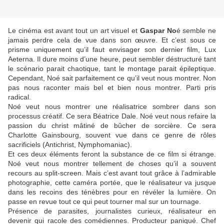
Le cinéma est avant tout un art visuel et
Gaspar No
é semble ne
jamais perdre cela de vue dans son œuvre. Et c’est sous ce
prisme uniquement qu’il faut envisager son dernier film, Lux
Aeterna. Il dure moins d’une heure, peut sembler déstructuré tant
le scénario parait chaotique, tant le montage parait épileptique.
Cependant, Noé sait parfaitement ce qu’il veut nous montrer. Non
pas nous raconter mais bel et bien nous montrer. Parti pris
radical.
Noé veut nous montrer une réalisatrice sombrer dans son
processus créatif. Ce sera Béatrice Dale. Noé veut nous refaire la
passion du christ mâtiné de bûcher de sorcière. Ce sera
Charlotte Gainsbourg, souvent vue dans ce genre de rôles
sacrificiels (Antichrist, Nymphomaniac).
Et ces deux éléments feront la substance de ce film si étrange.
Noé veut nous montrer tellement de choses qu’il a souvent
recours au split-screen. Mais c’est avant tout grâce à l’admirable
photographie, cette caméra portée, que le réalisateur va jusque
dans les recoins des ténèbres pour en révéler la lumière. On
passe en revue tout ce qui peut tourner mal sur un tournage.
Présence de parasites, journalistes curieux, réalisateur en
devenir qui racole des comédiennes. Producteur paniqué. Chef