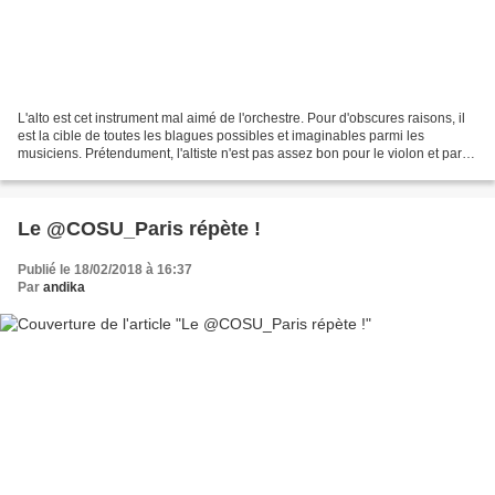
L'alto est cet instrument mal aimé de l'orchestre. Pour d'obscures raisons, il
est la cible de toutes les blagues possibles et imaginables parmi les
musiciens. Prétendument, l'altiste n'est pas assez bon pour le violon et par
conséquent, doit se rabattre...
Le @COSU_Paris répète !
Publié le 18/02/2018 à 16:37
Par
andika