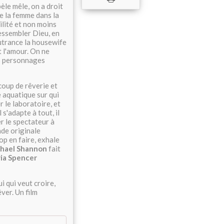
pèle mêle, on a droit
de la femme dans la
ilité et non moins
essembler Dieu, en
 outrance la housewife
t l'amour. On ne
es personnages
coup de rêverie et
e aquatique sur qui
 le laboratoire, et
s'adapte à tout, il
er le spectateur à
nde originale
op en faire, exhale
hael Shannon
fait
ia Spencer
i qui veut croire,
êver. Un film