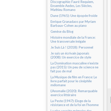
Discographie: Fauré Requiem,
Ensemble Aedes, Les Siècles,
Mathieu Romano
Dune (1965): Une épopée froide
Enrique Granadaos par Myriam
Barbaux-Cohen au piano
Genèse du Blog
Histoire mondiale de la France:
Une transversale inégale
Je Suis Là ! (2018): Personnel
Je suis un écrivain japonais
(2008): Un exercice de style
La Domination masculine n'existe
pas (2015): Un peu de science ne
fait pas de mal
La Musique de film en France: Le
livre parfait pour le cinéphile
mélomane
L'Anomalie (2020): Remarquable
exercice littéraire
La Peste (1947): Eloge de la
résistance et de la foi en l'homme
La plus secrète mémoire des