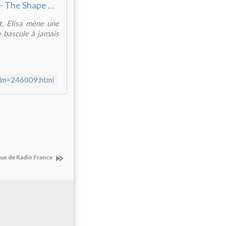
La Forme de l'eau - The Shape of Water
t, Elisa mène une
ie bascule à jamais
film=246009.html
que de Radio France