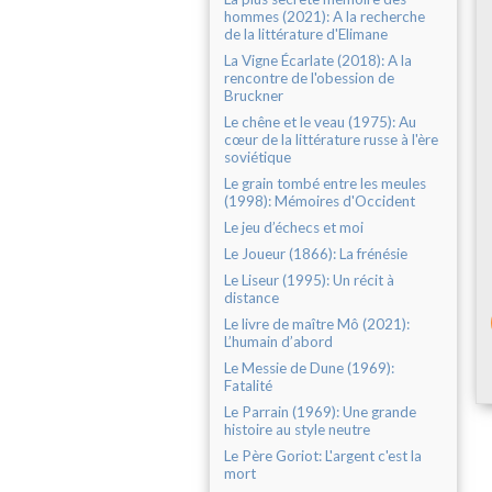
hommes (2021): A la recherche
de la littérature d'Elimane
La Vigne Écarlate (2018): A la
rencontre de l'obession de
Bruckner
Le chêne et le veau (1975): Au
cœur de la littérature russe à l'ère
soviétique
Le grain tombé entre les meules
(1998): Mémoires d'Occident
Le jeu d’échecs et moi
Le Joueur (1866): La frénésie
Le Liseur (1995): Un récit à
distance
Le livre de maître Mô (2021):
L’humain d’abord
Le Messie de Dune (1969):
Fatalité
Le Parrain (1969): Une grande
histoire au style neutre
Le Père Goriot: L'argent c'est la
mort