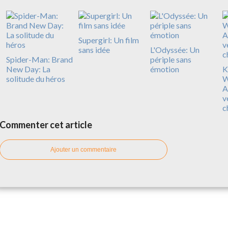
Supergirl: Un film
sans idée
L'Odyssée: Un
Spider-Man: Brand
périple sans
New Day: La
émotion
Ki
solitude du héros
W
A
v
c
Commenter cet article
Ajouter un commentaire