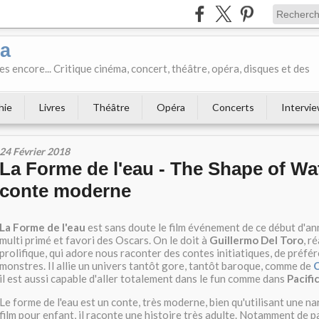
ka
es encore... Critique cinéma, concert, théâtre, opéra, disques et des
hie
Livres
Théâtre
Opéra
Concerts
Intervi
24 Février 2018
La Forme de l'eau - The Shape of Wa
conte moderne
La Forme de l'eau
est sans doute le film événement de ce début d'a
multi primé et favori des Oscars. On le doit à
Guillermo Del Toro
, r
prolifique, qui adore nous raconter des contes initiatiques, de préfé
monstres. Il allie un univers tantôt gore, tantôt baroque, comme de
C
il est aussi capable d'aller totalement dans le fun comme dans
Pacifi
Le forme de l'eau est un conte, très moderne, bien qu'utilisant une n
film pour enfant, il raconte une histoire très adulte. Notamment de p