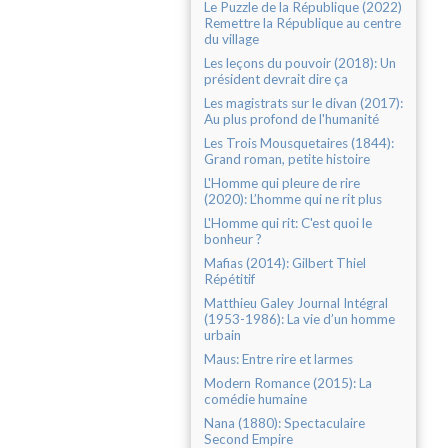
Le Puzzle de la République (2022)
Remettre la République au centre
du village
Les leçons du pouvoir (2018): Un
président devrait dire ça
Les magistrats sur le divan (2017):
Au plus profond de l'humanité
Les Trois Mousquetaires (1844):
Grand roman, petite histoire
L'Homme qui pleure de rire
(2020): L’homme qui ne rit plus
L'Homme qui rit: C'est quoi le
bonheur ?
Mafias (2014): Gilbert Thiel
Répétitif
Matthieu Galey Journal Intégral
(1953-1986): La vie d’un homme
urbain
Maus: Entre rire et larmes
Modern Romance (2015): La
comédie humaine
Nana (1880): Spectaculaire
Second Empire