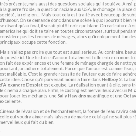
très présente, mais aussi des questions sociales qu'il soulève. Ainsi, 
à la guerre froide, la question raciale aux USA, le chômage, la place 
société, la religion... Mais tout cela est traité avec beaucoup de subt
d'humour. On se demande donc dans une scène à quoi pourrait bien r
se disant qu'au final, il serait plutôt noir que blanc. On caricature à
américaine qui doit se taire en toutes circonstances, surtout pendan
considère pas les femmes de ménages, alors qu'ironiquement l'un d
principaux occupe cette fonction.
Mais n'allez pas croire que tout est aussi sérieux. Au contraire, beau
de poésie ici. Une histoire d'amour totalement folle entre un monstr
on fait des expériences et une femme de ménage chargée de nettoyer
pourtant, on adhère totalement. Parce que l'amour est comme l'eau, il 
est malléable. C'est la grande réussite de l'auteur que de faire adhér
cette idée. Chose qu'il parvenait moins à faire dans
Hellboy 2
. La ba
d'
Alexandre Desplat
est exquise. La réalisation quant à elle, sans tr
le cinéma à chaque plan. Enfin, le casting est merveilleux avec un
Mic
pour jouer les méchants, une
Sally Hawkins
magnifique et une
Octav
excellente.
Cinéma de l'évasion et de l'enchantement, la forme de l'eau ravira celu
celle qui voudra aimer mais laissera de marbre celui qui ne sait plus r
merveilleux qui fait du bien.