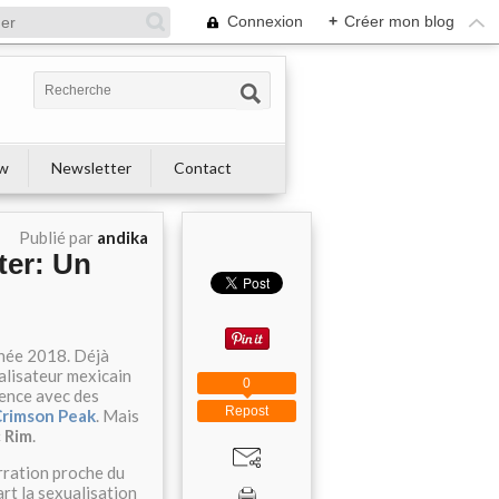
Connexion
+
Créer mon blog
ew
Newsletter
Contact
Publié par
andika
ter: Un
nnée 2018. Déjà
éalisateur mexicain
0
rence avec des
Repost
rimson Peak
. Mais
c Rim
.
arration proche du
art la sexualisation