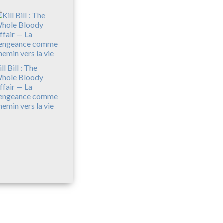
ll Bill : The
hole Bloody
ffair — La
engeance comme
hemin vers la vie