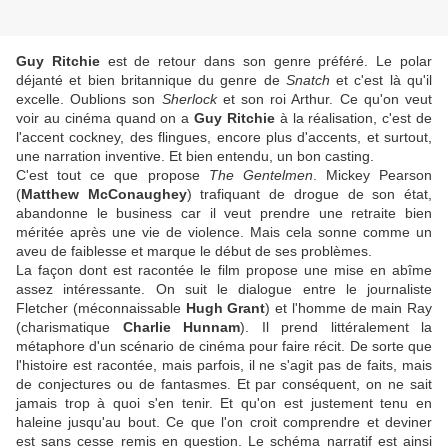
Guy Ritchie
est de retour dans son genre préféré. Le polar
déjanté et bien britannique du genre de
Snatch
et c'est là qu'il
excelle. Oublions son
Sherlock
et son roi Arthur. Ce qu'on veut
voir au cinéma quand on a
Guy Ritchie
à la réalisation, c'est de
l'accent cockney, des flingues, encore plus d'accents, et surtout,
une narration inventive. Et bien entendu, un bon casting.
C'est tout ce que propose
The Gentelmen
. Mickey Pearson
(
Matthew McConaughey
) trafiquant de drogue de son état,
abandonne le business car il veut prendre une retraite bien
méritée après une vie de violence. Mais cela sonne comme un
aveu de faiblesse et marque le début de ses problèmes.
La façon dont est racontée le film propose une mise en abîme
assez intéressante. On suit le dialogue entre le journaliste
Fletcher (méconnaissable
Hugh Grant
) et l'homme de main Ray
(charismatique
Charlie Hunnam
). Il prend littéralement la
métaphore d'un scénario de cinéma pour faire récit. De sorte que
l'histoire est racontée, mais parfois, il ne s'agit pas de faits, mais
de conjectures ou de fantasmes. Et par conséquent, on ne sait
jamais trop à quoi s'en tenir. Et qu'on est justement tenu en
haleine jusqu'au bout. Ce que l'on croit comprendre et deviner
est sans cesse remis en question. Le schéma narratif est ainsi