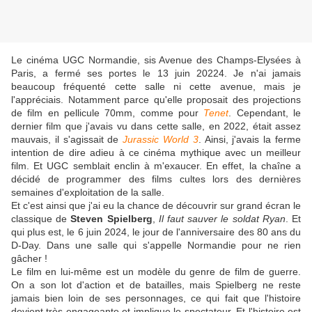
Le cinéma UGC Normandie, sis Avenue des Champs-Elysées à
Paris, a fermé ses portes le 13 juin 20224. Je n'ai jamais
beaucoup fréquenté cette salle ni cette avenue, mais je
l'appréciais. Notamment parce qu'elle proposait des projections
de film en pellicule 70mm, comme pour
Tenet
. Cependant, le
dernier film que j'avais vu dans cette salle, en 2022, était assez
mauvais, il s'agissait de
Jurassic World 3
. Ainsi, j'avais la ferme
intention de dire adieu à ce cinéma mythique avec un meilleur
film. Et UGC semblait enclin à m'exaucer. En effet, la chaîne a
décidé de programmer des films cultes lors des dernières
semaines d'exploitation de la salle.
Et c'est ainsi que j'ai eu la chance de découvrir sur grand écran le
classique de
Steven Spielberg
,
Il faut sauver le soldat Ryan
. Et
qui plus est, le 6 juin 2024, le jour de l'anniversaire des 80 ans du
D-Day. Dans une salle qui s'appelle Normandie pour ne rien
gâcher !
Le film en lui-même est un modèle du genre de film de guerre.
On a son lot d'action et de batailles, mais Spielberg ne reste
jamais bien loin de ses personnages, ce qui fait que l'histoire
devient très engageante et implique le spectateur. Et l'histoire est