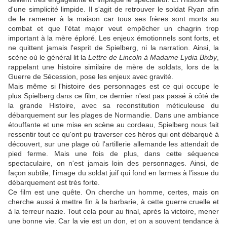
d'une simplicité limpide. Il s'agit de retrouver le soldat Ryan afin
de le ramener à la maison car tous ses frères sont morts au
combat et que l'état major veut empêcher un chagrin trop
important à la mère éploré. Les enjeux émotionnels sont forts, et
ne quittent jamais l'esprit de Spielberg, ni la narration. Ainsi, la
scène où le général lit la
Lettre de Lincoln à Madame Lydia Bixby
,
rappelant une histoire similaire de mère de soldats, lors de la
Guerre de Sécession, pose les enjeux avec gravité.
Mais même si l'histoire des personnages est ce qui occupe le
plus Spielberg dans ce film, ce dernier n'est pas passé à côté de
la grande Histoire, avec sa reconstitution méticuleuse du
débarquement sur les plages de Normandie. Dans une ambiance
étouffante et une mise en scène au cordeau, Spielberg nous fait
ressentir tout ce qu'ont pu traverser ces héros qui ont débarqué à
découvert, sur une plage où l'artillerie allemande les attendait de
pied ferme. Mais une fois de plus, dans cette séquence
spectaculaire, on n'est jamais loin des personnages. Ainsi, de
façon subtile, l'image du soldat juif qui fond en larmes à l'issue du
débarquement est très forte.
Ce film est une quête. On cherche un homme, certes, mais on
cherche aussi à mettre fin à la barbarie, à cette guerre cruelle et
à la terreur nazie. Tout cela pour au final, après la victoire, mener
une bonne vie. Car la vie est un don, et on a souvent tendance à