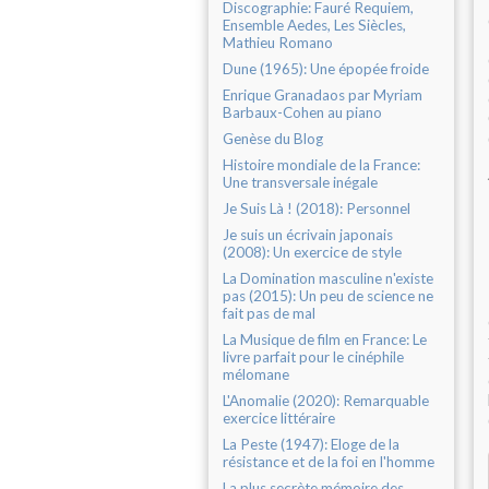
Discographie: Fauré Requiem,
Ensemble Aedes, Les Siècles,
Mathieu Romano
Dune (1965): Une épopée froide
Enrique Granadaos par Myriam
Barbaux-Cohen au piano
Genèse du Blog
Histoire mondiale de la France:
Une transversale inégale
Je Suis Là ! (2018): Personnel
Je suis un écrivain japonais
(2008): Un exercice de style
La Domination masculine n'existe
pas (2015): Un peu de science ne
fait pas de mal
La Musique de film en France: Le
livre parfait pour le cinéphile
mélomane
L'Anomalie (2020): Remarquable
exercice littéraire
La Peste (1947): Eloge de la
résistance et de la foi en l'homme
La plus secrète mémoire des