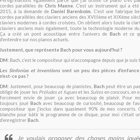
Pérégrinations également parce que j’ai utilisé ce piano très par
cordes parallèles de
Chris Maene
. C’est un instrument qui a ét
2015, à la demande de
Daniel Barenboim
. C’est une fabrique be
cordes parallèles des claviers anciens des XVIIIème et XIXème siècl
claviers modernes à cordes croisées. On obtient alors toute la clar
claviers anciens mais également, toute la technologie moderne du 
Ça a créé un pont acoustique entre l’univers de
Bach
et ce qu
d’entendre sur nos pianos actuels.
Justement, que représente Bach pour vous aujourd’hui ?
DM
: Bach, c’est le compositeur qui m’accompagne depuis que je suis t
Les
Sinfonias et Inventions
sont un peu des pièces d’enfance 
n’est-ce pas ?
DM
: Justement, pour beaucoup de pianistes,
Bach
peut être un pas
obligé de jouer les
Préludes et fugues
et les
Suites
en concours, en e
forcément envie de jouer ça avec beaucoup de plaisir. Pour moi,
toujours joué
Bach
avec beaucoup de curiosité, beaucoup de fasci
compositeur que j’inclus dans quasiment 90% de mes concerts. 
blanche pour bâtir le programme de ce disque, pour moi c’était u
d’enregistrer
Bach
.
Je voulais proposer des choses moins joué