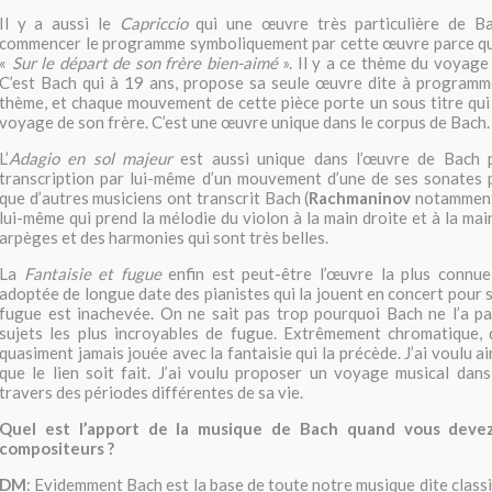
Il y a aussi le
Capriccio
qui une œuvre très particulière de Bac
commencer le programme symboliquement par cette œuvre parce qu
«
Sur le départ de son frère bien-aimé
». Il y a ce thème du voyage 
C’est Bach qui à 19 ans, propose sa seule œuvre dite à programme.
thème, et chaque mouvement de cette pièce porte un sous titre qui 
voyage de son frère. C’est une œuvre unique dans le corpus de Bach.
L’
Adagio en sol majeur
est aussi unique dans l’œuvre de Bach p
transcription par lui-même d’un mouvement d’une de ses sonates p
que d’autres musiciens ont transcrit Bach (
Rachmaninov
notamment)
lui-même qui prend la mélodie du violon à la main droite et à la ma
arpèges et des harmonies qui sont très belles.
La
Fantaisie et fugue
enfin est peut-être l’œuvre la plus connue 
adoptée de longue date des pianistes qui la jouent en concert pour s
fugue est inachevée. On ne sait pas trop pourquoi Bach ne l’a pas
sujets les plus incroyables de fugue. Extrêmement chromatique, d
quasiment jamais jouée avec la fantaisie qui la précède. J’ai voulu ai
que le lien soit fait. J’ai voulu proposer un voyage musical dan
travers des périodes différentes de sa vie.
Quel est l’apport de la musique de Bach quand vous devez
compositeurs ?
DM
: Evidemment Bach est la base de toute notre musique dite clas