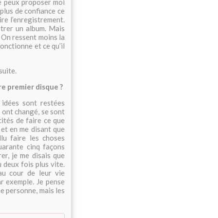
e peux proposer moi
plus de confiance ce
ire l’enregistrement.
strer un album. Mais
. On ressent moins la
onctionne et ce qu’il
suite.
re premier disque ?
 idées sont restées
 ont changé, se sont
cités de faire ce que
 et en me disant que
llu faire les choses
uarante cinq façons
er, je me disais que
deux fois plus vite.
u cour de leur vie
r exemple. Je pense
e personne, mais les