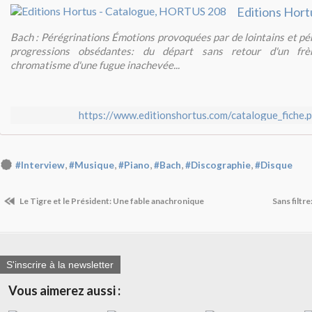
Bach : Pérégrinations Émotions provoquées par de lointains et pé
progressions obsédantes: du départ sans retour d'un frè
chromatisme d'une fugue inachevée...
https://www.editionshortus.com/catalogue_fiche
,
,
,
,
,
#Interview
#Musique
#Piano
#Bach
#Discographie
#Disque
Le Tigre et le Président: Une fable anachronique
Sans filtr
S'inscrire à la newsletter
Vous aimerez aussi :