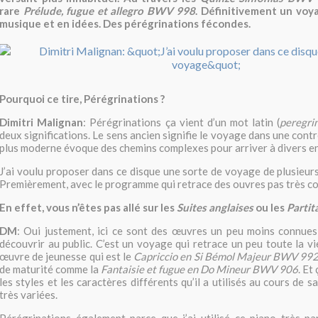
rare
Prélude, fugue et allegro BWV 998
. Définitivement un voy
musique et en idées. Des pérégrinations fécondes.
Pourquoi ce tire, Pérégrinations ?
Dimitri Malignan
: Pérégrinations ça vient d’un mot latin (
peregri
deux significations. Le sens ancien signifie le voyage dans une contr
plus moderne évoque des chemins complexes pour arriver à divers en
J’ai voulu proposer dans ce disque une sorte de voyage de plusieurs
Premièrement, avec le programme qui retrace des ouvres pas très c
En effet, vous n’êtes pas allé sur les
Suites anglaises
ou les
Partit
DM
: Oui justement, ici ce sont des œuvres un peu moins connues 
découvrir au public. C’est un voyage qui retrace un peu toute la v
œuvre de jeunesse qui est le
Capriccio en Si Bémol Majeur BWV 99
de maturité comme la
Fantaisie et fugue en Do Mineur BWV 906
. Et
les styles et les caractères différents qu’il a utilisés au cours de s
très variées.