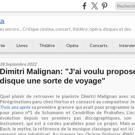
ka
es encore... Critique cinéma, concert, théâtre, opéra, disques et des
hie
Livres
Théâtre
Opéra
Concerts
Intervi
28 Septembre 2022
Dimitri Malignan: "J’ai voulu propos
disque une sorte de voyage"
Quel plaisir de retrouver le pianiste Dimitri Malignan avec 
Pérégrinations paru chez Hortus et consacré au compositeur J
Trois ans après
sa première gravure qui avait pour programme l
pour piano n°1 de Schumann et Cendrillon de Prokofiev. L'oc
évolution depuis ses premiers pas discographiques, son
instrument, qui est à cordes parallèles pour ce projet. Mais a
Bach, le mythe, la référence de la musique classique qui est ic
versant plus inhabituel. Au travers les
Quinze
Sinfonias BWV