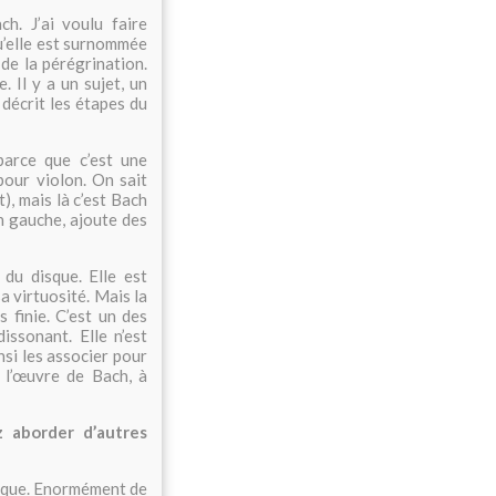
h. J’ai voulu faire
’elle est surnommée
de la pérégrination.
 Il y a un sujet, un
décrit les étapes du
arce que c’est une
our violon. On sait
, mais là c’est Bach
in gauche, ajoute des
du disque. Elle est
a virtuosité. Mais la
 finie. C’est un des
issonant. Elle n’est
nsi les associer pour
s l’œuvre de Bach, à
 aborder d’autres
sique. Enormément de