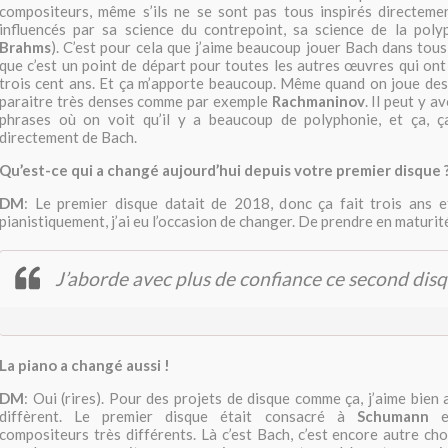
compositeurs, même s’ils ne se sont pas tous inspirés directeme
influencés par sa science du contrepoint, sa science de la poly
Brahms
). C’est pour cela que j’aime beaucoup jouer Bach dans tou
que c’est un point de départ pour toutes les autres œuvres qui ont
trois cent ans. Et ça m’apporte beaucoup. Même quand on joue des
paraitre très denses comme par exemple
Rachmaninov
. Il peut y a
phrases où on voit qu’il y a beaucoup de polyphonie, et ça, 
directement de Bach.
Qu’est-ce qui a changé aujourd’hui depuis votre premier disque 
DM
: Le premier disque datait de 2018, donc ça fait trois ans 
pianistiquement, j’ai eu l’occasion de changer. De prendre en maturit
J’aborde avec plus de confiance ce second disq
La piano a changé aussi !
DM
: Oui (rires). Pour des projets de disque comme ça, j’aime bien
diffèrent. Le premier disque était consacré à
Schumann
e
compositeurs très différents. Là c’est Bach, c’est encore autre ch