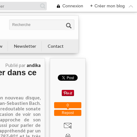
Connexion
+
Créer mon blog
ew
Newsletter
Contact
Publié par
andika
er dans ce
son nouveau disque,
ean-Sebastien Bach.
0
a redoutable sonate
Repost
casion de voir son
 approche de son
ussi pour parler de
i appréhendé par un
 787-801
et le très