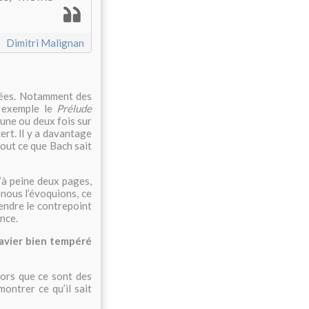
Dimitri Malignan
trées. Notamment des
 exemple le
Prélude
 une ou deux fois sur
rt. ll y a davantage
tout ce que Bach sait
d’à peine deux pages,
nous l’évoquions, ce
endre le contrepoint
nce.
Clavier bien tempéré
alors que ce sont des
montrer ce qu’il sait