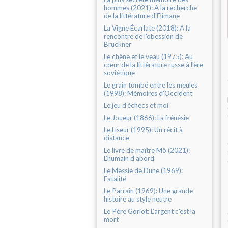
hommes (2021): A la recherche
de la littérature d'Elimane
La Vigne Écarlate (2018): A la
rencontre de l'obession de
Bruckner
Le chêne et le veau (1975): Au
cœur de la littérature russe à l'ère
soviétique
Le grain tombé entre les meules
(1998): Mémoires d'Occident
Le jeu d’échecs et moi
Le Joueur (1866): La frénésie
Le Liseur (1995): Un récit à
distance
Le livre de maître Mô (2021):
L’humain d’abord
Le Messie de Dune (1969):
Fatalité
Le Parrain (1969): Une grande
histoire au style neutre
Le Père Goriot: L'argent c'est la
mort