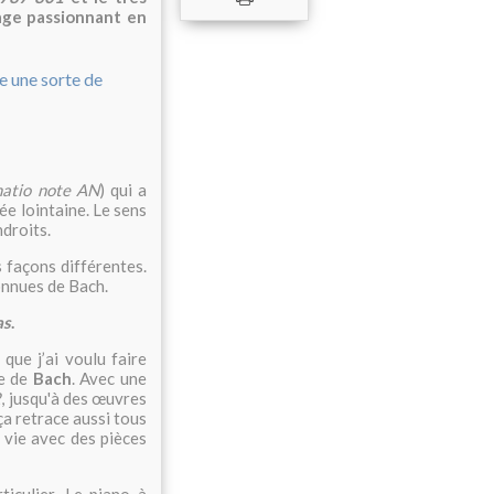
age passionnant en
natio note AN
) qui a
ée lointaine. Le sens
droits.
 façons différentes.
onnues de Bach.
as
.
que j’ai voulu faire
ie de
Bach
. Avec une
2
, jusqu'à des œuvres
 ça retrace aussi tous
a vie avec des pièces