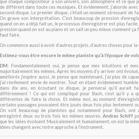
que chaque compositeur a son univers, son atmosphère et ce que j
de différent dans toute ces musiques. Et évidemment, j’aborde avec 
second disque. Le premier disque, c’était un moment stressant de fa
On grave son interprétation. C’est beaucoup de pression d’enregi
quand on en a déjà fait un, le processus d’enregistrer est plus facile
pression quand on est au piano et on sait un peu mieux comment ça f
faut faire.
On commence aussi à avoir d’autres projets, d’autres choses pour la 
Estimez-vous être encore le même pianiste qu’à l’époque de vot
DM
: Fondamentalement oui, je pense que mes intuitions et mes
majoritairement les mêmes. Après les moyens d’y arriver ont évolué,
améliorés j’espère aussi. Je pense que maintenant, j’ai plus de capa
j’ai réellement envie de montrer. Tout en étant évidemment humble
dans dix ans, en écoutant ce disque, je penserai qu’il aurait fa
différemment ! Ce qui est compliqué pour Bach, c’est qu’il y a q
différentes de faire la chose. Et même moi, au moment d’enregistr
certains passages pouvaient être joués deux fois plus lentement ou 
On voit beaucoup de pianistes qui notamment pour Bach, ont a
enregistré deux ou trois fois les mêmes œuvres.
Andras Schiff
pa
que les idées évoluent Musicalement et humainement, on est la mêm
idées changent avec notre approche à l’instrument.