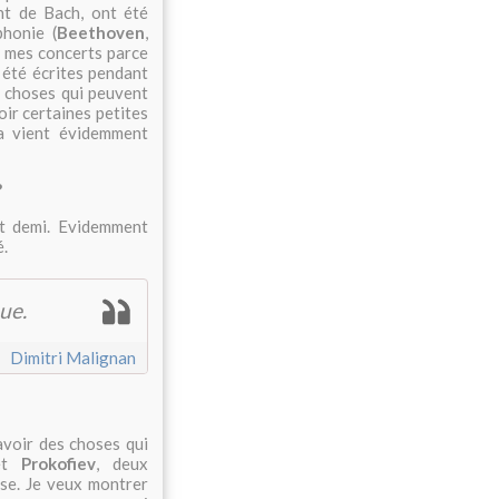
nt de Bach, ont été
phonie (
Beethoven
,
s mes concerts parce
 été écrites pendant
 choses qui peuvent
voir certaines petites
ça vient évidemment
?
et demi. Evidemment
é.
ue.
Dimitri Malignan
 avoir des choses qui
t
Prokofiev
, deux
ose. Je veux montrer