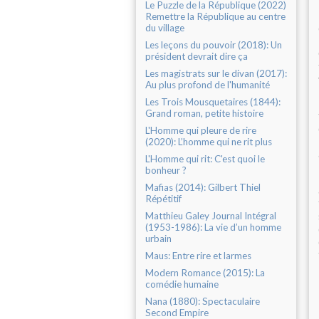
Le Puzzle de la République (2022)
Remettre la République au centre
du village
Les leçons du pouvoir (2018): Un
président devrait dire ça
Les magistrats sur le divan (2017):
Au plus profond de l'humanité
Les Trois Mousquetaires (1844):
Grand roman, petite histoire
L'Homme qui pleure de rire
(2020): L’homme qui ne rit plus
L'Homme qui rit: C'est quoi le
bonheur ?
Mafias (2014): Gilbert Thiel
Répétitif
Matthieu Galey Journal Intégral
(1953-1986): La vie d’un homme
urbain
Maus: Entre rire et larmes
Modern Romance (2015): La
comédie humaine
Nana (1880): Spectaculaire
Second Empire