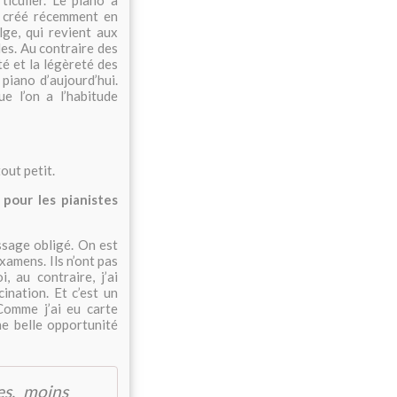
ticulier. Le piano à
é créé récemment en
lge, qui revient aux
es. Au contraire des
té et la légèreté des
piano d’aujourd’hui.
e l’on a l’habitude
out petit.
pour les pianistes
sage obligé. On est
xamens. Ils n’ont pas
 au contraire, j’ai
nation. Et c’est un
Comme j’ai eu carte
ne belle opportunité
es, moins