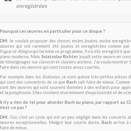
enregistrées
Pourquoi ces œuvres en particulier pour ce disque ?
DM
: Je voulais proposer des choses moins jouées, moins enregis
œuvres qui ont rarement été jouées et enregistrées comme par
Fugue et Allegro
qui termine ce programme. Il n’a été enregistré que
piano moderne. Mais
Sviatoslav Richter
jouait cette œuvre en conce
de témoignages sur clavecin et claviers anciens. J’ai voulu montrer 
faire dans ces œuvres qui sont toutes assez courtes.
Par exemple dans les
Sinfonias
, ce sont quinze très petites pièces 
qui sont des concentrés de ce que
Bach
sait faire de mieux. Comme 
sont des œuvres qui sont souvent données à des enfants pour appr
et la polyphonie. Elles révèlent énormément d’expressivité et de scie
Il n’y a rien de tel pour aborder Bach au piano, par rapport au 
n’est-ce pas ?
DM
: Oui, c’est un cycle qui est un peu négligé dans les concerts 
œuvres exceptionnelles. Malgré leur courte durée,
Bach
arrive à 
faire de mieux.