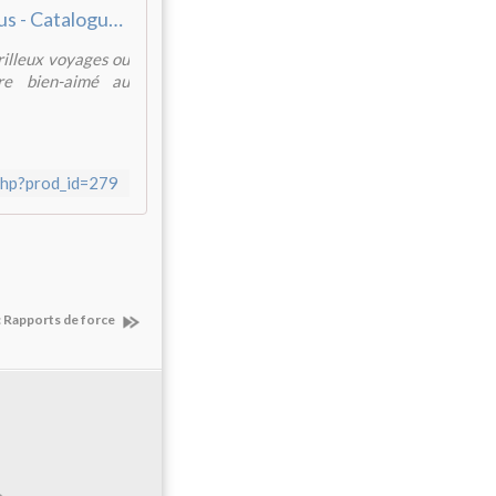
Editions Hortus - Catalogue, HORTUS 208
rilleux voyages ou
re bien-aimé au
.php?prod_id=279
e: Rapports de force