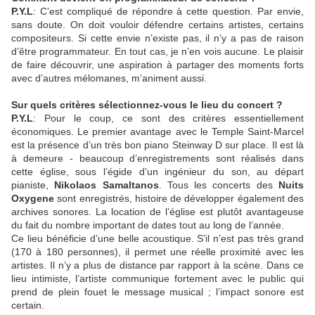
P.Y.L
: C’est compliqué de répondre à cette question. Par envie,
sans doute. On doit vouloir défendre certains artistes, certains
compositeurs. Si cette envie n’existe pas, il n’y a pas de raison
d’être programmateur. En tout cas, je n’en vois aucune. Le plaisir
de faire découvrir, une aspiration à partager des moments forts
avec d’autres mélomanes, m’animent aussi.
Sur quels critères sélectionnez-vous le lieu du concert ?
P.Y.L
: Pour le coup, ce sont des critères essentiellement
économiques. Le premier avantage avec le Temple Saint-Marcel
est la présence d’un très bon piano Steinway D sur place. Il est là
à demeure - beaucoup d’enregistrements sont réalisés dans
cette église, sous l’égide d’un ingénieur du son, au départ
pianiste,
Nikolaos Samaltanos
. Tous les concerts des
Nuits
Oxygene
sont enregistrés, histoire de développer également des
archives sonores. La location de l’église est plutôt avantageuse
du fait du nombre important de dates tout au long de l’année.
Ce lieu bénéficie d’une belle acoustique. S’il n’est pas très grand
(170 à 180 personnes), il permet une réelle proximité avec les
artistes. Il n’y a plus de distance par rapport à la scène. Dans ce
lieu intimiste, l’artiste communique fortement avec le public qui
prend de plein fouet le message musical ; l’impact sonore est
certain.