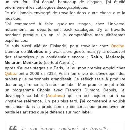
un peu fou. J’ai écouté beaucoup de disques, j’ai étudié
énormément les catalogues discographiques.
Je n’ai jamais envisagé de travailler dans autre chose que la
musique.
J’ai commencé à faire quelques stages, chez Universal
notamment, au département back catalogue. J’y ai travaillé
pendant presque un an si je comptabilise mes différentes
expériences.
Je suis aussi allé en Finlande, pour travailler chez
Ondine
.
L’amour de
Sibelius
m’y avait alors guidé, mais j’y ai découvert
des répertoires plus confidentiels encore :
Raitio
,
Madetoja
,
Melartin
,
Merikanto
(surtout Aarre…).
Après d’autres stages sur Paris, j’ai eu mon premier emploi chez
Qobuz
entre 2008 et 2013. Puis mon envie de développer des
projets plus personnels grandissait. Je réfléchissais à produire
des enregistrements, à créer un label. Mon premier projet a été
un programme Chopin avec François Dumont. Depuis, j’ai
développé ce label (
Artalinna
) qui en est aujourd’hui à sa
vingtième référence. Un peu plus tard, j’ai commencé à vouloir
me lancer dans la production de concerts pour promouvoir en
partie les artistes que je défends sur mon label.
Je n’ai jamais envisagé de travailler