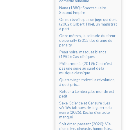
comédie humaine
Nana (1880): Spectaculaire
Second Empire
On ne réveille pas un juge qui dort
(2002): Gilbert Thiel, un magistrat
à part
Onze mètres, la solitude du tireur
de penalty (2015): Le drame du
pénalty
Peau noire, masques blancs
(1952): Cas cliniques
Philharmonia (2019): Ceci n'est
pas une série au sujet de la
musique classique
Quatrevingt-treize: La révolution,
à quel prix...
Retour à Lemberg: Le monde est
petit
Sexe, Science et Censure : Les
vérités taboues de la guerre du
genre (2025): L'écho d'un acte
manqué
Soit dit en passant (2020): Vie
d'un père, cinéaste, humoriste...