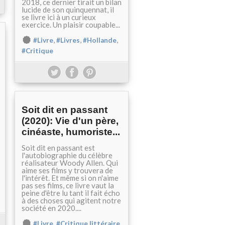
2018, ce dernier tirait un bilan
lucide de son quinquennat, il
se livre ici à un curieux
exercice. Un plaisir coupable...
,
,
,
#Livre
#Livres
#Hollande
#Critique
Soit dit en passant
(2020): Vie d'un père,
cinéaste, humoriste...
Soit dit en passant est
l'autobiographie du célèbre
réalisateur Woody Allen. Qui
aime ses films y trouvera de
l'intérêt. Et même si on n'aime
pas ses films, ce livre vaut la
peine d'être lu tant il fait écho
à des choses qui agitent notre
société en 2020....
,
,
#Livre
#Critique littéraire