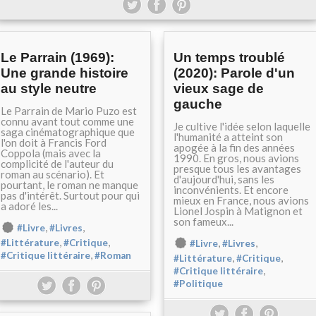
Le Parrain (1969):
Un temps troublé
Une grande histoire
(2020): Parole d'un
au style neutre
vieux sage de
gauche
Le Parrain de Mario Puzo est
connu avant tout comme une
Je cultive l'idée selon laquelle
saga cinématographique que
l'humanité a atteint son
l'on doit à Francis Ford
apogée à la fin des années
Coppola (mais avec la
1990. En gros, nous avions
complicité de l'auteur du
presque tous les avantages
roman au scénario). Et
d'aujourd'hui, sans les
pourtant, le roman ne manque
inconvénients. Et encore
pas d'intérêt. Surtout pour qui
mieux en France, nous avions
a adoré les...
Lionel Jospin à Matignon et
son fameux...
,
,
#Livre
#Livres
,
,
,
,
#Littérature
#Critique
#Livre
#Livres
,
#Critique littéraire
#Roman
,
,
#Littérature
#Critique
,
#Critique littéraire
#Politique