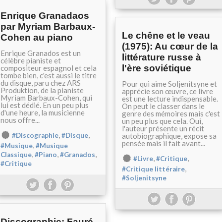
Enrique Granadaos
par Myriam Barbaux-
Le chêne et le veau
Cohen au piano
(1975): Au cœur de la
Enrique Granados est un
littérature russe à
célèbre pianiste et
l'ère soviétique
compositeur espagnol et cela
tombe bien, c'est aussi le titre
du disque, paru chez ARS
Pour qui aime Soljenitsyne et
Produktion, de la pianiste
apprécie son œuvre, ce livre
Myriam Barbaux-Cohen, qui
est une lecture indispensable.
lui est dédié. En un peu plus
On peut le classer dans le
d'une heure, la musicienne
genre des mémoires mais c'est
nous offre...
un peu plus que cela. Oui,
l'auteur présente un récit
,
,
#Discographie
#Disque
autobiographique, expose sa
pensée mais il fait avant...
,
#Musique
#Musique
,
,
,
Classique
#Piano
#Granados
,
,
#Livre
#Critique
#Critique
,
#Critique littéraire
#Soljenitsyne
Discographie: Fauré