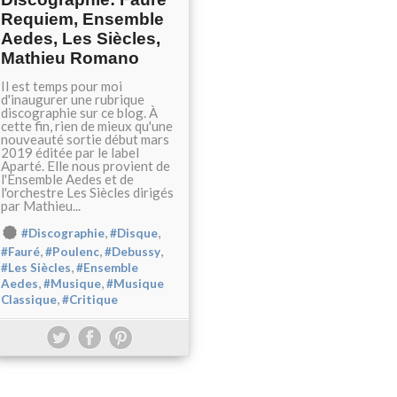
Requiem, Ensemble
Aedes, Les Siècles,
Mathieu Romano
Il est temps pour moi
d'inaugurer une rubrique
discographie sur ce blog. À
cette fin, rien de mieux qu'une
nouveauté sortie début mars
2019 éditée par le label
Aparté. Elle nous provient de
l'Ensemble Aedes et de
l'orchestre Les Siècles dirigés
par Mathieu...
,
,
#Discographie
#Disque
,
,
,
#Fauré
#Poulenc
#Debussy
,
#Les Siècles
#Ensemble
,
,
Aedes
#Musique
#Musique
,
Classique
#Critique