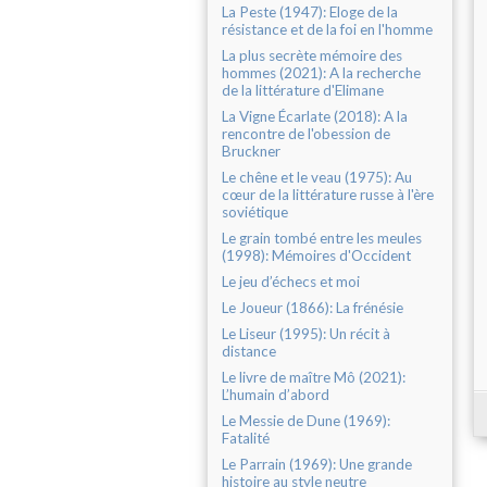
La Peste (1947): Eloge de la
résistance et de la foi en l'homme
La plus secrète mémoire des
hommes (2021): A la recherche
de la littérature d'Elimane
La Vigne Écarlate (2018): A la
rencontre de l'obession de
Bruckner
Le chêne et le veau (1975): Au
cœur de la littérature russe à l'ère
soviétique
Le grain tombé entre les meules
(1998): Mémoires d'Occident
Le jeu d’échecs et moi
Le Joueur (1866): La frénésie
Le Liseur (1995): Un récit à
distance
Le livre de maître Mô (2021):
L’humain d’abord
Le Messie de Dune (1969):
Fatalité
Le Parrain (1969): Une grande
histoire au style neutre