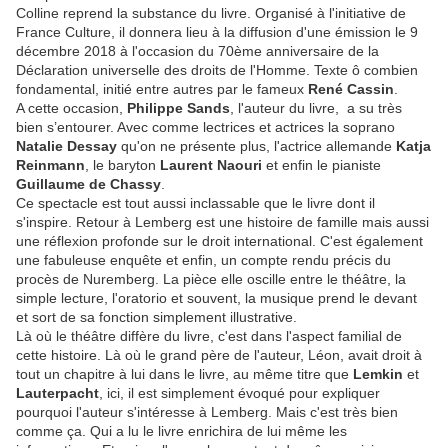
Colline reprend la substance du livre. Organisé à l'initiative de
France Culture, il donnera lieu à la diffusion d'une émission le 9
décembre 2018 à l'occasion du 70ème anniversaire de la
Déclaration universelle des droits de l'Homme. Texte ô combien
fondamental, initié entre autres par le fameux
René Cassin
.
A cette occasion,
Philippe Sands
, l'auteur du livre, a su très
bien s’entourer. Avec comme lectrices et actrices la soprano
Natalie Dessay
qu'on ne présente plus, l'actrice allemande
Katja
Reinmann
, le baryton
Laurent Naouri
et enfin le pianiste
Guillaume de Chassy
.
Ce spectacle est tout aussi inclassable que le livre dont il
s'inspire. Retour à Lemberg est une histoire de famille mais aussi
une réflexion profonde sur le droit international. C'est également
une fabuleuse enquête et enfin, un compte rendu précis du
procès de Nuremberg. La pièce elle oscille entre le théâtre, la
simple lecture, l'oratorio et souvent, la musique prend le devant
et sort de sa fonction simplement illustrative.
Là où le théâtre diffère du livre, c'est dans l'aspect familial de
cette histoire. Là où le grand père de l'auteur, Léon, avait droit à
tout un chapitre à lui dans le livre, au même titre que
Lemkin
et
Lauterpacht
, ici, il est simplement évoqué pour expliquer
pourquoi l'auteur s'intéresse à Lemberg. Mais c'est très bien
comme ça. Qui a lu le livre enrichira de lui même les