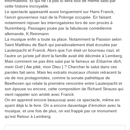
informations. Et qui ne l'a pas lu sera tout de même saisi par
cette histoire incroyable.
Le spectacle appesantit aussi longuement sur Hans Franck,
l'ancin gouverneur nazi de la Polonge occupée. En faisant
notamment rejouer les interrogatoires lors de son procès à
Nuremberg. Passages jouée par la fabuleuse comédienne
allemande, K.Reinmann.
La musique enfin a toute sa place. Notamment la Passion selon
Saint Matthieu de Bach qui paradoxalement était écoutée par
Lauterpacht et Franck. Alors que l'un était un bourreau nazi, et
l'autre un juriste juif dont la famille avait été décimée à Lemberg.
Mais comment ne pas être saisi par le fameux air
Erbarme dich,
mein Gott
(
Aie pitié, mon Dieu
) ? Chercher le salut dans ces
paroles fait sens. Mais les extraits musicaux choisis retracent la
vie de nos protagonistes, comme la sonate pathétique de
Beethoven qui relate la première rencontre entre Lauterpacht et
son épouse ou encore, cette composition de Richard Strauss qui
vient rappeler son amitié avec Franck.
On en apprend encore beaucoup avec ce spectacle, même en
ayant déjà lu le livre. On a encore davantage d'émotion avec la
musique, et une fois de plus, on est frappé par ce monument
qu'est Retour à Lemberg.