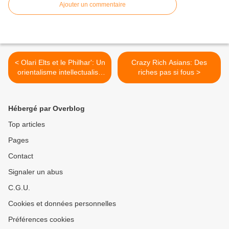
Ajouter un commentaire
< Olari Elts et le Philhar': Un
Crazy Rich Asians: Des
orientalisme intellectualisé
riches pas si fous >
dans la Chant de la Terre
de Mahler
Hébergé par Overblog
Top articles
Pages
Contact
Signaler un abus
C.G.U.
Cookies et données personnelles
Préférences cookies