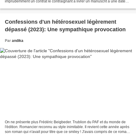
imprudemment un contrat le contraignant à livrer un manuscrit à une date
butoir sous peine de sévères pénalités financières,...
Confessions d'un hétérosexuel légèrement
dépassé (2023): Une sympathique provocation
Par
andika
On ne présente plus Frédéric Beigbeder. Trublion du PAF et du monde de
l'édition. Romancier reconnu au style inimitable. Il revient cette année après
son roman qui n'avait pour titre que ce smiley ! J'avais compris de ce roman