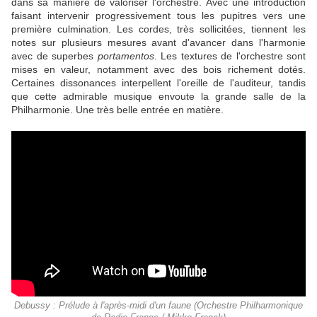
dans sa manière de valoriser l'orchestre. Avec une introduction
faisant intervenir progressivement tous les pupitres vers une
première culmination. Les cordes, très sollicitées, tiennent les
notes sur plusieurs mesures avant d'avancer dans l'harmonie
avec de superbes
portamentos
. Les textures de l'orchestre sont
mises en valeur, notamment avec des bois richement dotés.
Certaines dissonances interpellent l'oreille de l'auditeur, tandis
que cette admirable musique envoute la grande salle de la
Philharmonie. Une très belle entrée en matière.
Debussy : Prélude à l'après-midi d'un faune (Orchestre Philharmonique