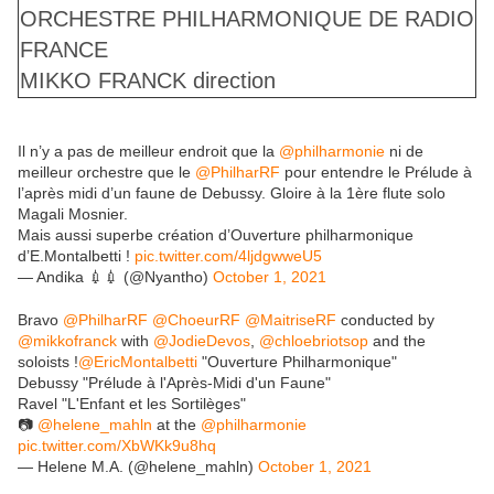
ORCHESTRE PHILHARMONIQUE DE RADIO
FRANCE
MIKKO FRANCK
direction
Il n’y a pas de meilleur endroit que la
@philharmonie
ni de
meilleur orchestre que le
@PhilharRF
pour entendre le Prélude à
l’après midi d’un faune de Debussy. Gloire à la 1ère flute solo
Magali Mosnier.
Mais aussi superbe création d’Ouverture philharmonique
d’E.Montalbetti !
pic.twitter.com/4ljdgwweU5
— Andika 💉💉 (@Nyantho)
October 1, 2021
Bravo
@PhilharRF
@ChoeurRF
@MaitriseRF
conducted by
@mikkofranck
with
@JodieDevos
,
@chloebriotsop
and the
soloists !
@EricMontalbetti
"Ouverture Philharmonique"
Debussy "Prélude à l'Après-Midi d'un Faune"
Ravel "L'Enfant et les Sortilèges"
📷
@helene_mahln
at the
@philharmonie
pic.twitter.com/XbWKk9u8hq
— Helene M.A. (@helene_mahln)
October 1, 2021