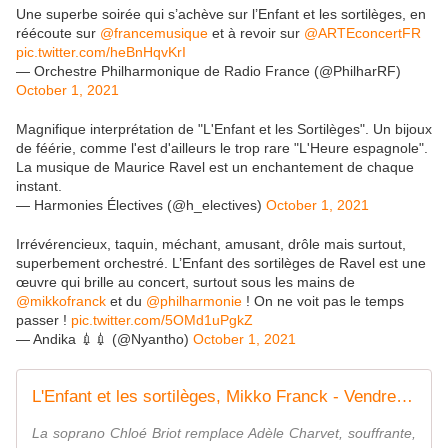
Une superbe soirée qui s’achève sur l’Enfant et les sortilèges, en
réécoute sur
@francemusique
et à revoir sur
@ARTEconcertFR
pic.twitter.com/heBnHqvKrI
— Orchestre Philharmonique de Radio France (@PhilharRF)
October 1, 2021
Magnifique interprétation de "L'Enfant et les Sortilèges". Un bijoux
de féérie, comme l'est d'ailleurs le trop rare "L'Heure espagnole".
La musique de Maurice Ravel est un enchantement de chaque
instant.
— Harmonies Électives (@h_electives)
October 1, 2021
Irrévérencieux, taquin, méchant, amusant, drôle mais surtout,
superbement orchestré. L’Enfant des sortilèges de Ravel est une
œuvre qui brille au concert, surtout sous les mains de
@mikkofranck
et du
@philharmonie
! On ne voit pas le temps
passer !
pic.twitter.com/5OMd1uPgkZ
— Andika 💉💉 (@Nyantho)
October 1, 2021
L'Enfant et les sortilèges, Mikko Franck - Vendredi 01 octobre 2021 - 20h30 Philharmonie de Paris
La soprano Chloé Briot remplace Adèle Charvet, souffrante,