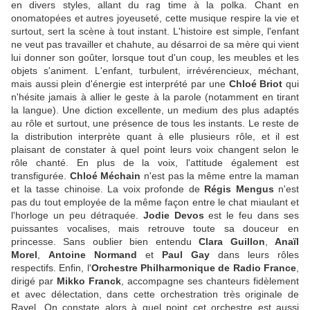
en divers styles, allant du rag time à la polka. Chant en
onomatopées et autres joyeuseté, cette musique respire la vie et
surtout, sert la scène à tout instant. L'histoire est simple, l'enfant
ne veut pas travailler et chahute, au désarroi de sa mère qui vient
lui donner son goûter, lorsque tout d'un coup, les meubles et les
objets s'animent. L'enfant, turbulent, irrévérencieux, méchant,
mais aussi plein d'énergie est interprété par une
Chloé Briot
qui
n'hésite jamais à allier le geste à la parole (notamment en tirant
la langue). Une diction excellente, un medium des plus adaptés
au rôle et surtout, une présence de tous les instants. Le reste de
la distribution interprète quant à elle plusieurs rôle, et il est
plaisant de constater à quel point leurs voix changent selon le
rôle chanté. En plus de la voix, l'attitude également est
transfigurée.
Chloé Méchain
n'est pas la même entre la maman
et la tasse chinoise. La voix profonde de
Régis Mengus
n'est
pas du tout employée de la même façon entre le chat miaulant et
l'horloge un peu détraquée.
Jodie Devos
est le feu dans ses
puissantes vocalises, mais retrouve toute sa douceur en
princesse. Sans oublier bien entendu
Clara Guillon
,
Anaïl
Morel
,
Antoine Normand
et
Paul Gay
dans leurs rôles
respectifs. Enfin, l'
Orchestre Philharmonique de Radio France
,
dirigé par
Mikko Franck
, accompagne ses chanteurs fidèlement
et avec délectation, dans cette orchestration très originale de
Ravel. On constate alors à quel point cet orchestre est aussi