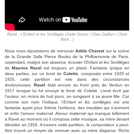
Ravel : L'Enfant et les Sortilèges (Jodie Devos / Clara Guillon / Chloé
Briot...)
Nous nous réjouissions de retrouver
Adèle Charvet
sur la scène
de la Grande Salle Pierre Boulez de la Philharmonie de Paris,
cependant, malgré son absence, écouter l'
Enfant et les Sortilèges
de
Maurice Ravel
est toujours un plaisir. Fantaisie lyrique en
deux parties, sur un livret de
Colette
, composée entre 1920 et
1925, cette partition est née dans des circonstances
douloureuses.
Ravel
était encore au front près de Verdun en
1917 lorsque lui fut envoyé le livret de Colette. Livret écrit par
l'auteur, en moins de huit jours, en songeant à sa jeune fille. Car
comme son nom l'indique, l'
Enfant et les sortilèges
est une
fantaisie ayant pour thème l'enfance, des meubles qui s'animent
et enfin l'amour maternel. Amour maternel qui manqua tellement
à Ravel au moment où il composa cette musique, sa mère devant
décéder en 1916. A travers cette partition, le compositeur a peut-
être trouvé un moyen de renouer avec sa mère disparue. Riche