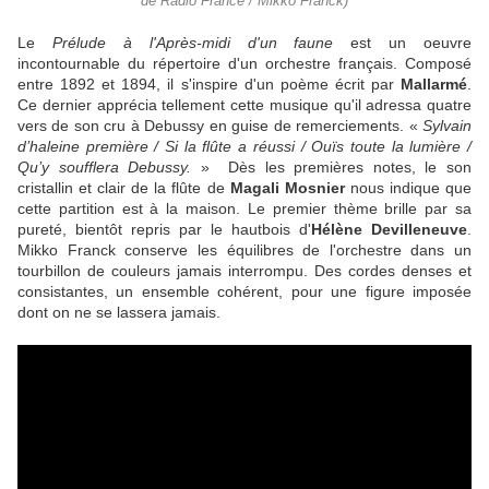
de Radio France / Mikko Franck)
Le
Prélude à l'Après-midi d'un faune
est un oeuvre
incontournable du répertoire d'un orchestre français. Composé
entre 1892 et 1894, il s'inspire d'un poème écrit par
Mallarmé
.
Ce dernier apprécia tellement cette musique qu'il adressa quatre
vers de son cru à Debussy en guise de remerciements. «
Sylvain
d’haleine première / Si la flûte a réussi / Ouïs toute la lumière /
Qu’y soufflera Debussy.
» Dès les premières notes, le son
cristallin et clair de la flûte de
Magali Mosnier
nous indique que
cette partition est à la maison. Le premier thème brille par sa
pureté, bientôt repris par le hautbois d'
Hélène Devilleneuve
.
Mikko Franck conserve les équilibres de l'orchestre dans un
tourbillon de couleurs jamais interrompu. Des cordes denses et
consistantes, un ensemble cohérent, pour une figure imposée
dont on ne se lassera jamais.