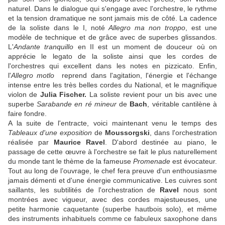
naturel. Dans le dialogue qui s'engage avec l'orchestre, le rythme
et la tension dramatique ne sont jamais mis de côté. La cadence
de la soliste dans le I, noté
Allegro ma non troppo
, est une
modèle de technique et de grâce avec de superbes glissandos.
L'
Andante tranquillo
en II est un moment de douceur où on
apprécie le legato de la soliste ainsi que les cordes de
l'orchestres qui excellent dans les notes en pizzicato. Enfin,
l'
Allegro motlo
reprend dans l'agitation, l'énergie et l'échange
intense entre les très belles cordes du National, et le magnifique
violon de
Julia Fischer.
La soliste revient pour un bis avec une
superbe
Sarabande en ré mineur
de
Bach
, véritable cantilène à
faire fondre.
A la suite de l'entracte, voici maintenant venu le temps des
Tableaux d'une exposition
de
Moussorgski
, dans l'orchestration
réalisée par
Maurice Ravel
. D'abord destinée au piano, le
passage de cette œuvre à l'orchestre se fait le plus naturellement
du monde tant le thème de la fameuse
Promenade
est évocateur.
Tout au long de l’ouvrage, le chef fera preuve d'un enthousiasme
jamais démenti et d'une énergie communicative. Les cuivres sont
saillants, les subtilités de l'orchestration de
Ravel
nous sont
montrées avec vigueur, avec des cordes majestueuses, une
petite harmonie caquetante (superbe hautbois solo), et même
des instruments inhabituels comme ce fabuleux saxophone dans