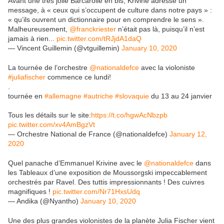
Avant une très jolie Barcarolle en bis, Krivine adresse un
message, à « ceux qui s’occupent de culture dans notre pays » :
« qu’ils ouvrent un dictionnaire pour en comprendre le sens ».
Malheureusement,
@franckriester
n’était pas là, puisqu’il n’est
jamais à rien...
pic.twitter.com/tRJjdA1daQ
— Vincent Guillemin (@vtguillemin)
January 10, 2020
La tournée de l’orchestre
@nationaldefce
avec la violoniste
#juliafischer
commence ce lundi!
.
tournée en
#allemagne
#autriche
#slovaquie
du 13 au 24 janvier
Tous les détails sur le site:
https://t.co/hgwAcNbzpb
pic.twitter.com/xv4AmBgzVt
— Orchestre National de France (@nationaldefce)
January 12,
2020
Quel panache d’Emmanuel Krivine avec le
@nationaldefce
dans
les Tableaux d’une exposition de Moussorgski impeccablement
orchestrés par Ravel. Des tuttis impressionnants ! Des cuivres
magnifiques !
pic.twitter.com/Nr71HxsUdq
— Andika (@Nyantho)
January 10, 2020
Une des plus grandes violonistes de la planète Julia Fischer vient