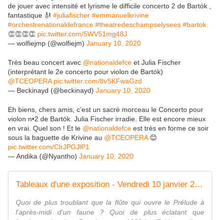
de jouer avec intensité et lyrisme le difficile concerto 2 de Bartók ,
fantastique 🎻
#juliafischer
#emmanuelkrivine
#orchestrenationaldefrance
#theatredeschampselysees
#bartok
👏👏👏👏
pic.twitter.com/5WV51mg48J
— wolfiejmp (@wolfiejm)
January 10, 2020
Très beau concert avec ⁦
@nationaldefce
⁩ et Julia Fischer
(interprétant le 2e concerto pour violon de Bartók)
@TCEOPERA
⁩
pic.twitter.com/8vSKFwaGzd
— Beckinayd (@beckinayd)
January 10, 2020
Eh biens, chers amis, c’est un sacré morceau le Concerto pour
violon n•2 de Bartók. Julia Fischer irradie. Elle est encore mieux
en vrai. Quel son ! Et le
@nationaldefce
est très en forme ce soir
sous la baguette de Krivine au
@TCEOPERA
😊
pic.twitter.com/ClrJPGJlP1
— Andika (@Nyantho)
January 10, 2020
Tableaux d'une exposition - Vendredi 10 janvier 2020 - 20h00 Théâtre des Champs-Élysées
Quoi de plus troublant que la flûte qui ouvre le Prélude à
l'après-midi d'un faune ? Quoi de plus éclatant que