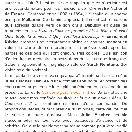
suave à la flûte ? Il est inutile de rappeler que ce répertoire est
une seconde nature pour les musiciens de l'
Orchestre National
de France
. Composé entre 1892 et 1894, il s'inspire d'un poème
écrit par
Mallarmé
. Ce dernier apprécia tellement cette musique
qu'il adressa quatre vers de son cru à Debussy en guise de
remerciements. «
Sylvain d’haleine première / Si la flûte a réussi /
Ouïs toute la lumière / Qu’y soufflera Debussy.
»
Emmanuel
Krivine
propose une interprétation pleine de charme, mettant en
valeur la clarté de son orchestre. La poésie s'échappe des
harpes et des bois qui sont chacun, très colorés. Qu'il est bon
d'entendre un orchestre français dans de la musique française.
Saluons également le magnifique solo de
Sarah Nemtanu
, 1er
violon solo du National.
Et en parlant de violon, voici qu’apparaît maintenant sur la scène
Julia Fischer.
Habillée d'une combinaison noire, et portant des
chaussures argentées, elle emplit immédiatement la scène de sa
présence. Là où le
Concerto pour violon n°1
de Bartók était une
œuvre longtemps confinée au tiroir et fruit d'un amour déçu, le
Concerto n°2
au contraire est issu d'une commande. De
proportions larges, durant près de 40 minutes, cette œuvre met
le soliste à rude épreuve. Mais
Julia Fischer
semble
s’accommoder de tout cela avec beaucoup d'aisance et de
sobriété. On oublie rapidement sa tenue sombre pour être irradié
par son son glorieux, ses coups d'archet précis, son vibrato