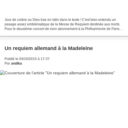
Jour de colère ou Dies Irae en latin dans le texte ! C'est bien entendu un
pasage assez emblématique de la Messe de Requiem destinée aux morts.
Pour le deuxième concert de mon abonnement à la Philharmonie de Paris,
j'ai une fois de plus eu la chance d'écouter...
Un requiem allemand à la Madeleine
Publié le 04/10/2015 à 17:37
Par
andika