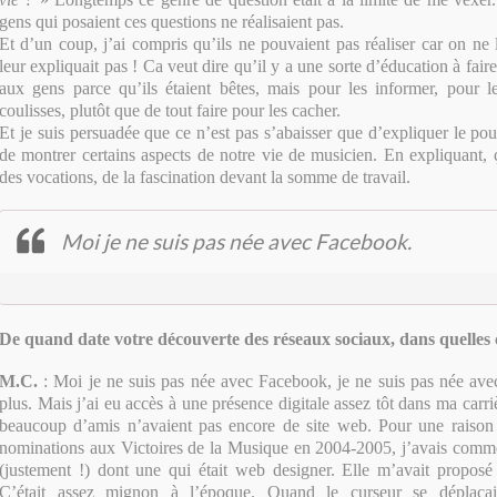
gens qui posaient ces questions ne réalisaient pas.
Et d’un coup, j’ai compris qu’ils ne pouvaient pas réaliser car on ne 
leur expliquait pas ! Ca veut dire qu’il y a une sorte d’éducation à fai
aux gens parce qu’ils étaient bêtes, mais pour les informer, pour le
coulisses, plutôt que de tout faire pour les cacher.
Et je suis persuadée que ce n’est pas s’abaisser que d’expliquer le p
de montrer certains aspects de notre vie de musicien. En expliquant, 
des vocations, de la fascination devant la somme de travail.
Moi je ne suis pas née avec Facebook.
De quand date votre découverte des réseaux sociaux, dans quelles 
M.C
.
: Moi je ne suis pas née avec Facebook, je ne suis pas née av
plus. Mais j’ai eu accès à une présence digitale assez tôt dans ma car
beaucoup d’amis n’avaient pas encore de site web. Pour une raison t
nominations aux Victoires de la Musique en 2004-2005, j’avais comme
(justement !) dont une qui était web designer. Elle m’avait proposé
C’était assez mignon à l’époque. Quand le curseur se déplaçait