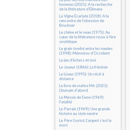
hommes (2021): A la recherche
de la littérature d'Elimane
La Vigne Écarlate (2018): A la
rencontre de l'obession de
Bruckner
Le chêne et le veau (1975): Au
cœur de la littérature russe à l'ère
soviétique
Le grain tombé entre les meules
(1998): Mémoires d'Occident
Le jeu d’échecs et moi
Le Joueur (1866): La frénésie
Le Liseur (1995): Un récit à
distance
Le livre de maître Mô (2021):
L’humain d’abord
Le Messie de Dune (1969):
Fatalité
Le Parrain (1969): Une grande
histoire au style neutre
Le Père Goriot: L'argent c'est la
mort