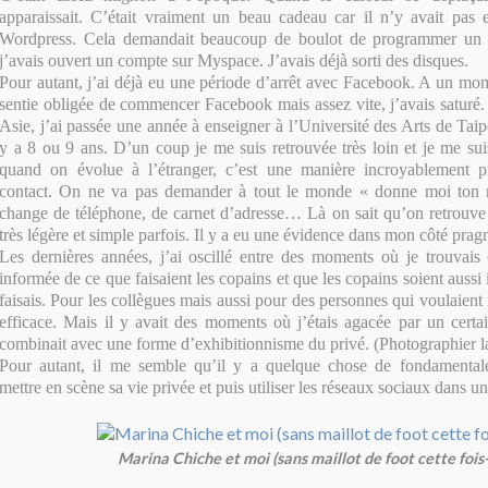
apparaissait. C’était vraiment un beau cadeau car il n’y avait pas
Wordpress. Cela demandait beaucoup de boulot de programmer un si
j’avais ouvert un compte sur Myspace. J’avais déjà sorti des disques.
Pour autant, j’ai déjà eu une période d’arrêt avec Facebook. A un mo
sentie obligée de commencer Facebook mais assez vite, j’avais saturé. 
Asie, j’ai passée une année à enseigner à l’Université des Arts de Taipe
y a 8 ou 9 ans. D’un coup je me suis retrouvée très loin et je me s
quand on évolue à l’étranger, c’est une manière incroyablement p
contact. On ne va pas demander à tout le monde « donne moi ton 
change de téléphone, de carnet d’adresse… Là on sait qu’on retrouve
très légère et simple parfois. Il y a eu une évidence dans mon côté prag
Les dernières années, j’ai oscillé entre des moments où je trouvais
informée de ce que faisaient les copains et que les copains soient aussi
faisais. Pour les collègues mais aussi pour des personnes qui voulaient m
efficace. Mais il y avait des moments où j’étais agacée par un cert
combinait avec une forme d’exhibitionnisme du privé. (Photographier la
Pour autant, il me semble qu’il y a quelque chose de fondamentale
mettre en scène sa vie privée et puis utiliser les réseaux sociaux dans u
Marina Chiche et moi (sans maillot de foot cette fois-c