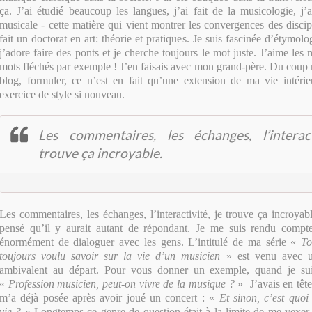
ça. J’ai étudié beaucoup les langues, j’ai fait de la musicologie, j’a
musicale - cette matière qui vient montrer les convergences des discipli
fait un doctorat en art: théorie et pratiques. Je suis fascinée d’étymolog
j’adore faire des ponts et je cherche toujours le mot juste. J’aime les 
mots fléchés par exemple ! J’en faisais avec mon grand-père. Du coup 
blog, formuler, ce n’est en fait qu’une extension de ma vie intérie
exercice de style si nouveau.
Les commentaires, les échanges, l’interact
trouve ça incroyable.
Les commentaires, les échanges, l’interactivité, je trouve ça incroyab
pensé qu’il y aurait autant de répondant. Je me suis rendu compt
énormément de dialoguer avec les gens. L’intitulé de ma série «
To
toujours voulu savoir sur la vie d’un musicien
» est venu avec u
ambivalent au départ. Pour vous donner un exemple, quand je suis 
«
Profession musicien, peut-on vivre de la musique ?
» J’avais en tête
m’a déjà posée après avoir joué un concert : «
Et sinon, c’est quoi
vie ?
» Longtemps ce genre de question était à la limite de me vexer.