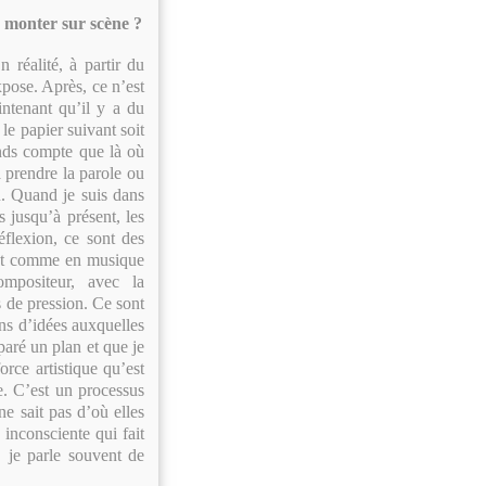
e monter sur scène ?
n réalité, à partir du
xpose. Après, ce n’est
ntenant qu’il y a du
 le papier suivant soit
ends compte que là où
 à prendre la parole ou
nu. Quand je suis dans
s jusqu’à présent, les
éflexion, ce sont des
’est comme en musique
ompositeur, avec la
s de pression. Ce sont
ons d’idées auxquelles
paré un plan et que je
orce artistique qu’est
e. C’est un processus
e sait pas d’où elles
 inconsciente qui fait
, je parle souvent de