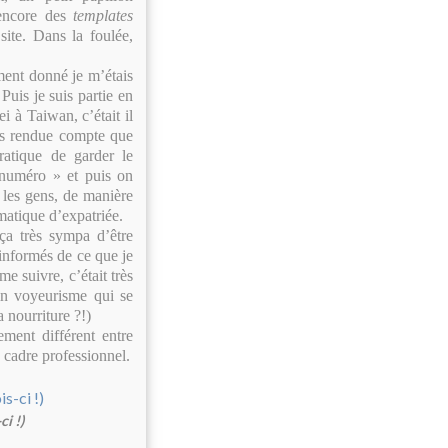
 encore des
templates
te. Dans la foulée,
ment donné je m’étais
Puis je suis partie en
i à Taiwan, c’était il
uis rendue compte que
ratique de garder le
numéro » et puis on
 les gens, de manière
matique d’expatriée.
 ça très sympa d’être
 informés de ce que je
e suivre, c’était très
ain voyeurisme qui se
 nourriture ?!)
ment différent entre
n cadre professionnel.
i !)