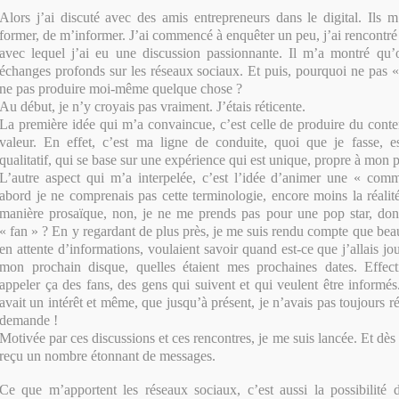
Alors j’ai discuté avec des amis entrepreneurs dans le digital. Ils 
former, de m’informer. J’ai commencé à enquêter un peu, j’ai rencont
avec lequel j’ai eu une discussion passionnante. Il m’a montré qu’
échanges profonds sur les réseaux sociaux. Et puis, pourquoi ne pas «
ne pas produire moi-même quelque chose ?
Au début, je n’y croyais pas vraiment. J’étais réticente.
La première idée qui m’a convaincue, c’est celle de produire du conte
valeur. En effet, c’est ma ligne de conduite, quoi que je fasse, e
qualitatif, qui se base sur une expérience qui est unique, propre à mon 
L’autre aspect qui m’a interpelée, c’est l’idée d’animer une « co
abord je ne comprenais pas cette terminologie, encore moins la réalit
manière prosaïque, non, je ne me prends pas pour une pop star, don
« fan » ? En y regardant de plus près, je me suis rendu compte que bea
en attente d’informations, voulaient savoir quand est-ce que j’allais joue
mon prochain disque, quelles étaient mes prochaines dates. Effec
appeler ça des fans, des gens qui suivent et qui veulent être informés
avait un intérêt et même, que jusqu’à présent, je n’avais pas toujours 
demande !
Motivée par ces discussions et ces rencontres, je me suis lancée. Et dès l
reçu un nombre étonnant de messages.
Ce que m’apportent les réseaux sociaux, c’est aussi la possibilité 