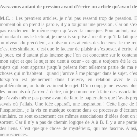
Avez-vous autant de pression avant d’écrire un article qu’avant d
M.C
.
: Les premiers articles, je n’ai pas ressenti trop de pression. E
moment où on prend la parole, il y a toujours une pression. Car on s’e
pas exactement le même enjeu qu’avec la musique. Pour autant, mai
répondant dans le lectorat, je me suis surprise à me dire qu’il fallait que
au niveau du précédent, au niveau des attentes des lecteurs. Je me r
c’est très similaire, c’est que le facteur de plaisir à s’exposer, à écrire,
à jouer, est d’autant plus intense que l’on est concentré sur le conte
mon sujet et que le sujet me tient à cœur - ce qui a toujours été le ca
sujets qui sont apparus jusqu’à présent font tellement partie de ma r
choses qui m’habitent - quand j’arrive à me plonger dans le sujet, c
lorsqu’on est pleinement dans l’œuvre, en relation avec le c
problématique, on traite vraiment le sujet. D’un coup, je ne ressens plu
les moments où j’arrive à écrire, où je commence à faire des associati
je n’avais même pas pensé avant de faire le papier alors que j’avais pré
savais où j’allais. Une idée apparaît, une inspiration ! Cette ligne de f
l’inspiration, je la vis en musique comme dans ce processus d’écritur
similaire, ce sont exactement ces mêmes associations d’idées dont on n
sortent. Car il n’y a pas de chemin logique de A à B. Il y a une partie
des liens. C’est quelque chose de mystérieux, qui me fascine. Ainsi
neurosciences.