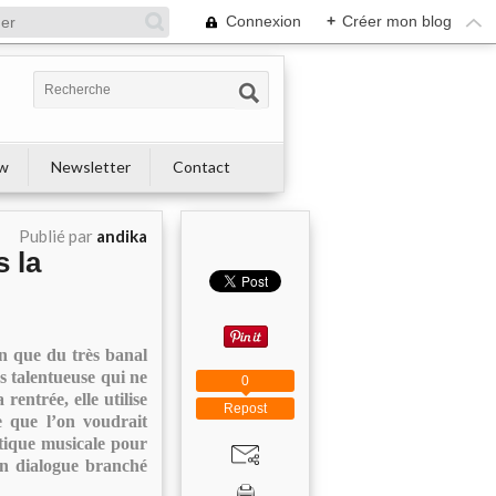
Connexion
+
Créer mon blog
ew
Newsletter
Contact
Publié par
andika
 la
n que du très banal
ès talentueuse qui ne
0
rentrée, elle utilise
Repost
e que l’on voudrait
atique musicale pour
un dialogue branché