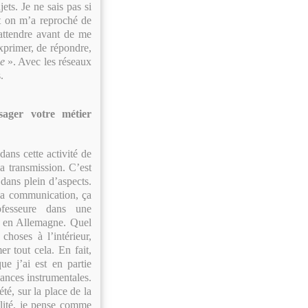
ets. Je ne sais pas si
t on m’a reproché de
 attendre avant de me
exprimer, de répondre,
e
». Avec les réseaux
.
sager votre métier
ans cette activité de
a transmission. C’est
dans plein d’aspects.
, la communication, ça
ofesseure dans une
] en Allemagne. Quel
choses à l’intérieur,
er tout cela. En fait,
ue j’ai est en partie
sances instrumentales.
té, sur la place de la
alité, je pense comme