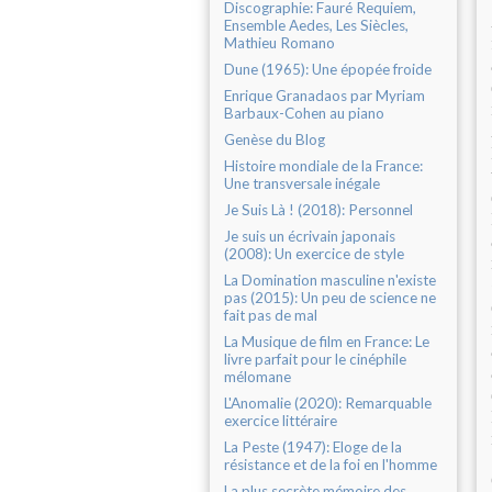
Discographie: Fauré Requiem,
Ensemble Aedes, Les Siècles,
Mathieu Romano
Dune (1965): Une épopée froide
Enrique Granadaos par Myriam
Barbaux-Cohen au piano
Genèse du Blog
Histoire mondiale de la France:
Une transversale inégale
Je Suis Là ! (2018): Personnel
Je suis un écrivain japonais
(2008): Un exercice de style
La Domination masculine n'existe
pas (2015): Un peu de science ne
fait pas de mal
La Musique de film en France: Le
livre parfait pour le cinéphile
mélomane
L'Anomalie (2020): Remarquable
exercice littéraire
La Peste (1947): Eloge de la
résistance et de la foi en l'homme
La plus secrète mémoire des