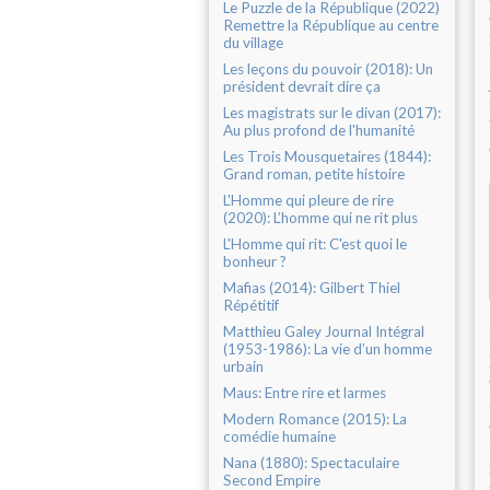
Le Puzzle de la République (2022)
Remettre la République au centre
du village
Les leçons du pouvoir (2018): Un
président devrait dire ça
Les magistrats sur le divan (2017):
Au plus profond de l'humanité
Les Trois Mousquetaires (1844):
Grand roman, petite histoire
L'Homme qui pleure de rire
(2020): L’homme qui ne rit plus
L'Homme qui rit: C'est quoi le
bonheur ?
Mafias (2014): Gilbert Thiel
Répétitif
Matthieu Galey Journal Intégral
(1953-1986): La vie d’un homme
urbain
Maus: Entre rire et larmes
Modern Romance (2015): La
comédie humaine
Nana (1880): Spectaculaire
Second Empire