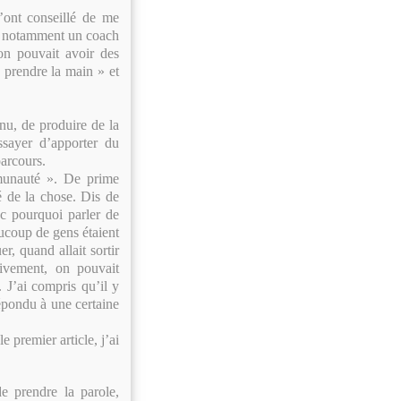
m’ont conseillé de me
ré notamment un coach
on pouvait avoir des
 prendre la main » et
nu, de produire de la
ssayer d’apporter du
parcours.
mmunauté ». De prime
é de la chose. Dis de
c pourquoi parler de
ucoup de gens étaient
r, quand allait sortir
tivement, on pouvait
. J’ai compris qu’il y
répondu à une certaine
e premier article, j’ai
de prendre la parole,