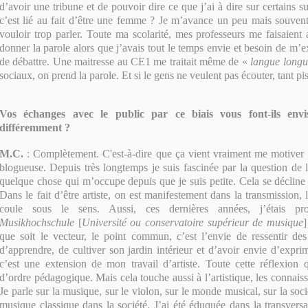
d’avoir une tribune et de pouvoir dire ce que j’ai à dire sur certains suj
c’est lié au fait d’être une femme ? Je m’avance un peu mais souven
vouloir trop parler. Toute ma scolarité, mes professeurs me faisaient
donner la parole alors que j’avais tout le temps envie et besoin de m’
de débattre. Une maitresse au CE1 me traitait même de «
langue longu
sociaux, on prend la parole. Et si le gens ne veulent pas écouter, tant pis
Vos échanges avec le public par ce biais vous font-ils envi
différemment ?
M.C
.
: Complètement. C'est-à-dire que ça vient vraiment me motiver d
blogueuse. Depuis très longtemps je suis fascinée par la question de l
quelque chose qui m’occupe depuis que je suis petite. Cela se décline 
Dans le fait d’être artiste, on est manifestement dans la transmission
coule sous le sens. Aussi, ces dernières années, j’étais pr
Musikhochschule
[
Université ou conservatoire supérieur de musique
que soit le vecteur, le point commun, c’est l’envie de ressentir des 
d’apprendre, de cultiver son jardin intérieur et d’avoir envie d’exprim
c’est une extension de mon travail d’artiste. Toute cette réflexion q
d’ordre pédagogique. Mais cela touche aussi à l’artistique, les connais
Je parle sur la musique, sur le violon, sur le monde musical, sur la socié
musique classique dans la société. J’ai été éduquée dans la transvers