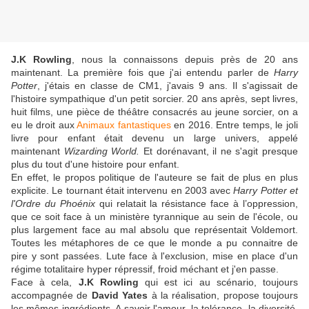
J.K Rowling
, nous la connaissons depuis près de 20 ans
maintenant. La première fois que j'ai entendu parler de
Harry
Potter
, j'étais en classe de CM1, j'avais 9 ans. Il s'agissait de
l'histoire sympathique d'un petit sorcier. 20 ans après, sept livres,
huit films, une pièce de théâtre consacrés au jeune sorcier, on a
eu le droit aux
Animaux fantastiques
en 2016. Entre temps, le joli
livre pour enfant était devenu un large univers, appelé
maintenant
Wizarding World.
Et dorénavant, il ne s'agit presque
plus du tout d'une histoire pour enfant.
En effet, le propos politique de l'auteure se fait de plus en plus
explicite. Le tournant était intervenu en 2003 avec
Harry Potter et
l'Ordre du Phoénix
qui relatait la résistance face à l’oppression,
que ce soit face à un ministère tyrannique au sein de l'école, ou
plus largement face au mal absolu que représentait Voldemort.
Toutes les métaphores de ce que le monde a pu connaitre de
pire y sont passées. Lute face à l'exclusion, mise en place d'un
régime totalitaire hyper répressif, froid méchant et j'en passe.
Face à cela,
J.K Rowling
qui est ici au scénario, toujours
accompagnée de
David Yates
à la réalisation, propose toujours
les mêmes ingrédients. A savoir l'amour, la tolérance, la diversité.