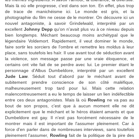
Mais là où elle progresse, c'est dans son ton. En effet, plus trop
de trace de manichéisme ici. Le monde est gris, et la
photographie du film ne cesse de le montrer. On découvre ici un
nouvel antagoniste, à savoir Grindelwald, interprété par un
excellent
Johnny Depp
qu'on n'avait plus vu à ce niveau depuis
bien longtemps. Méchant beaucoup moins archétypal que le
légendaire Voldemort. Rapidement, il veut dominer le monde,
faire sortir les sorciers de l'ombre et remettre les moldus à leur
place, sans toutefois les haïr. Il use avant tout de séduction avant
la violence, son message passe par une vraie éloquence, et
certains ont vite fait de se perdre avec lui. Le premier étant le
personnage d'Albus Dumbeldore, interprété par un excellent
Jude Law
. Séduit tout d'abord par le méchant avant de
subitement prendre conscience de son côté maléfique,
malheureusement trop tard pour lui. Mais cette relation
malencontreusement a eu le temps de laisser un lien indéfectible
entre ces deux antagonistes. Mais là où
Rowling
ne va pas au
bout de son propos, c'est que à aucun moment elle ne dit
explicitement que le méchant et le héros étaient amants et que
Dumbeldore est gay. Il n'est pas forcément nécessaire de le
montrer mais il est important de l'assumer pleinement. Car à
force d'en parler dans de nombreuses interviews, sans toutefois
pleinement l'assumer,
Rowling
fait de la politique de la pire des