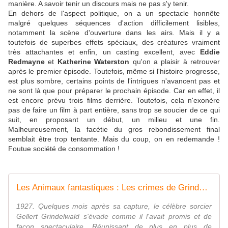
manière. A savoir tenir un discours mais ne pas s'y tenir.
En dehors de l'aspect politique, on a un spectacle honnête
malgré quelques séquences d'action difficilement lisibles,
notamment la scène d'ouverture dans les airs. Mais il y a
toutefois de superbes effets spéciaux, des créatures vraiment
très attachantes et enfin, un casting excellent, avec
Eddie
Redmayne
et
Katherine Waterston
qu'on a plaisir à retrouver
après le premier épisode. Toutefois, même si l'histoire progresse,
est plus sombre, certains points de l'intrigues n'avancent pas et
ne sont là que pour préparer le prochain épisode. Car en effet, il
est encore prévu trois films derrière. Toutefois, cela n'exonère
pas de faire un film à part entière, sans trop se soucier de ce qui
suit, en proposant un début, un milieu et une fin.
Malheureusement, la facétie du gros rebondissement final
semblait être trop tentante. Mais du coup, on en redemande !
Foutue société de consommation !
Les Animaux fantastiques : Les crimes de Grindelwald
1927. Quelques mois après sa capture, le célèbre sorcier
Gellert Grindelwald s'évade comme il l'avait promis et de
façon spectaculaire. Réunissant de plus en plus de