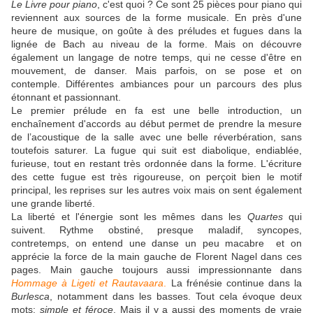
Le Livre pour piano
, c'est quoi ? Ce sont 25 pièces pour piano qui
reviennent aux sources de la forme musicale. En près d'une
heure de musique, on goûte à des préludes et fugues dans la
lignée de Bach au niveau de la forme. Mais on découvre
également un langage de notre temps, qui ne cesse d'être en
mouvement, de danser. Mais parfois, on se pose et on
contemple. Différentes ambiances pour un parcours des plus
étonnant et passionnant.
Le premier prélude en fa est une belle introduction, un
enchaînement d'accords au début permet de prendre la mesure
de l’acoustique de la salle avec une belle réverbération, sans
toutefois saturer. La fugue qui suit est diabolique, endiablée,
furieuse, tout en restant très ordonnée dans la forme. L'écriture
des cette fugue est très rigoureuse, on perçoit bien le motif
principal, les reprises sur les autres voix mais on sent également
une grande liberté.
La liberté et l'énergie sont les mêmes dans les
Quartes
qui
suivent. Rythme obstiné, presque maladif, syncopes,
contretemps, on entend une danse un peu macabre et on
apprécie la force de la main gauche de Florent Nagel dans ces
pages. Main gauche toujours aussi impressionnante dans
Hommage à Ligeti et Rautavaara
.
La frénésie continue dans la
Burlesca
, notamment dans les basses. Tout cela évoque deux
mots:
simple et féroce
. Mais il y a aussi des moments de vraie