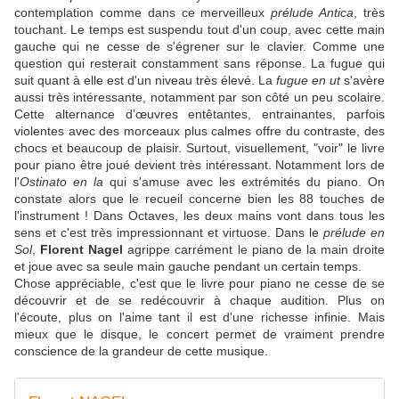
contemplation comme dans ce merveilleux
prélude Antica
, très
touchant. Le temps est suspendu tout d'un coup, avec cette main
gauche qui ne cesse de s'égrener sur le clavier. Comme une
question qui resterait constamment sans réponse. La fugue qui
suit quant à elle est d'un niveau très élevé. La
fugue en ut
s'avère
aussi très intéressante, notamment par son côté un peu scolaire.
Cette alternance d’œuvres entêtantes, entrainantes, parfois
violentes avec des morceaux plus calmes offre du contraste, des
chocs et beaucoup de plaisir. Surtout, visuellement, "voir" le livre
pour piano être joué devient très intéressant. Notamment lors de
l'
Ostinato en la
qui s'amuse avec les extrémités du piano. On
constate alors que le recueil concerne bien les 88 touches de
l'instrument ! Dans Octaves, les deux mains vont dans tous les
sens et c'est très impressionnant et virtuose. Dans le
prélude en
Sol
,
Florent Nagel
agrippe carrément le piano de la main droite
et joue avec sa seule main gauche pendant un certain temps.
Chose appréciable, c'est que le livre pour piano ne cesse de se
découvrir et de se redécouvrir à chaque audition. Plus on
l'écoute, plus on l'aime tant il est d'une richesse infinie. Mais
mieux que le disque, le concert permet de vraiment prendre
conscience de la grandeur de cette musique.