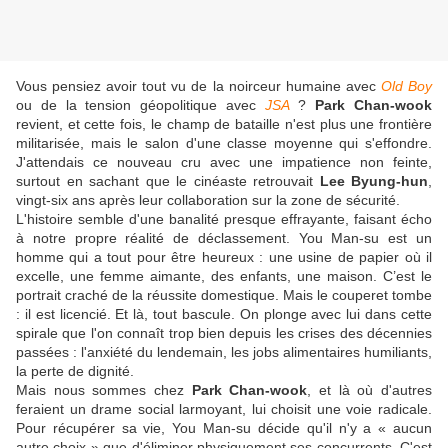
Vous pensiez avoir tout vu de la noirceur humaine avec
Old Boy
ou de la tension géopolitique avec
JSA
?
Park Chan-wook
revient, et cette fois, le champ de bataille n'est plus une frontière
militarisée, mais le salon d'une classe moyenne qui s'effondre.
J'attendais ce nouveau cru avec une impatience non feinte,
surtout en sachant que le cinéaste retrouvait
Lee Byung-hun
,
vingt-six ans après leur collaboration sur la zone de sécurité.
L'histoire semble d'une banalité presque effrayante, faisant écho
à notre propre réalité de déclassement. You Man-su est un
homme qui a tout pour être heureux : une usine de papier où il
excelle, une femme aimante, des enfants, une maison. C’est le
portrait craché de la réussite domestique. Mais le couperet tombe
: il est licencié. Et là, tout bascule. On plonge avec lui dans cette
spirale que l'on connaît trop bien depuis les crises des décennies
passées : l'anxiété du lendemain, les jobs alimentaires humiliants,
la perte de dignité.
Mais nous sommes chez
Park Chan-wook
, et là où d'autres
feraient un drame social larmoyant, lui choisit une voie radicale.
Pour récupérer sa vie, You Man-su décide qu'il n'y a « aucun
autre choix » que d'éliminer physiquement ses concurrents. C'est