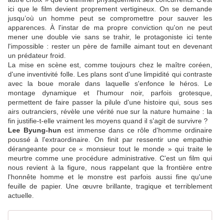
ici que le film devient proprement vertigineux. On se demande
jusqu’où un homme peut se compromettre pour sauver les
apparences. À l'instar de ma propre conviction qu'on ne peut
mener une double vie sans se trahir, le protagoniste ici tente
l'impossible : rester un père de famille aimant tout en devenant
un prédateur froid.
La mise en scène est, comme toujours chez le maître coréen,
d'une inventivité folle. Les plans sont d'une limpidité qui contraste
avec la boue morale dans laquelle s'enfonce le héros. Le
montage dynamique et l'humour noir, parfois grotesque,
permettent de faire passer la pilule d'une histoire qui, sous ses
airs outranciers, révèle une vérité nue sur la nature humaine : la
fin justifie-t-elle vraiment les moyens quand il s'agit de survivre ?
Lee Byung-hun
est immense dans ce rôle d'homme ordinaire
poussé à l'extraordinaire. On finit par ressentir une empathie
dérangeante pour ce « monsieur tout le monde » qui traite le
meurtre comme une procédure administrative. C'est un film qui
nous revient à la figure, nous rappelant que la frontière entre
l'honnête homme et le monstre est parfois aussi fine qu'une
feuille de papier. Une œuvre brillante, tragique et terriblement
actuelle.