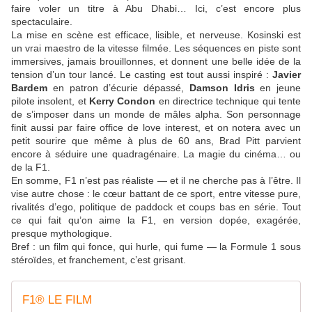
faire voler un titre à Abu Dhabi… Ici, c’est encore plus
spectaculaire.
La mise en scène est efficace, lisible, et nerveuse. Kosinski est
un vrai maestro de la vitesse filmée. Les séquences en piste sont
immersives, jamais brouillonnes, et donnent une belle idée de la
tension d’un tour lancé. Le casting est tout aussi inspiré :
Javier
Bardem
en patron d’écurie dépassé,
Damson Idris
en jeune
pilote insolent, et
Kerry Condon
en directrice technique qui tente
de s’imposer dans un monde de mâles alpha. Son personnage
finit aussi par faire office de love interest, et on notera avec un
petit sourire que même à plus de 60 ans, Brad Pitt parvient
encore à séduire une quadragénaire. La magie du cinéma… ou
de la F1.
En somme, F1 n’est pas réaliste — et il ne cherche pas à l’être. Il
vise autre chose : le cœur battant de ce sport, entre vitesse pure,
rivalités d’ego, politique de paddock et coups bas en série. Tout
ce qui fait qu’on aime la F1, en version dopée, exagérée,
presque mythologique.
Bref : un film qui fonce, qui hurle, qui fume — la Formule 1 sous
stéroïdes, et franchement, c’est grisant.
F1® LE FILM