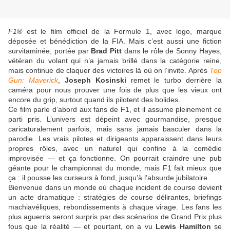
F1®
est le film officiel de la Formule 1, avec logo, marque
déposée et bénédiction de la FIA. Mais c’est aussi une fiction
survitaminée, portée par
Brad Pitt
dans le rôle de Sonny Hayes,
vétéran du volant qui n’a jamais brillé dans la catégorie reine,
mais continue de claquer des victoires là où on l’invite. Après
Top
Gun: Maverick
,
Joseph Kosinski
remet le turbo derrière la
caméra pour nous prouver une fois de plus que les vieux ont
encore du grip, surtout quand ils pilotent des bolides.
Ce film parle d’abord aux fans de F1, et il assume pleinement ce
parti pris. L’univers est dépeint avec gourmandise, presque
caricaturalement parfois, mais sans jamais basculer dans la
parodie. Les vrais pilotes et dirigeants apparaissent dans leurs
propres rôles, avec un naturel qui confine à la comédie
improvisée — et ça fonctionne. On pourrait craindre une pub
géante pour le championnat du monde, mais F1 fait mieux que
ça : il pousse les curseurs à fond, jusqu’à l’absurde jubilatoire.
Bienvenue dans un monde où chaque incident de course devient
un acte dramatique : stratégies de course délirantes, briefings
machiavéliques, rebondissements à chaque virage. Les fans les
plus aguerris seront surpris par des scénarios de Grand Prix plus
fous que la réalité — et pourtant, on a vu
Lewis Hamilton
se